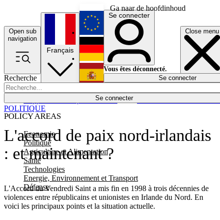
Ga naar de hoofdinhoud
Se connecter
Open sub
Close menu
English
navigation
Français
Deutsch
Vous êtes déconnecté.
Recherche
Se connecter
Español
Lumières éteintes
Se connecter
Rapporteur
Politique
Économie
Newsletters
Evénements
Em
POLITIQUE
POLICY AREAS
L'accord de paix nord-irlandais
Economie
Politique
: et maintenant ?
Agriculture et Alimentation
Santé
Technologies
Energie, Environnement et Transport
Défense
L'Accord du Vendredi Saint a mis fin en 1998 à trois décennies de
violences entre républicains et unionistes en Irlande du Nord. En
voici les principaux points et la situation actuelle.