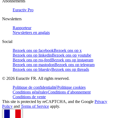
Abonnements
Euractiv Pro
Newsletters
Rapporteur
Newsletters en anglais
Social
Bezoek ons op facebook
Bezoek ons op x
Bezoek ons op linkedin
Bezoek ons op youtube
Bezoek ons op rss-feed
Bezoek ons op instagram
Bezoek ons op mastodon
Bezoek ons op telegram
Bezoek ons op bluesky
Bezoek ons op threads
©
2026
Euractiv FR. All rights reserved.
Politique de confidentialité
Politique cookies
Conditions générales
Conditions d’abonnement
Conditions de vente
This site is protected by reCAPTCHA, and the Google
Privacy
Policy
and
Terms of Service
apply.