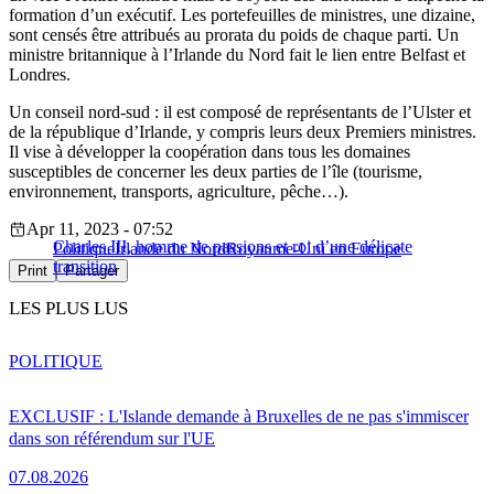
formation d’un exécutif. Les portefeuilles de ministres, une dizaine,
sont censés être attribués au prorata du poids de chaque parti. Un
ministre britannique à l’Irlande du Nord fait le lien entre Belfast et
Londres.
Un conseil nord-sud : il est composé de représentants de l’Ulster et
de la république d’Irlande, y compris leurs deux Premiers ministres.
Il vise à développer la coopération dans tous les domaines
susceptibles de concerner les deux parties de l’île (tourisme,
environnement, transports, agriculture, pêche…).
Apr 11, 2023 - 07:52
Charles III, homme de passions et roi d’une délicate
Politique
Irlande du Nord
Royaume-Uni en Europe
transition
Print
Partager
LES PLUS LUS
POLITIQUE
EXCLUSIF : L'Islande demande à Bruxelles de ne pas s'immiscer
dans son référendum sur l'UE
07.08.2026