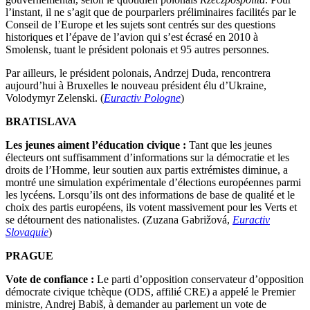
l’instant, il ne s’agit que de pourparlers préliminaires facilités par le
Conseil de l’Europe et les sujets sont centrés sur des questions
historiques et l’épave de l’avion qui s’est écrasé en 2010 à
Smolensk, tuant le président polonais et 95 autres personnes.
Par ailleurs, le président polonais, Andrzej Duda, rencontrera
aujourd’hui à Bruxelles le nouveau président élu d’Ukraine,
Volodymyr Zelenski. (
Euractiv Pologne
)
BRATISLAVA
Les jeunes aiment l’éducation civique :
Tant que les jeunes
électeurs ont suffisamment d’informations sur la démocratie et les
droits de l’Homme, leur soutien aux partis extrémistes diminue, a
montré une simulation expérimentale d’élections européennes parmi
les lycéens. Lorsqu’ils ont des informations de base de qualité et le
choix des partis européens, ils votent massivement pour les Verts et
se détournent des nationalistes. (Zuzana Gabrižová,
Euractiv
Slovaquie
)
PRAGUE
Vote de confiance :
Le parti d’opposition conservateur d’opposition
démocrate civique tchèque (ODS, affilié CRE) a appelé le Premier
ministre, Andrej Babiš, à demander au parlement un vote de