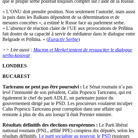
que le peuple serbe pourrait toujours compter sur l’aide de la Russie.
« L’ONU doit prendre position. Non seulement l’autorité, mais aussi
la paix dans les Balkans dépendent de sa détermination et de
mesures concrètes », a estimé le Russe face au parlement serbe.
« L’absence de réaction claire de l’UE aux provocations de Priština
fait douter de sa capacité à servir de médiateur dans le dialogue entre
Belgrade et Priština. » (
Euractiv Serbie
)
>> Lire aussi :
Macron et Merkel tentent de ressusciter le dialogue
serbo-kosovar
LONDRES
BUCAREST
Tariceanu ne peut pas être poursuivi :
Le Sénat roumain n’a pas
levé l’immunité de son président, Calin Popescu Tariceanu, qui est
également le chef du parti ADLE, un partenaire junior du
gouvernement dirigé par le PSD. Les procureurs voulaient inculper
Calin Popescu Tariceanu pour corruption dans une affaire qui
remonte à plus de dix ans lorsqu’il était Premier ministre.
Résultats définitifs des élections européennes :
Le Parti libéral
national roumain (PNL, affilié PPE) comptera dix députés, selon les
résultats définitifs.
Le parti socialiste au pouvoir, le PSD
(toujours