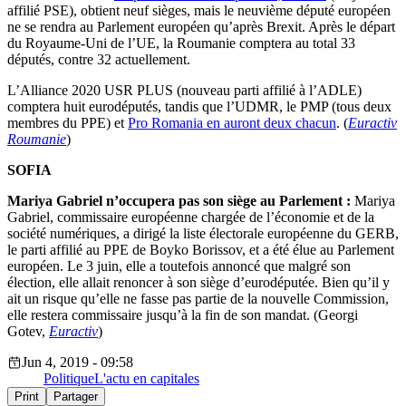
affilié PSE), obtient neuf sièges, mais le neuvième député européen
ne se rendra au Parlement européen qu’après Brexit. Après le départ
du Royaume-Uni de l’UE, la Roumanie comptera au total 33
députés, contre 32 actuellement.
L’Alliance 2020 USR PLUS (nouveau parti affilié à l’ADLE)
comptera huit eurodéputés, tandis que l’UDMR, le PMP (tous deux
membres du PPE) et
Pro Romania en auront deux chacun
. (
Euractiv
Roumanie
)
SOFIA
Mariya Gabriel n’occupera pas son siège au Parlement :
Mariya
Gabriel, commissaire européenne chargée de l’économie et de la
société numériques, a dirigé la liste électorale européenne du GERB,
le parti affilié au PPE de Boyko Borissov, et a été élue au Parlement
européen. Le 3 juin, elle a toutefois annoncé que malgré son
élection, elle allait renoncer à son siège d’eurodéputée. Bien qu’il y
ait un risque qu’elle ne fasse pas partie de la nouvelle Commission,
elle restera commissaire jusqu’à la fin de son mandat. (Georgi
Gotev,
Euractiv
)
Jun 4, 2019 - 09:58
Politique
L'actu en capitales
Print
Partager