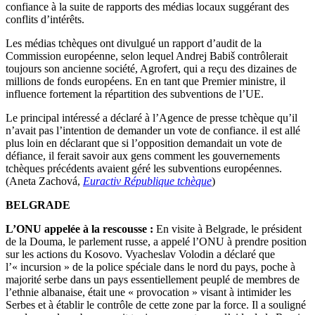
confiance à la suite de rapports des médias locaux suggérant des
conflits d’intérêts.
Les médias tchèques ont divulgué un rapport d’audit de la
Commission européenne, selon lequel Andrej Babiš contrôlerait
toujours son ancienne société, Agrofert, qui a reçu des dizaines de
millions de fonds européens. En en tant que Premier ministre, il
influence fortement la répartition des subventions de l’UE.
Le principal intéressé a déclaré à l’Agence de presse tchèque qu’il
n’avait pas l’intention de demander un vote de confiance. il est allé
plus loin en déclarant que si l’opposition demandait un vote de
défiance, il ferait savoir aux gens comment les gouvernements
tchèques précédents avaient géré les subventions européennes.
(Aneta Zachová,
Euractiv République tchèque
)
BELGRADE
L’ONU appelée à la rescousse :
En visite à Belgrade, le président
de la Douma, le parlement russe, a appelé l’ONU à prendre position
sur les actions du Kosovo. Vyacheslav Volodin a déclaré que
l’« incursion » de la police spéciale dans le nord du pays, poche à
majorité serbe dans un pays essentiellement peuplé de membres de
l’ethnie albanaise, était une « provocation » visant à intimider les
Serbes et à établir le contrôle de cette zone par la force. Il a souligné