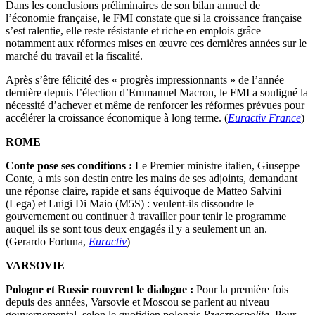
Dans les conclusions préliminaires de son bilan annuel de
l’économie française, le FMI constate que si la croissance française
s’est ralentie, elle reste résistante et riche en emplois grâce
notamment aux réformes mises en œuvre ces dernières années sur le
marché du travail et la fiscalité.
Après s’être félicité des « progrès impressionnants » de l’année
dernière depuis l’élection d’Emmanuel Macron, le FMI a souligné la
nécessité d’achever et même de renforcer les réformes prévues pour
accélérer la croissance économique à long terme. (
Euractiv France
)
ROME
Conte pose ses conditions :
Le Premier ministre italien, Giuseppe
Conte, a mis son destin entre les mains de ses adjoints, demandant
une réponse claire, rapide et sans équivoque de Matteo Salvini
(Lega) et Luigi Di Maio (M5S) : veulent-ils dissoudre le
gouvernement ou continuer à travailler pour tenir le programme
auquel ils se sont tous deux engagés il y a seulement un an.
(Gerardo Fortuna,
Euractiv
)
VARSOVIE
Pologne et Russie rouvrent le dialogue :
Pour la première fois
depuis des années, Varsovie et Moscou se parlent au niveau
gouvernemental, selon le quotidien polonais
Rzeczpospolita
. Pour