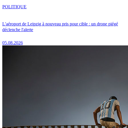
POLITIQUE
L'aéroport de Leipzig à nouveau pris pour cible : un drone piégé
déclenche l'alerte
05.08.2026