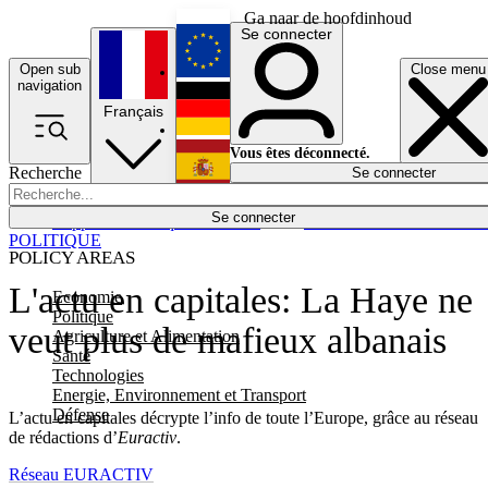
Ga naar de hoofdinhoud
Se connecter
Open sub
Close menu
English
navigation
Français
Deutsch
Vous êtes déconnecté.
Recherche
Se connecter
Español
Lumières éteintes
Se connecter
Rapporteur
Politique
Économie
Newsletters
Evénements
Em
POLITIQUE
POLICY AREAS
L'actu en capitales: La Haye ne
Economie
Politique
veut plus de mafieux albanais
Agriculture et Alimentation
Santé
Technologies
Energie, Environnement et Transport
Défense
L’actu en capitales décrypte l’info de toute l’Europe, grâce au réseau
de rédactions d’
Euractiv
.
Réseau EURACTIV