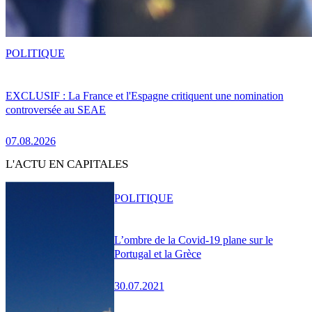
POLITIQUE
EXCLUSIF : La France et l'Espagne critiquent une nomination
controversée au SEAE
07.08.2026
L'ACTU EN CAPITALES
POLITIQUE
L’ombre de la Covid-19 plane sur le
Portugal et la Grèce
30.07.2021