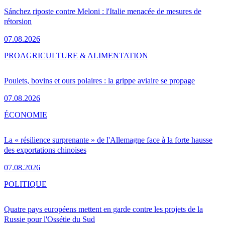
Sánchez riposte contre Meloni : l'Italie menacée de mesures de
rétorsion
07.08.2026
PRO
AGRICULTURE & ALIMENTATION
Poulets, bovins et ours polaires : la grippe aviaire se propage
07.08.2026
ÉCONOMIE
La « résilience surprenante » de l'Allemagne face à la forte hausse
des exportations chinoises
07.08.2026
POLITIQUE
Quatre pays européens mettent en garde contre les projets de la
Russie pour l'Ossétie du Sud