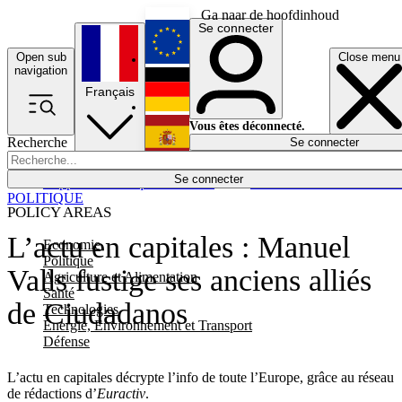
Ga naar de hoofdinhoud
Se connecter
Open sub
Close menu
English
navigation
Français
Deutsch
Vous êtes déconnecté.
Recherche
Se connecter
Español
Lumières éteintes
Se connecter
Rapporteur
Politique
Économie
Newsletters
Evénements
Em
POLITIQUE
POLICY AREAS
L’actu en capitales : Manuel
Economie
Politique
Valls fustige ses anciens alliés
Agriculture et Alimentation
Santé
de Ciudadanos
Technologies
Energie, Environnement et Transport
Défense
L’actu en capitales décrypte l’info de toute l’Europe, grâce au réseau
de rédactions d’
Euractiv
.