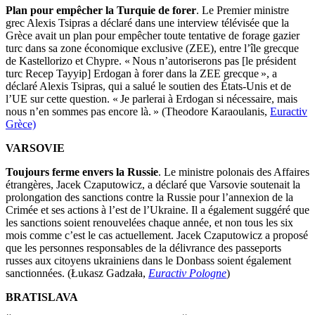
Plan pour empêcher la Turquie de forer
. Le Premier ministre
grec Alexis Tsipras a déclaré dans une interview télévisée que la
Grèce avait un plan pour empêcher toute tentative de forage gazier
turc dans sa zone économique exclusive (ZEE), entre l’île grecque
de Kastellorizo et Chypre. « Nous n’autoriserons pas [le président
turc Recep Tayyip] Erdogan à forer dans la ZEE grecque », a
déclaré Alexis Tsipras, qui a salué le soutien des États-Unis et de
l’UE sur cette question. « Je parlerai à Erdogan si nécessaire, mais
nous n’en sommes pas encore là. » (Theodore Karaoulanis,
Euractiv
Grèce)
VARSOVIE
Toujours ferme envers la Russie
. Le ministre polonais des Affaires
étrangères, Jacek Czaputowicz, a déclaré que Varsovie soutenait la
prolongation des sanctions contre la Russie pour l’annexion de la
Crimée et ses actions à l’est de l’Ukraine. Il a également suggéré que
les sanctions soient renouvelées chaque année, et non tous les six
mois comme c’est le cas actuellement. Jacek Czaputowicz a proposé
que les personnes responsables de la délivrance des passeports
russes aux citoyens ukrainiens dans le Donbass soient également
sanctionnées. (Łukasz Gadzała,
Euractiv Pologne
)
BRATISLAVA