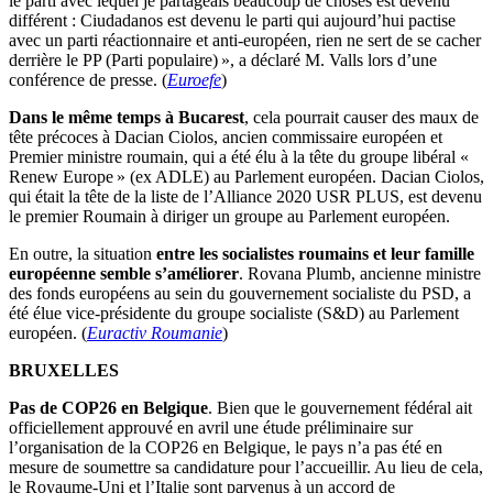
le parti avec lequel je partageais beaucoup de choses est devenu
différent : Ciudadanos est devenu le parti qui aujourd’hui pactise
avec un parti réactionnaire et anti-européen, rien ne sert de se cacher
derrière le PP (Parti populaire) », a déclaré M. Valls lors d’une
conférence de presse. (
Euroefe
)
Dans le même temps à Bucarest
, cela pourrait causer des maux de
tête précoces à Dacian Ciolos, ancien commissaire européen et
Premier ministre roumain, qui a été élu à la tête du groupe libéral «
Renew Europe » (ex ADLE) au Parlement européen. Dacian Ciolos,
qui était la tête de la liste de l’Alliance 2020 USR PLUS, est devenu
le premier Roumain à diriger un groupe au Parlement européen.
En outre, la situation
entre les socialistes roumains et leur famille
européenne semble s’améliorer
. Rovana Plumb, ancienne ministre
des fonds européens au sein du gouvernement socialiste du PSD, a
été élue vice-présidente du groupe socialiste (S&D) au Parlement
européen. (
Euractiv Roumanie
)
BRUXELLES
Pas de COP26 en Belgique
. Bien que le gouvernement fédéral ait
officiellement approuvé en avril une étude préliminaire sur
l’organisation de la COP26 en Belgique, le pays n’a pas été en
mesure de soumettre sa candidature pour l’accueillir. Au lieu de cela,
le Royaume-Uni et l’Italie sont parvenus à un accord de