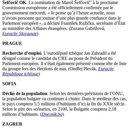
Šefčovič OK
. La nomination de Maroš Šefčovič´ à la prochaine
Commission européenne a été officiellement confirmée par le
gouvernement mercredi. « Je pense qu’à l’heure actuelle, nous
n’avons personne qui jouisse d’une plus grande confiance dans le
Parlement européen », a déclaré František Ružička, secrétaire d’État
au ministère des Affaires étrangères. (Zuzana Gabrižová,
Euractiv Slovaquie
)
PRAGUE
Recherche d’emploi
. L’eurodéputé tchèque Jan Zahradil a été
désigné comme le candidat du CRE au poste de Président du
Parlement européen. Il s’était également présenté comme tête de liste
du groupe lors des élections de mai. (Ondřej Plevák,
Euractiv
République tchèque
)
SOFIA
Déclin de la population
. Selon les dernières prévisions de l’ONU,
la population bulgare va continuer à chuter. Dans le meilleur des cas,
le pays comptera 5,5 millions d’habitants d’ici la fin du XXIe siècle.
Selon le pire des scénarios, en 2100, la Bulgarie comptera 2,18
millions d’habitants. (
Dnevnik.bg
)
ZAGREB