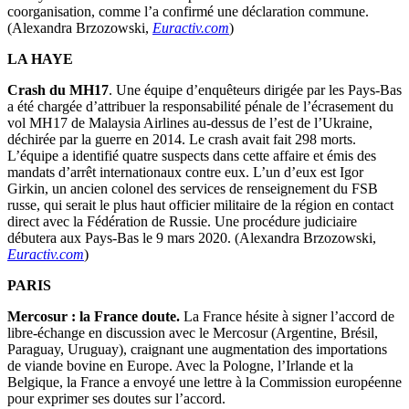
coorganisation, comme l’a confirmé une déclaration commune.
(Alexandra Brzozowski,
Euractiv.com
)
LA HAYE
Crash du MH17
. Une équipe d’enquêteurs dirigée par les Pays-Bas
a été chargée d’attribuer la responsabilité pénale de l’écrasement du
vol MH17 de Malaysia Airlines au-dessus de l’est de l’Ukraine,
déchirée par la guerre en 2014. Le crash avait fait 298 morts.
L’équipe a identifié quatre suspects dans cette affaire et émis des
mandats d’arrêt internationaux contre eux. L’un d’eux est Igor
Girkin, un ancien colonel des services de renseignement du FSB
russe, qui serait le plus haut officier militaire de la région en contact
direct avec la Fédération de Russie. Une procédure judiciaire
débutera aux Pays-Bas le 9 mars 2020. (Alexandra Brzozowski,
Euractiv.com
)
PARIS
Mercosur : la France doute.
La France hésite à signer l’accord de
libre-échange en discussion avec le Mercosur (Argentine, Brésil,
Paraguay, Uruguay), craignant une augmentation des importations
de viande bovine en Europe. Avec la Pologne, l’Irlande et la
Belgique, la France a envoyé une lettre à la Commission européenne
pour exprimer ses doutes sur l’accord.