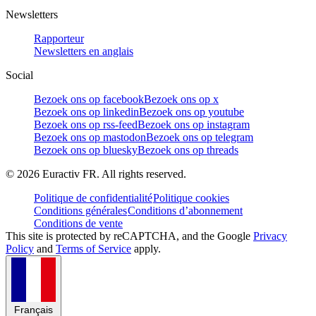
Newsletters
Rapporteur
Newsletters en anglais
Social
Bezoek ons op facebook
Bezoek ons op x
Bezoek ons op linkedin
Bezoek ons op youtube
Bezoek ons op rss-feed
Bezoek ons op instagram
Bezoek ons op mastodon
Bezoek ons op telegram
Bezoek ons op bluesky
Bezoek ons op threads
©
2026
Euractiv FR. All rights reserved.
Politique de confidentialité
Politique cookies
Conditions générales
Conditions d’abonnement
Conditions de vente
This site is protected by reCAPTCHA, and the Google
Privacy
Policy
and
Terms of Service
apply.
Français