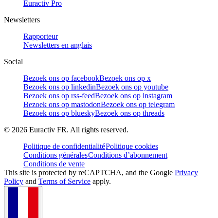
Euractiv Pro
Newsletters
Rapporteur
Newsletters en anglais
Social
Bezoek ons op facebook
Bezoek ons op x
Bezoek ons op linkedin
Bezoek ons op youtube
Bezoek ons op rss-feed
Bezoek ons op instagram
Bezoek ons op mastodon
Bezoek ons op telegram
Bezoek ons op bluesky
Bezoek ons op threads
©
2026
Euractiv FR. All rights reserved.
Politique de confidentialité
Politique cookies
Conditions générales
Conditions d’abonnement
Conditions de vente
This site is protected by reCAPTCHA, and the Google
Privacy
Policy
and
Terms of Service
apply.