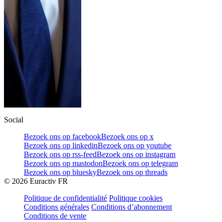
Social
Bezoek ons op facebook
Bezoek ons op x
Bezoek ons op linkedin
Bezoek ons op youtube
Bezoek ons op rss-feed
Bezoek ons op instagram
Bezoek ons op mastodon
Bezoek ons op telegram
Bezoek ons op bluesky
Bezoek ons op threads
©
2026
Euractiv FR
Politique de confidentialité
Politique cookies
Conditions générales
Conditions d’abonnement
Conditions de vente