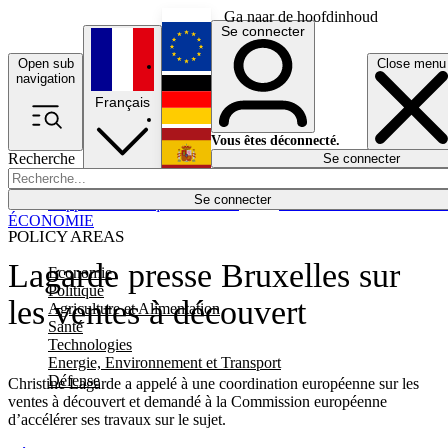
Ga naar de hoofdinhoud
Se connecter
Open sub
Close menu
English
navigation
Français
Deutsch
Vous êtes déconnecté.
Recherche
Se connecter
Español
Lumières éteintes
Se connecter
Rapporteur
Politique
Économie
Newsletters
Evénements
Em
ÉCONOMIE
POLICY AREAS
Lagarde presse Bruxelles sur
Economie
Politique
les ventes à découvert
Agriculture et Alimentation
Santé
Technologies
Energie, Environnement et Transport
Défense
Christine Lagarde a appelé à une coordination européenne sur les
ventes à découvert et demandé à la Commission européenne
d’accélérer ses travaux sur le sujet.