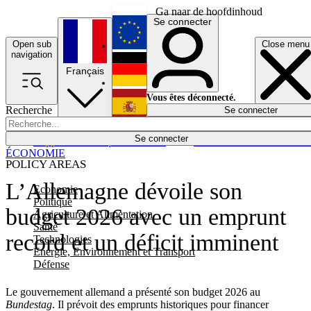
Ga naar de hoofdinhoud
Se connecter
Open sub
Close menu
English
navigation
Français
Deutsch
Vous êtes déconnecté.
Recherche
Se connecter
Español
Lumières éteintes
Se connecter
Rapporteur
Politique
Économie
Newsletters
Evénements
Em
ÉCONOMIE
POLICY AREAS
L’Allemagne dévoile son
Economie
Politique
budget 2026 avec un emprunt
Agriculture et Alimentation
Santé
record et un déficit imminent
Technologies
Energie, Environnement et Transport
Défense
Le gouvernement allemand a présenté son budget 2026 au
Bundestag
. Il prévoit des emprunts historiques pour financer