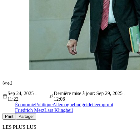
(asg)
Sep 24, 2025 -
Dernière mise à jour: Sep 29, 2025 -
11:22
12:06
Économie
Politique
Allemagne
budget
dette
emprunt
Friedrich Merz
Lars Klingbeil
Print
Partager
LES PLUS LUS