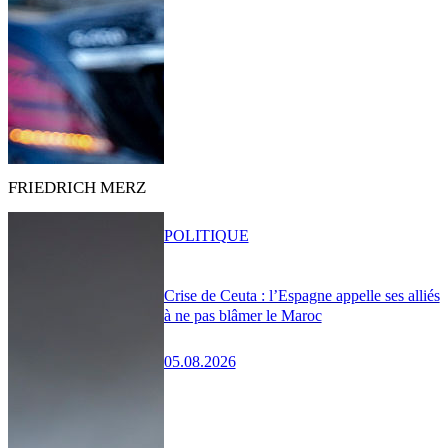
FRIEDRICH MERZ
POLITIQUE
Crise de Ceuta : l’Espagne appelle ses alliés
à ne pas blâmer le Maroc
05.08.2026