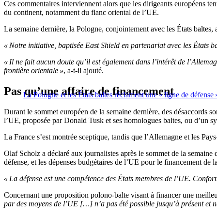
Ces commentaires interviennent alors que les dirigeants européens tent
du continent, notamment du flanc oriental de l’UE.
La semaine dernière, la Pologne, conjointement avec les États baltes,
« Notre initiative, baptisée East Shield en partenariat avec les États ba
« Il ne fait aucun doute qu’il est également dans l’intérêt de l’Allema
frontière orientale »
, a-t-il ajouté.
Pas qu’une affaire de financement
La Pologne et les États baltes réclament une « ligne de défense »
Durant le sommet européen de la semaine dernière, des désaccords sont a
l’UE, proposée par Donald Tusk et ses homologues baltes, ou d’un sys
La France s’est montrée sceptique, tandis que l’Allemagne et les Pays-
Olaf Scholz a déclaré aux journalistes après le sommet de la semaine d
défense, et les dépenses budgétaires de l’UE pour le financement de l
« La défense est une compétence des États membres de l’UE. Conformé
Concernant une proposition polono-balte visant à financer une meilleur
par des moyens de l’UE […] n’a pas été possible jusqu’à présent et ne 