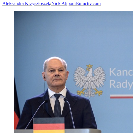
Aleksandra Krzysztoszek
/
Nick Alipour
Euractiv.com