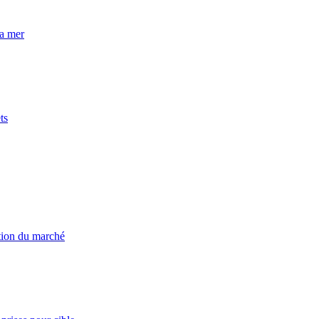
la mer
ts
ation du marché