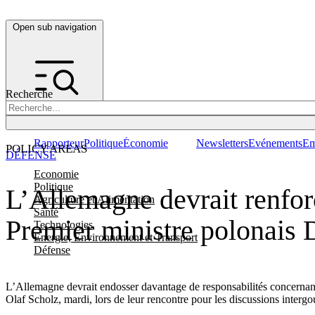
Open sub navigation
Recherche
Rapporteur
Politique
Économie
Newsletters
Evénements
Em
POLICY AREAS
DÉFENSE
Economie
Politique
L’Allemagne devrait renforc
Agriculture et Alimentation
Santé
Premier ministre polonais
Technologies
Energie, Environnement et Transport
Défense
L’Allemagne devrait endosser davantage de responsabilités concernant 
Olaf Scholz, mardi, lors de leur rencontre pour les discussions interg