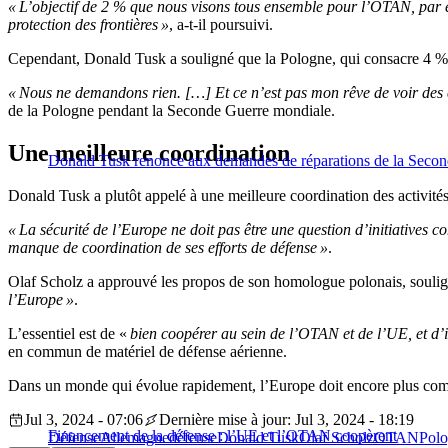
« L’objectif de 2 % que nous visons tous ensemble pour l’OTAN, par
protection des frontières »
, a-t-il poursuivi.
Cependant, Donald Tusk a souligné que la Pologne, qui consacre 4 % 
« Nous ne demandons rien. […] Et ce n’est pas mon rêve de voir des c
de la Pologne pendant la Seconde Guerre mondiale.
Une meilleure coordination
Donald Tusk renonce aux demandes de réparations de la Seconde
Donald Tusk a plutôt appelé à une meilleure coordination des activité
« La sécurité de l’Europe ne doit pas être une question d’initiatives c
manque de coordination de ses efforts de défense »
.
Olaf Scholz a approuvé les propos de son homologue polonais, souligna
l’Europe »
.
L’essentiel est de «
bien coopérer au sein de l’OTAN et de l’UE, et d’in
en commun de matériel de défense aérienne.
Dans un monde qui évolue rapidement, l’Europe doit encore plus comp
Jul 3, 2024 - 07:06
Dernière mise à jour: Jul 3, 2024 - 18:19
Financement de la défense : l’UE et l’OTAN coopèrent
Défense
Allemagne
défense
Donald Tusk
Olaf Scholz
OTAN
Pol