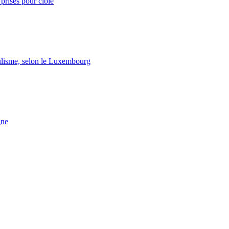
prises pour cible
lisme, selon le Luxembourg
gne