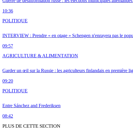
Guerre de désinformation russe : les élections municipales allemandes 
10:36
POLITIQUE
INTERVIEW : Prendre « en otage » Schengen n'enrayera pas le popu
09:57
AGRICULTURE & ALIMENTATION
Garder un œil sur la Russie : les agriculteurs finlandais en première li
09:20
POLITIQUE
Entre Sánchez and Frederiksen
08:42
PLUS DE CETTE SECTION