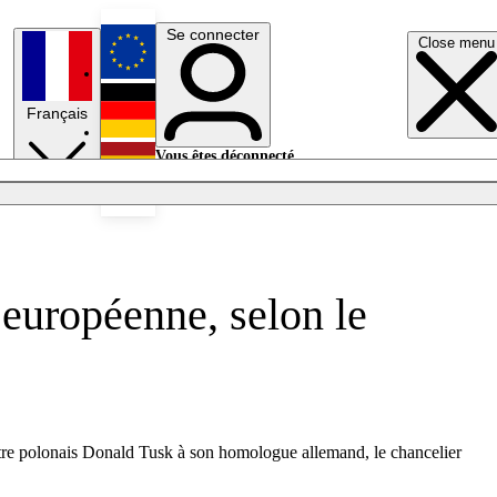
Se connecter
Close menu
English
Français
Deutsch
Vous êtes déconnecté.
Se connecter
Español
Lumières éteintes
 européenne, selon le
istre polonais Donald Tusk à son homologue allemand, le chancelier