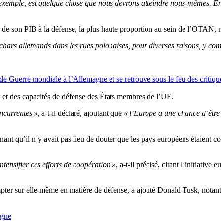
 exemple, est quelque chose que nous devrons atteindre nous-mêmes. En
de son PIB à la défense, la plus haute proportion au sein de l’OTAN, 
hars allemands dans les rues polonaises, pour diverses raisons, y comp
 Guerre mondiale à l’Allemagne et se retrouve sous le feu des critiqu
s et des capacités de défense des États membres de l’UE.
oncurrentes »,
a-t-il déclaré, ajoutant que
« l’Europe a une chance d’être
nt qu’il n’y avait pas lieu de douter que les pays européens étaient co
tensifier ces efforts de coopération »
, a-t-il précisé, citant l’initiati
ter sur elle-même en matière de défense, a ajouté Donald Tusk, notan
ogne