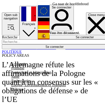
Ga naar de hoofdinhoud
Se connecter
Open sub
Close menu
English
navigation
Français
Deutsch
Vous êtes déconnecté.
Recherche
Se connecter
Español
Lumières éteintes
Se connecter
Rapporteur
Politique
Économie
Newsletters
Evénements
Em
POLITIQUE
POLICY AREAS
L’Allemagne réfute les
Economie
Politique
affirmations de la Pologne
Agriculture et Alimentation
Santé
quant à un consensus sur les «
Technologies
Energie, Environnement et Transport
obligations de défense » de
Défense
l’UE