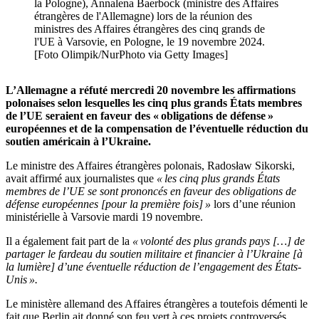
la Pologne), Annalena Baerbock (ministre des Affaires
étrangères de l'Allemagne) lors de la réunion des
ministres des Affaires étrangères des cinq grands de
l'UE à Varsovie, en Pologne, le 19 novembre 2024.
[Foto Olimpik/NurPhoto via Getty Images]
L’Allemagne a réfuté mercredi 20 novembre les affirmations
polonaises selon lesquelles les cinq plus grands États membres
de l’UE seraient en faveur des « obligations de défense »
européennes et de la compensation de l’éventuelle réduction du
soutien américain à l’Ukraine.
Le ministre des Affaires étrangères polonais, Radosław Sikorski,
avait affirmé aux journalistes que
« les cinq plus grands États
membres de l’UE se sont prononcés en faveur des obligations de
défense européennes [pour la première fois] »
lors d’une réunion
ministérielle à Varsovie mardi 19 novembre.
Il a également fait part de la
« volonté des plus grands pays […] de
partager le fardeau du soutien militaire et financier à l’Ukraine [à
la lumière] d’une éventuelle réduction de l’engagement des États-
Unis ».
Le ministère allemand des Affaires étrangères a toutefois démenti le
fait que Berlin ait donné son feu vert à ces projets controversés.