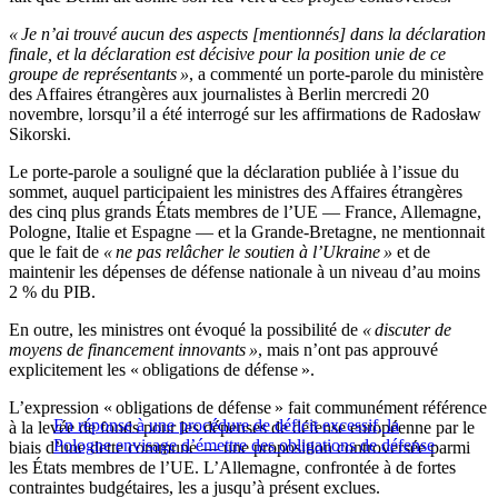
« Je n’ai trouvé aucun des aspects [mentionnés] dans la déclaration
finale, et la déclaration est décisive pour la position unie de ce
groupe de représentants »
, a commenté un porte-parole du ministère
des Affaires étrangères aux journalistes à Berlin mercredi 20
novembre, lorsqu’il a été interrogé sur les affirmations de Radosław
Sikorski.
Le porte-parole a souligné que la déclaration publiée à l’issue du
sommet, auquel participaient les ministres des Affaires étrangères
des cinq plus grands États membres de l’UE — France, Allemagne,
Pologne, Italie et Espagne — et la Grande-Bretagne, ne mentionnait
que le fait de
« ne pas relâcher le soutien à l’Ukraine »
et de
maintenir les dépenses de défense nationale à un niveau d’au moins
2 % du PIB.
En outre, les ministres ont évoqué la possibilité de
« discuter de
moyens de financement innovants »
, mais n’ont pas approuvé
explicitement les « obligations de défense ».
L’expression « obligations de défense » fait communément référence
En réponse à une procédure de déficit excessif, la
à la levée de fonds pour les dépenses de défense européenne par le
Pologne envisage d’émettre des obligations de défense
biais d’une dette commune — une proposition controversée parmi
les États membres de l’UE. L’Allemagne, confrontée à de fortes
contraintes budgétaires, les a jusqu’à présent exclues.