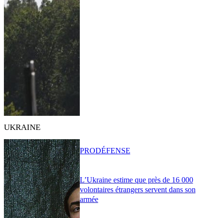
UKRAINE
PRO
DÉFENSE
L’Ukraine estime que près de 16 000
volontaires étrangers servent dans son
armée