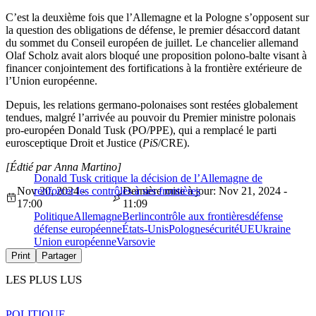
C’est la deuxième fois que l’Allemagne et la Pologne s’opposent sur
la question des obligations de défense, le premier désaccord datant
du sommet du Conseil européen de juillet. Le chancelier allemand
Olaf Scholz avait alors bloqué une proposition polono-balte visant à
financer conjointement des fortifications à la frontière extérieure de
l’Union européenne.
Depuis, les relations germano-polonaises sont restées globalement
tendues, malgré l’arrivée au pouvoir du Premier ministre polonais
pro-européen Donald Tusk (PO/PPE), qui a remplacé le parti
eurosceptique Droit et Justice (
PiS
/CRE).
[Édtié par Anna Martino]
Donald Tusk critique la décision de l’Allemagne de
Nov 20, 2024 -
renforcer les contrôles à ses frontières
Dernière mise à jour: Nov 21, 2024 -
17:00
11:09
Politique
Allemagne
Berlin
contrôle aux frontières
défense
défense européenne
États-Unis
Pologne
sécurité
UE
Ukraine
Union européenne
Varsovie
Print
Partager
LES PLUS LUS
POLITIQUE