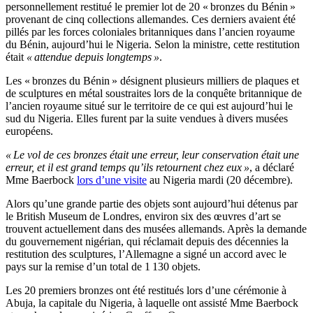
personnellement restitué le premier lot de 20 « bronzes du Bénin »
provenant de cinq collections allemandes. Ces derniers avaient été
pillés par les forces coloniales britanniques dans l’ancien royaume
du Bénin, aujourd’hui le Nigeria. Selon la ministre, cette restitution
était
« attendue depuis longtemps »
.
Les « bronzes du Bénin » désignent plusieurs milliers de plaques et
de sculptures en métal soustraites lors de la conquête britannique de
l’ancien royaume situé sur le territoire de ce qui est aujourd’hui le
sud du Nigeria. Elles furent par la suite vendues à divers musées
européens.
« Le vol de ces bronzes était une erreur, leur conservation était une
erreur, et il est grand temps qu’ils retournent chez eux »
, a déclaré
Mme Baerbock
lors d’une visite
au Nigeria mardi (20 décembre).
Alors qu’une grande partie des objets sont aujourd’hui détenus par
le British Museum de Londres, environ six des œuvres d’art se
trouvent actuellement dans des musées allemands. Après la demande
du gouvernement nigérian, qui réclamait depuis des décennies la
restitution des sculptures, l’Allemagne a signé un accord avec le
pays sur la remise d’un total de 1 130 objets.
Les 20 premiers bronzes ont été restitués lors d’une cérémonie à
Abuja, la capitale du Nigeria, à laquelle ont assisté Mme Baerbock