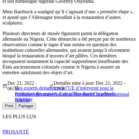
et son homologue nigérian Geoffrey Onyeama.
Mme Baerbock a souligné qu’il s’agissait d’une
« première étape »
,
et ajouté que l’Allemagne travaillait à la restauration d’autres
sculptures.
Plusieurs directeurs de musée figuraient parmi la délégation
allemande au Nigeria. Cette démarche a été perçue par de nombreux
observateurs comme le signe d’une remise en question des
institutions culturelles allemandes, qui avaient jusqu’à récemment
bloqué la restauration d’œuvres d’art pillées. Ces dernières
invoquaient notamment la capacité supposément insuffisante des
États anciennement colonisés comme le Nigeria à assurer un
entretien satisfaisant des objets d’art.
Dec 21, 2022 -
Dernière mise à jour: Dec 21, 2022 -
Des experts demandent à l’UE d’intervenir pour la
06:56
12:08
restitution des œuvres d’art pillées durant la période
Politique
Allemagne
Annalena Baerbock
Chine
International
coloniale
Nigéria
Print
Partager
LES PLUS LUS
PRO
SANTÉ