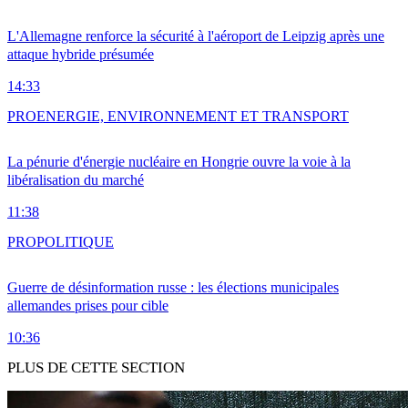
L'Allemagne renforce la sécurité à l'aéroport de Leipzig après une
attaque hybride présumée
14:33
PRO
ENERGIE, ENVIRONNEMENT ET TRANSPORT
La pénurie d'énergie nucléaire en Hongrie ouvre la voie à la
libéralisation du marché
11:38
PRO
POLITIQUE
Guerre de désinformation russe : les élections municipales
allemandes prises pour cible
10:36
PLUS DE CETTE SECTION