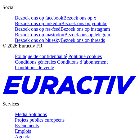
Social
Bezoek ons op facebook
Bezoek ons op x
Bezoek ons op linkedin
Bezoek ons op youtube
Bezoek ons op rss-feed
Bezoek ons op instagram
Bezoek ons op mastodon
Bezoek ons op telegram
Bezoek ons op bluesky
Bezoek ons op threads
©
2026
Euractiv FR
Politique de confidentialité
Politique cookies
Conditions générales
Conditions d’abonnement
Conditions de vente
Services
Media Solutions
Projets publics européens
Evénements
Emplois
Agenda