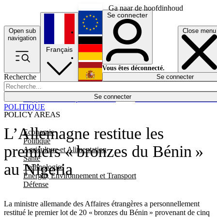
Ga naar de hoofdinhoud
Se connecter
Open sub
Close menu
English
navigation
Français
Deutsch
Vous êtes déconnecté.
Recherche
Se connecter
Español
Lumières éteintes
Se connecter
Rapporteur
Politique
Économie
Newsletters
Evénements
Em
POLITIQUE
POLICY AREAS
L’Allemagne restitue les
Economie
Politique
premiers « bronzes du Bénin »
Agriculture et Alimentation
Santé
au Nigeria
Technologies
Energie, Environnement et Transport
Défense
La ministre allemande des Affaires étrangères a personnellement
restitué le premier lot de 20 « bronzes du Bénin » provenant de cinq