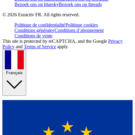
Bezoek ons op bluesky
Bezoek ons op threads
©
2026
Euractiv FR. All rights reserved.
Politique de confidentialité
Politique cookies
Conditions générales
Conditions d’abonnement
Conditions de vente
This site is protected by reCAPTCHA, and the Google
Privacy
Policy
and
Terms of Service
apply.
Français