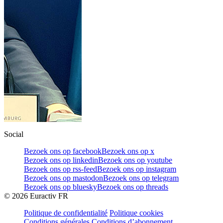
Social
Bezoek ons op facebook
Bezoek ons op x
Bezoek ons op linkedin
Bezoek ons op youtube
Bezoek ons op rss-feed
Bezoek ons op instagram
Bezoek ons op mastodon
Bezoek ons op telegram
Bezoek ons op bluesky
Bezoek ons op threads
©
2026
Euractiv FR
Politique de confidentialité
Politique cookies
Conditions générales
Conditions d’abonnement