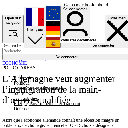
Ga naar de hoofdinhoud
Se connecter
Open sub
Close menu
English
navigation
Français
Deutsch
Vous êtes déconnecté.
Recherche
Se connecter
Español
Lumières éteintes
Se connecter
Rapporteur
Politique
Économie
Newsletters
Evénements
Em
ÉCONOMIE
POLICY AREAS
L’Allemagne veut augmenter
Economie
Politique
l’immigration de la main-
Agriculture et Alimentation
Santé
d’œuvre qualifiée
Technologies
Energie, Environnement et Transport
Défense
Alors que l’économie allemande connaît une récession malgré un
faible taux de chômage, le chancelier Olaf Scholz a désigné la