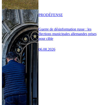
PRO
DÉFENSE
Guerre de désinformation russe : les
élections municipales allemandes prises
pour cible
06.08.2026