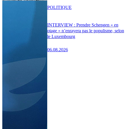
POLITIQUE
INTERVIEW : Prendre Schengen « en
otage » n’enrayera pas le populisme, selon
le Luxembourg
06.08.2026