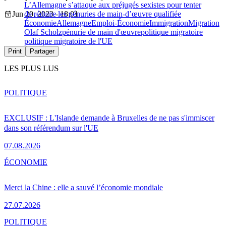
L’Allemagne s’attaque aux préjugés sexistes pour tenter
Jun 20, 2023 - 18:01
de réduire les pénuries de main-d’œuvre qualifiée
Économie
Allemagne
Emploi-Économie
Immigration
Migration
Olaf Scholz
pénurie de main d'œuvre
politique migratoire
politique migratoire de l'UE
Print
Partager
LES PLUS LUS
POLITIQUE
EXCLUSIF : L'Islande demande à Bruxelles de ne pas s'immiscer
dans son référendum sur l'UE
07.08.2026
ÉCONOMIE
Merci la Chine : elle a sauvé l’économie mondiale
27.07.2026
POLITIQUE