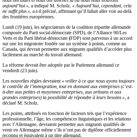
nous ont aidés et nous ont amenés là où nous nous trouvons
aujourd’hui »
, a indiqué M. Scholz.
« Aujourd’hui, cependant, cela
ne suffit plus »
, a-t-il précisé, affirmant qu’il fallait aller voir au-delà
des frontières européennes.
Lundi (19 juin), les négociateurs de la coalition tripartite allemande
composée du Parti social-démocrate (SPD), de l’Alliance 90/Les
Verts et du Parti libéral-démocrate
(
FDP) sont parvenus à un accord
sur une loi migratoire fondée sur un système à points, comme au
Canada, qui devrait permettre aux migrants qualifiés d’accéder plus
facilement au marché du travail allemand.
La réforme devrait être adoptée par le Parlement allemand ce
vendredi (23 juin).
Les nouvelles règles devraient
« veiller à ce que nous ayons toujours
le contrôle de l’immigration, tout en donnant aux entreprises (c’est-
à-dire aux petites et moyennes entreprises, aux artisans et aux
grandes entreprises) la possibilité de répondre à leurs besoins »
, a
déclaré M. Scholz.
Les points, attribués en fonction de facteurs tels que l’expérience
professionnelle, l’âge, les compétences linguistiques et les relations
avec l’Allemagne, devraient permettre aux migrants qualifiés de
venir en Allemagne même s’ils n’ont pas de diplôme officiellement
reconnu et équivalent à un titre allemand.