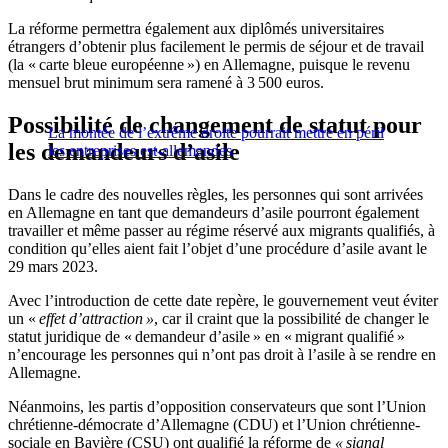
La réforme permettra également aux diplômés universitaires
étrangers d’obtenir plus facilement le permis de séjour et de travail
(la « carte bleue européenne ») en Allemagne, puisque le revenu
mensuel brut minimum sera ramené à 3 500 euros.
Possibilité de changement de statut pour
La montée de l’extrême droite pourrait mettre en péril
les demandeurs d’asile
les entreprises est-allemandes
Dans le cadre des nouvelles règles, les personnes qui sont arrivées
en Allemagne en tant que demandeurs d’asile pourront également
travailler et même passer au régime réservé aux migrants qualifiés, à
condition qu’elles aient fait l’objet d’une procédure d’asile avant le
29 mars 2023.
Avec l’introduction de cette date repère, le gouvernement veut éviter
un «
effet d’attraction »
, car il craint que la possibilité de changer le
statut juridique de « demandeur d’asile » en « migrant qualifié »
n’encourage les personnes qui n’ont pas droit à l’asile à se rendre en
Allemagne.
Néanmoins, les partis d’opposition conservateurs que sont l’Union
chrétienne-démocrate d’Allemagne (CDU) et l’Union chrétienne-
sociale en Bavière (CSU) ont qualifié la réforme de
« signal