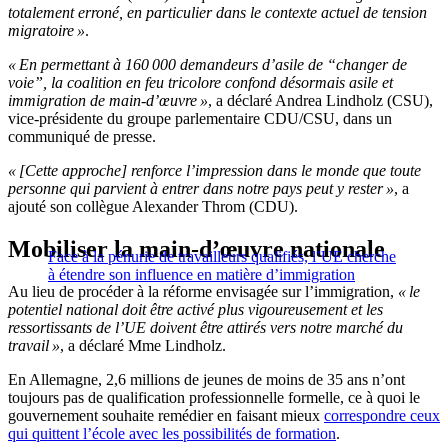
totalement erroné, en particulier dans le contexte actuel de tension
migratoire »
.
« En permettant à 160 000 demandeurs d’asile de “changer de
voie”, la coalition en feu tricolore confond désormais asile et
immigration de main-d’œuvre »
, a déclaré Andrea Lindholz (CSU),
vice-présidente du groupe parlementaire CDU/CSU, dans un
communiqué de presse.
« [Cette approche] renforce l’impression dans le monde que toute
personne qui parvient à entrer dans notre pays peut y rester »
, a
ajouté son collègue Alexander Throm (CDU).
Mobiliser la main-d’œuvre nationale
Face à la pénurie de travailleurs qualifiés, l’UE cherche
à étendre son influence en matière d’immigration
Au lieu de procéder à la réforme envisagée sur l’immigration,
« le
potentiel national doit être activé plus vigoureusement et les
ressortissants de l’UE doivent être attirés vers notre marché du
travail »
, a déclaré Mme Lindholz.
En Allemagne, 2,6 millions de jeunes de moins de 35 ans n’ont
toujours pas de qualification professionnelle formelle, ce à quoi le
gouvernement souhaite remédier en faisant mieux
correspondre ceux
qui quittent l’école avec les possibilités de formation
.