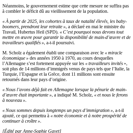
Néanmoins, le gouvernement estime que cette mesure ne suffira pas
à combler le déficit dû au vieillissement de la population.
« À partir de 2025, les cohortes à taux de natalité élevés, les baby-
boomers, prendront leur retraite »
, a déclaré en mai le ministre du
Travail, Hubertus Heil (SPD).
« C’est pourquoi nous devons tout
mettre en œuvre pour garantir la disponibilité de main-d’œuvre et de
travailleurs qualifiés »
, a-t-il poursuivi.
M. Scholz a également établi une comparaison avec le
« miracle
économique »
des années 1950 à 1970, au cours desquelles
l’Allemagne s’est fortement appuyée sur les
« travailleurs invités
»,
soit plus de 14 millions d’immigrés venus de pays tels que l’Italie, la
Turquie, l’Espagne et la Grèce, dont 11 millions sont ensuite
retournés dans leur pays d’origine.
« Nous l’avons déjà fait en Allemagne lorsque la pénurie de main-
d’œuvre était importante »
, a indiqué M. Scholz,
« et nous le ferons
à nouveau »
.
« Nous sommes depuis longtemps un pays d’immigration »
, a-t-il
ajouté, ce qui permettra à
« notre économie et à notre prospérité de
continuer à croître »
.
[Édité par Anne-Sophie Gayet]