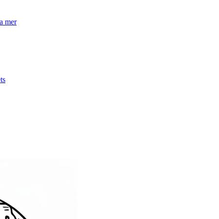
la mer
ts