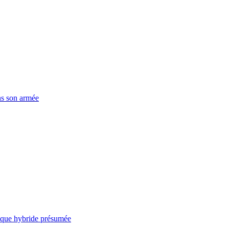
ns son armée
taque hybride présumée