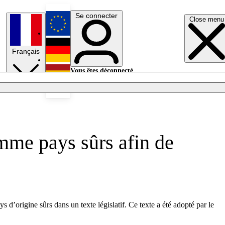
Se connecter
Close menu
English
Français
Deutsch
Vous êtes déconnecté.
Se connecter
Español
Lumières éteintes
mme pays sûrs afin de
 d’origine sûrs dans un texte législatif. Ce texte a été adopté par le