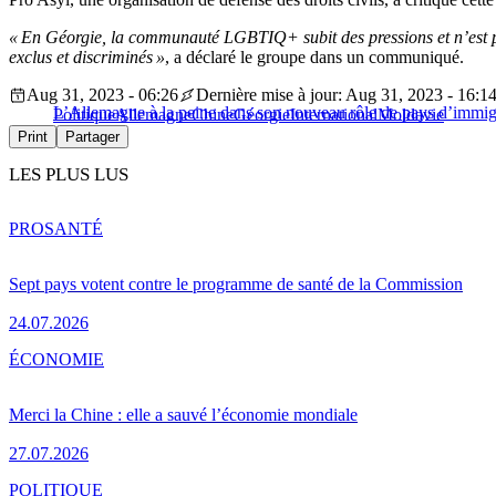
« En Géorgie, la communauté LGBTIQ+ subit des pressions et n’est pas
exclus et discriminés »
, a déclaré le groupe dans un communiqué.
Aug 31, 2023 - 06:26
Dernière mise à jour: Aug 31, 2023 - 16:1
L’Allemagne à la peine dans son nouveau rôle de pays d’immig
Politique
Allemagne
Chine
Géorgie
International
Moldavie
Print
Partager
LES PLUS LUS
PRO
SANTÉ
Sept pays votent contre le programme de santé de la Commission
24.07.2026
ÉCONOMIE
Merci la Chine : elle a sauvé l’économie mondiale
27.07.2026
POLITIQUE