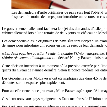
Les demandeurs d’asile originaires de pays sûrs font l’objet d’
disposent de moins de temps pour introduire un recours en cas d
Le gouvernement allemand facilitera le rejet des demandes d’asile prove
cabinet allemand lors d’une retraite de deux jours au château de Meseb
Les demandeurs d’asile originaires de pays sûrs font l’objet d’un exa
de temps pour introduire un recours en cas de rejet de leur demande, 
« Les deux pays [en question] veulent rejoindre l’Union européenne.
réduire réellement l’immigration »
, a déclaré Nancy Faeser, ministre a
Cette décision intervient à un moment où la pression exercée par l’imm
quarts du niveau de l’année dernière. Selon la police fédérale, les ent
Les Géorgiens et les Moldaves n’ont été impliqués que dans 4,5 % de
déboutés seront expulsés plus rapidement.
Pour accélérer encore ce processus, Mme Faeser espère que l’Allem
Ces deux nouveaux pays rejoignent les États membres de l’Union europé
Pro Asyl, une organisation de défense des droits civils, a critiqué cett