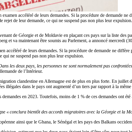
un examen accéléré de leurs demandes. Si la procédure de demande ne di
e rejet de leur demande, ce qui ne suspend pas non plus leur expulsion.
nant de Géorgie et de Moldavie en plaçant ces pays sur la liste des pays
erg et va maintenant être soumis au Parlement, a annoncé mercredi (30 a
men accéléré de leurs demandes. Si la procédure de demande ne diffère 
ce qui ne suspend pas non plus leur expulsion.
 Dans les deux pays, les personnes ne sont normalement pas confrontée
llemande de l’Intérieur.
igration clandestine en Allemagne est de plus en plus forte. En juillet 
rées illégales dans le pays ont augmenté d’un tiers par rapport à la même
s demandes en 2023. Toutefois, moins de 1 % de ces demandes ont été 
agne
« conclura bientôt des accords migratoires avec la Géorgie et la M
enne ainsi que le Ghana, le Sénégal et les pays des Balkans occidentau
e décision, estimant que les deux pays étaient loin d’être sûrs pour tout 