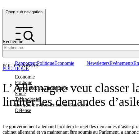
Open sub navigation
Recherche
Rapporteur
Politique
Économie
Newsletters
Evénements
Em
POLICY AREAS
POLITIQUE
Economie
Politique
L’Allemagne veut classer l
Agriculture et Alimentation
Santé
limiter les demandes d’asil
Technologies
Energie, Environnement et Transport
Défense
Le gouvernement allemand facilitera le rejet des demandes d’asile prove
cabinet allemand et va maintenant être soumis au Parlement, a annoncé 