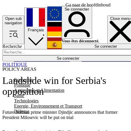
Ga naar de hoofdinhoud
Se connecter
Open sub
Close menu
English
navigation
Français
Deutsch
Vous êtes déconnecté.
Recherche
Se connecter
Español
Lumières éteintes
Se connecter
Rapporteur
Politique
Économie
Newsletters
Evénements
Em
POLITIQUE
POLICY AREAS
Landslide win for Serbia's
Economie
Politique
opposition
Agriculture et Alimentation
Santé
Technologies
Energie, Environnement et Transport
Défense
Future Serbian prime minister Djindjic annnounces that former
President Milosevic will be put on trial