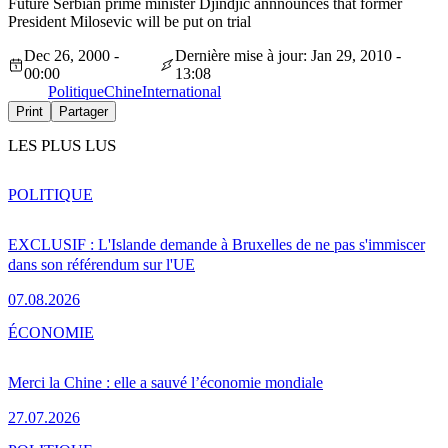
Future Serbian prime minister Djindjic annnounces that former
President Milosevic will be put on trial
Dec 26, 2000 -
Dernière mise à jour: Jan 29, 2010 -
00:00
13:08
Politique
Chine
International
Print
Partager
LES PLUS LUS
POLITIQUE
EXCLUSIF : L'Islande demande à Bruxelles de ne pas s'immiscer
dans son référendum sur l'UE
07.08.2026
ÉCONOMIE
Merci la Chine : elle a sauvé l’économie mondiale
27.07.2026