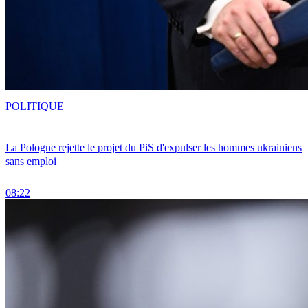
POLITIQUE
La Pologne rejette le projet du PiS d'expulser les hommes ukrainiens
sans emploi
08:22