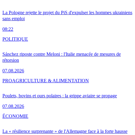
La Pologne rejette le projet du PiS d'expulser les hommes ukrainiens
sans emploi
08:22
POLITIQUE
Sánchez riposte contre Meloni : l'Italie menacée de mesures de
rétorsion
07.08.2026
PRO
AGRICULTURE & ALIMENTATION
Poulets, bovins et ours polaires : la grippe aviaire se propage
07.08.2026
ÉCONOMIE
La « résilience surprenante » de l'Allemagne face à la forte hausse