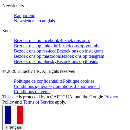
Newsletters
Rapporteur
Newsletters en anglais
Social
Bezoek ons op facebook
Bezoek ons op x
Bezoek ons op linkedin
Bezoek ons op youtube
Bezoek ons op rss-feed
Bezoek ons op instagram
Bezoek ons op mastodon
Bezoek ons op telegram
Bezoek ons op bluesky
Bezoek ons op threads
©
2026
Euractiv FR. All rights reserved.
Politique de confidentialité
Politique cookies
Conditions générales
Conditions d’abonnement
Conditions de vente
This site is protected by reCAPTCHA, and the Google
Privacy
Policy
and
Terms of Service
apply.
Français