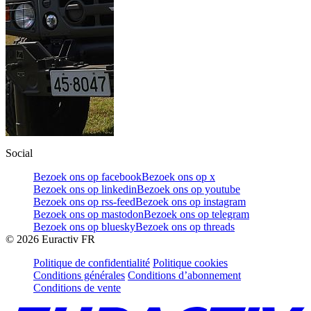
Social
Bezoek ons op facebook
Bezoek ons op x
Bezoek ons op linkedin
Bezoek ons op youtube
Bezoek ons op rss-feed
Bezoek ons op instagram
Bezoek ons op mastodon
Bezoek ons op telegram
Bezoek ons op bluesky
Bezoek ons op threads
©
2026
Euractiv FR
Politique de confidentialité
Politique cookies
Conditions générales
Conditions d’abonnement
Conditions de vente