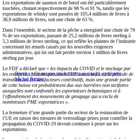
Les exportations de saumon et de bœuf ont été particulièrement
touchées, chutant respectivement de 98 % et 91 %, tandis que les
exportations de whisky sont passées de 105,4 millions de livres à
38,9 millions de livres, soit une chute de 63 %.
Dans l’ensemble, le secteur de la pêche a enregistré une chute de 79
% de ses exportations, passant de 25,2 millions de livres sterling à
5,3 millions de livres sterling, ce qui reflète les plaintes de l’industrie
concernant les retards causés par les nouvelles exigences
administratives, qui lui ont fait perdre environ 1 million de livres
sterling par jour.
Le FDF a déclaré que «
les impacts du COVID et le stockage par
Brexit : « Ce ne sera pas business as usual ! » prévient
les entreprises britanniques dans l’UE avant la fin de la période de
Michel Barnier
transition ont été des facteurs contributifs, mais une grande partie
de cette baisse est probablement due aux barrières non tarifaires
auxquelles sont confrontés les exportateurs britanniques et à
l’effondrement des mouvements de groupage qui a exclu de
nombreuses PME exportatrices »
.
La fermeture d’une grande partie du secteur de la restauration de
l’UE en raison des mesures de verrouillage prises pour contrôler la
propagation du COVID-19 devrait continuer à peser sur les
exportations.