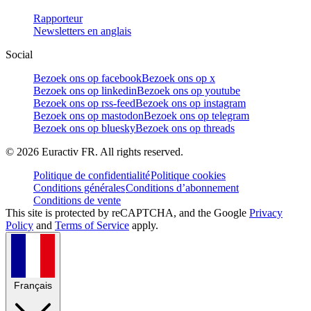
Rapporteur
Newsletters en anglais
Social
Bezoek ons op facebook
Bezoek ons op x
Bezoek ons op linkedin
Bezoek ons op youtube
Bezoek ons op rss-feed
Bezoek ons op instagram
Bezoek ons op mastodon
Bezoek ons op telegram
Bezoek ons op bluesky
Bezoek ons op threads
©
2026
Euractiv FR. All rights reserved.
Politique de confidentialité
Politique cookies
Conditions générales
Conditions d’abonnement
Conditions de vente
This site is protected by reCAPTCHA, and the Google
Privacy
Policy
and
Terms of Service
apply.
Français