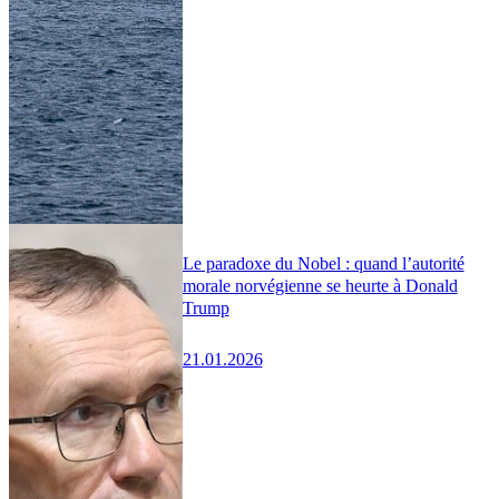
Le paradoxe du Nobel : quand l’autorité
morale norvégienne se heurte à Donald
Trump
21.01.2026