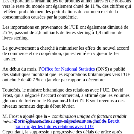
Les exportations britanniques de produits alimentaires et de boissons
vers le reste du monde ont également chuté de 11 %, des chiffres qui
reflètent probablement les perturbations du commerce et de la
consommation causées par la pandémie.
Les importations en provenance de l’UE ont également diminué de
25 %, passant de 2,6 milliards de livres sterling à 1,9 milliard de
livres sterling.
Le gouvernement a cherché à minimiser les effets du nouvel accord
de commerce et de coopération, qui est entré en vigueur le 1er
janvier.
Au début du mois, l’
Office for National Statistics
(ONS) a publié
des statistiques montrant que les exportations britanniques vers l’UE
ont chuté de 40,7 % en janvier par rapport à décembre.
Toutefois, le ministre britannique des relations avec l’UE, David
Frost, qui a négocié l’accord commercial, a affirmé que les volumes
globaux de fret entre le Royaume-Uni et l’UE sont revenus à des
niveaux normaux depuis début février.
M. Frost a ajouté que la «
combinaison unique de facteurs rendait
Boris Johnson choisit son négociateur en chef du Brexit
inévitable l’apparition de chiffres inhabituels en janvier »
.
pour diriger les futures relations avec l’UE
Cependant, la suppression progressive des délais de grâce après