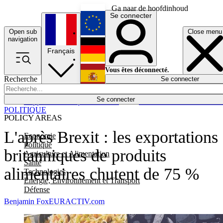
Ga naar de hoofdinhoud
Se connecter
Open sub
Close menu
English
navigation
Français
Deutsch
Vous êtes déconnecté.
Recherche
Se connecter
Español
Lumières éteintes
Se connecter
Rapporteur
Politique
Économie
Newsletters
Evénements
Em
POLITIQUE
POLICY AREAS
L'après Brexit : les exportations
Economie
Politique
britanniques de produits
Agriculture et Alimentation
Santé
alimentaires chutent de 75 %
Technologies
Energie, Environnement et Transport
Défense
Benjamin Fox
EURACTIV.com