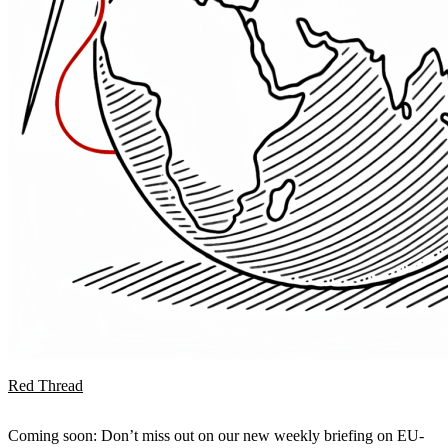
Red Thread
Coming soon: Don’t miss out on our new weekly briefing on EU-