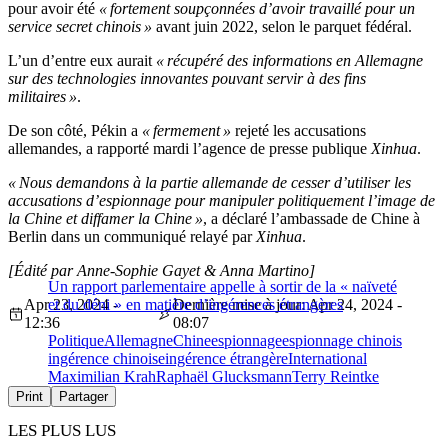
pour avoir été
« fortement soupçonnées d’avoir travaillé pour un
service secret chinois »
avant juin 2022, selon le parquet fédéral.
L’un d’entre eux aurait
« récupéré des informations en Allemagne
sur des technologies innovantes pouvant servir à des fins
militaires »
.
De son côté, Pékin a
« fermement »
rejeté les accusations
allemandes, a rapporté mardi l’agence de presse publique
Xinhua
.
« Nous demandons à la partie allemande de cesser d’utiliser les
accusations d’espionnage pour manipuler politiquement l’image de
la Chine et diffamer la Chine »
, a déclaré l’ambassade de Chine à
Berlin dans un communiqué relayé par
Xinhua
.
[Édité par Anne-Sophie Gayet & Anna Martino]
Un rapport parlementaire appelle à sortir de la « naïveté
Apr 23, 2024 -
et du déni » en matière d’ingérences étrangères
Dernière mise à jour: Apr 24, 2024 -
12:36
08:07
Politique
Allemagne
Chine
espionnage
espionnage chinois
ingérence chinoise
ingérence étrangère
International
Maximilian Krah
Raphaël Glucksmann
Terry Reintke
Print
Partager
LES PLUS LUS