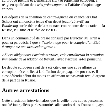
au groupe Identité et Démocratie (ID) au Parlement européen, a
réagi en qualifiant de
« très préoccupante »
l’affaire d’espionnage
chinois.
Les députés de la coalition de centre-gauche du chancelier Olaf
Scholz ont annoncé la tenue d’un débat jeudi (25 avril) au
Bundestag
sur le thème de la « menace contre notre démocratie — la
Russie, la Chine et le rôle de l’AfD ».
Dans un communiqué de presse consulté par Euractiv, M. Krah a
pour sa part déclaré que
« l’espionnage pour le compte d’un État
étranger est une accusation grave »
.
« Si ces allégations s’avéraient vraies, cela entraînerait la cessation
immédiate de la relation de travail »
avec l’accusé, a-t-il poursuivi.
Le député européen avait déjà été cité dans une autre affaire de
corruption récente liée à la diffusion de propagande pro-russe. Il
s’est défendu début du moins en affirmant ne pas avoir reçu d’argent
de la part de la Russie.
Autres arrestations
Cette arrestation intervient alors que la veille, trois autres personnes
ont été interpellées par les autorités allemandes dans l’ouest du pays