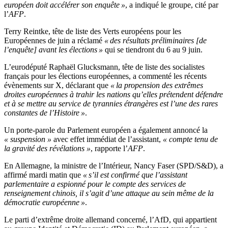
européen doit accélérer son enquête »
, a indiqué le groupe, cité par
l’
AFP
.
Terry Reintke, tête de liste des Verts européens pour les
Européennes de juin a réclamé
« des résultats préliminaires [de
l’enquête] avant les élections »
qui se tiendront du 6 au 9 juin.
L’eurodéputé Raphaël Glucksmann, tête de liste des socialistes
français pour les élections européennes, a commenté les récents
évènements sur X, déclarant que
« la propension des extrêmes
droites européennes à trahir les nations qu’elles prétendent défendre
et à se mettre au service de tyrannies étrangères est l’une des rares
constantes de l’Histoire »
.
Un porte-parole du Parlement européen a également annoncé la
« suspension »
avec effet immédiat de l’assistant,
« compte tenu de
la gravité des révélations »
, rapporte l’
AFP
.
En Allemagne, la ministre de l’Intérieur, Nancy Faser (SPD/S&D), a
affirmé mardi matin que
« s’il est confirmé que l’assistant
parlementaire a espionné pour le compte des services de
renseignement chinois, il s’agit d’une attaque au sein même de la
démocratie européenne »
.
Le parti d’extrême droite allemand concerné, l’AfD, qui appartient