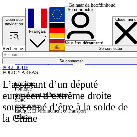
Ga naar de hoofdinhoud
Se connecter
Open sub
Close menu
English
navigation
Français
Deutsch
Vous êtes déconnecté.
Recherche
Se connecter
Español
Lumières éteintes
Se connecter
Rapporteur
Politique
Économie
Newsletters
Evénements
Em
POLITIQUE
POLICY AREAS
L’assistant d’un député
Economie
Politique
européen d’extrême droite
Agriculture et Alimentation
Santé
soupçonné d’être à la solde de
Technologies
Energie, Environnement et Transport
la Chine
Défense