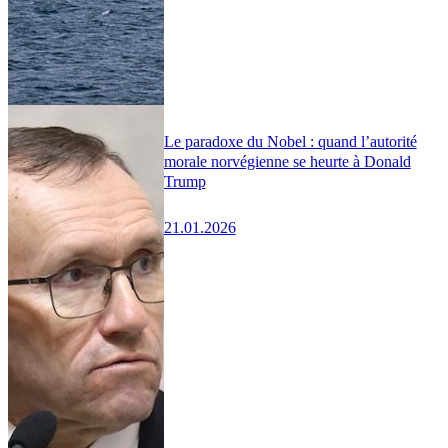
Le paradoxe du Nobel : quand l’autorité
morale norvégienne se heurte à Donald
Trump
21.01.2026