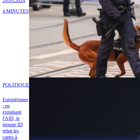
29.05.2024
4 MINUTES
POLITIQUE
Européennes
: en
expulsant
l'AfD, le
groupe ID
rebat les
cartes à