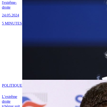
l'extrême-
droite
24.05.2024
5 MINUTES
POLITIQUE
L’extrême
droite
tchèque suit