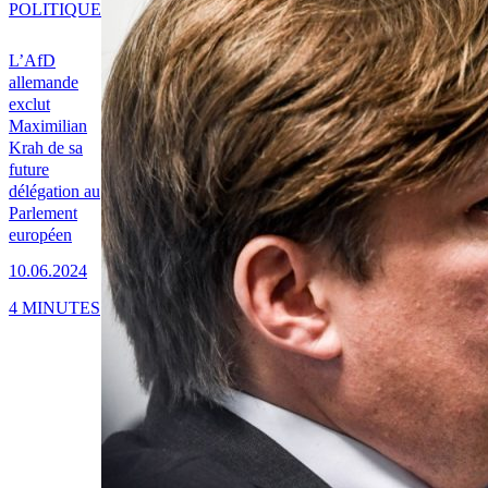
POLITIQUE
L’AfD
allemande
exclut
Maximilian
Krah de sa
future
délégation au
Parlement
européen
10.06.2024
4 MINUTES