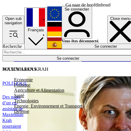
Ga naar de hoofdinhoud
Se connecter
Open sub
Close menu
English
navigation
Français
Deutsch
Vous êtes déconnecté.
Recherche
Se connecter
Español
Lumières éteintes
Se connecter
Rapporteur
Politique
Économie
Newsletters
Evénements
Em
POLICY AREAS
MAXIMILIAN KRAH
Economie
POLITIQUE
Politique
Agriculture et Alimentation
Santé
Des notes
Technologies
d’un ex-
Energie, Environnement et Transport
assistant de
Défense
Maximilian
Krah
pourraient