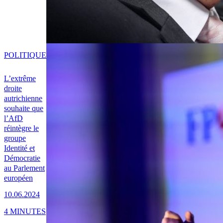
POLITIQUE
L’extrême
droite
autrichienne
souhaite que
l’AfD
réintègre le
groupe
Identité et
Démocratie
au Parlement
européen
10.06.2024
4 MINUTES