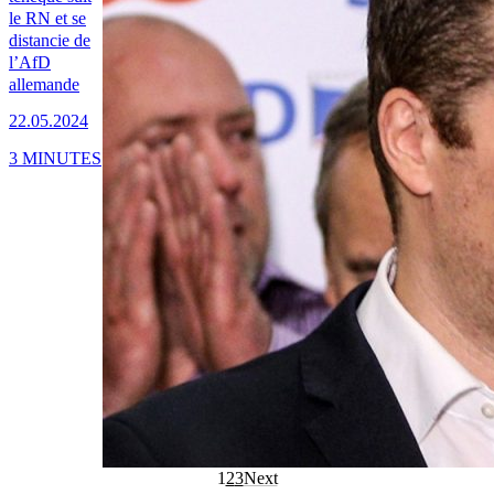
le RN et se
distancie de
l’AfD
allemande
22.05.2024
3 MINUTES
1
2
3
Next