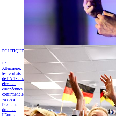
POLITIQUE
En
Allemagne,
les résultats
de l’AfD aux
élections
européennes
confirment le
virage à
l’extrême
droite de
l’Europe