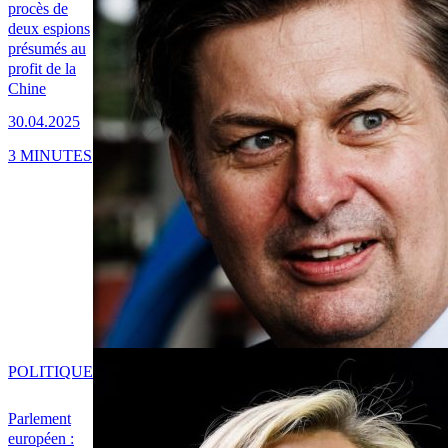
procès de
deux espions
présumés au
profit de la
Chine
30.04.2025
3 MINUTES
POLITIQUE
Parlement
européen :