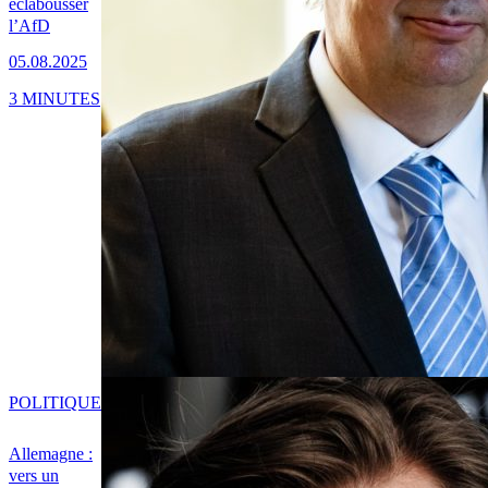
éclabousser
l’AfD
05.08.2025
3 MINUTES
POLITIQUE
Allemagne :
vers un