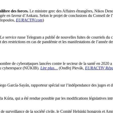
libre des forces.
Le ministre grec des Affaires étrangères, Nikos Dendi
 Égée en faveur d’Ankara. Selon le projet de conclusions du Conseil de 
alopoulos,
EURACTIV.com
)
Le service russe Telegram a publié de nouvelles fuites de courriels du 
des restrictions en cas de pandémie et les manifestations de l’année der
ombre de cyberattaques lancées contre le secteur de la santé en 2020 a
 du cyberespace (NÚKIB).
Lire plus…
(Ondřej Plevák,
EURACTIV Répub
ego García-Sayán, rapporteur spécial sur l’indépendance des juges et de
a Kúria, qui a été rendue possible par les modifications législatives in
 de surveillance de la société civile, le Comité Helsinki hongrois et Am