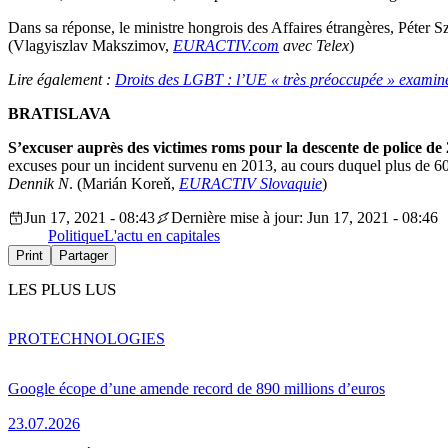
Dans sa réponse, le ministre hongrois des Affaires étrangères, Péter 
(Vlagyiszlav Makszimov,
EURACTIV.com
avec Telex
)
Lire également :
Droits des LGBT : l’UE « très préoccupée » examine
BRATISLAVA
S’excuser auprès des victimes roms pour la descente de police de
excuses pour un incident survenu en 2013, au cours duquel plus de 6
Dennik N
. (Marián Koreň,
EURACTIV Slovaquie
)
Jun 17, 2021 - 08:43
Dernière mise à jour: Jun 17, 2021 - 08:46
Politique
L'actu en capitales
Print
Partager
LES PLUS LUS
PRO
TECHNOLOGIES
Google écope d’une amende record de 890 millions d’euros
23.07.2026