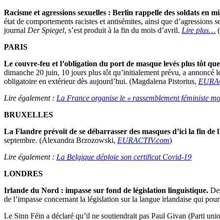
Racisme et agressions sexuelles : Berlin rappelle des soldats en m
état de comportements racistes et antisémites, ainsi que d’agressions 
journal
Der Spiegel
, s’est produit à la fin du mois d’avril.
Lire plus…
PARIS
Le couvre-feu et l’obligation du port de masque levés plus tôt qu
dimanche 20 juin, 10 jours plus tôt qu’initialement prévu, a annoncé le
obligatoire en extérieur dès aujourd’hui. (Magdalena Pistorius,
EURAC
Lire également :
La France organise le « rassemblement féministe mo
BRUXELLES
La Flandre prévoit de se débarrasser des masques d’ici la fin de l’
septembre. (Alexandra Brzozowski,
EURACTIV.com
)
Lire également :
La Belgique déploie son certificat Covid-19
LONDRES
Irlande du Nord : impasse sur fond de législation linguistique.
Des
de l’impasse concernant la législation sur la langue irlandaise qui po
Le Sinn Féin a déclaré qu’il ne soutiendrait pas Paul Givan (Parti un