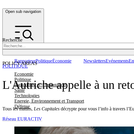
Open sub navigation
Recherche
Rapporteur
Politique
Économie
Newsletters
Evénements
Em
POLICY AREAS
POLITIQUE
Economie
Politique
L'Autriche appelle à un reto
Agriculture et Alimentation
Santé
Technologies
Energie, Environnement et Transport
Défense
Tous les matins,
Les Capitales
décrypte pour vous l’info à travers l’E
Réseau EURACTIV