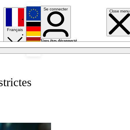
Se connecter
Close menu
English
Français
Deutsch
Vous êtes déconnecté.
Se connecter
Español
Lumières éteintes
trictes