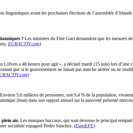
lois linguistiques avant les prochaines élections de l’assemblée d’Irlan
itanniques ?
Les ministres du Fine Gael demandent que les mesures de 
nny,
EURACTIV.com
)
n Löfven a 48 heures pour agir », a déclaré mardi (15 juin) lors d’une 
tant que si le gouvernement ne faisait pas marche arrière ou ne modifiai
URACTIV.com
)
Environ 5,6 millions de personnes, soit 9,4 % de la population, vivaien
atistique (Istat) dans son rapport annuel sur la pauvreté présenté mercred
plein air.
Les masques buccaux, qui sont devenus le principal rempart p
stre socialiste espagnol Pedro Sánchez. (
EuroEFE
)