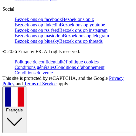
Social
Bezoek ons op facebook
Bezoek ons op x
Bezoek ons op linkedin
Bezoek ons op youtube
Bezoek ons op rss-feed
Bezoek ons op instagram
Bezoek ons op mastodon
Bezoek ons op telegram
Bezoek ons op bluesky
Bezoek ons op threads
©
2026
Euractiv FR. All rights reserved.
Politique de confidentialité
Politique cookies
Conditions générales
Conditions d’abonnement
Conditions de vente
This site is protected by reCAPTCHA, and the Google
Privacy
Policy
and
Terms of Service
apply.
Français