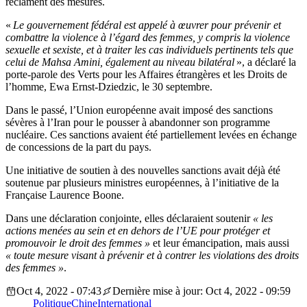
réclament des mesures.
«
Le gouvernement fédéral est appelé à œuvrer pour prévenir et
combattre la violence à l’égard des femmes, y compris la violence
sexuelle et sexiste, et à traiter les cas individuels pertinents tels que
celui de Mahsa Amini, également au niveau bilatéral
», a déclaré la
porte-parole des Verts pour les Affaires étrangères et les Droits de
l’homme, Ewa Ernst-Dziedzic, le 30 septembre.
Dans le passé, l’Union européenne avait imposé des sanctions
sévères à l’Iran pour le pousser à abandonner son programme
nucléaire. Ces sanctions avaient été partiellement levées en échange
de concessions de la part du pays.
Une initiative de soutien à des nouvelles sanctions avait déjà été
soutenue par plusieurs ministres européennes, à l’initiative de la
Française Laurence Boone.
Dans une déclaration conjointe, elles déclaraient soutenir
« les
actions menées au sein et en dehors de l’UE pour protéger et
promouvoir le droit des femmes »
et leur émancipation, mais aussi
« toute mesure visant à prévenir et à contrer les violations des droits
des femmes »
.
Oct 4, 2022 - 07:43
Dernière mise à jour: Oct 4, 2022 - 09:59
Politique
Chine
International