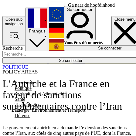
Ga naar de hoofdinhoud
Se connecter
Open sub
Close menu
English
navigation
Français
Deutsch
Vous êtes déconnecté.
Recherche
Se connecter
Español
Lumières éteintes
Se connecter
Rapporteur
Politique
Économie
Newsletters
Evénements
Em
POLITIQUE
POLICY AREAS
L'Autriche et la France en
Economie
Politique
faveur de sanctions
Agriculture et Alimentation
Santé
supplémentaires contre l’Iran
Technologies
Energie, Environnement et Transport
Défense
Le gouvernement autrichien a demandé l’extension des sanctions
contre l’Iran, aux côtés de cinq autres pays de l’UE, dont la France,