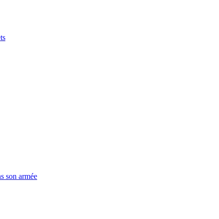
ts
ns son armée