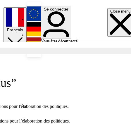
Se connecter
Close menu
English
Français
Deutsch
Vous êtes déconnecté.
Se connecter
Español
Lumières éteintes
nus”
ons pour l'élaboration des politiques.
ions pour l’élaboration des politiques.