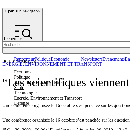
Open sub navigation
Recherche
Rapporteur
Politique
Économie
Newsletters
Evénements
Em
POLICY AREAS
ENERGIE, ENVIRONNEMENT ET TRANSPORT
Economie
Politique
“Les scientifiques viennent
Agriculture et Alimentation
Santé
Technologies
Energie, Environnement et Transport
Défense
Une conférence organisée le 16 octobre s'est penchée sur les questions
Une conférence organisée le 16 octobre s’est penchée sur les questions
Oct 20, 2003 - 00:00
Dernière mise à jour: Jan 29, 2010 - 12:49