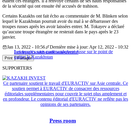
étaient ces étrangers. Il a renvoyé certains de ses hauts responsables
de la sécurité qui ont ensuite été accusés de trahison.
Certains Kazakhs ont fait écho au commentaire de M. Blinken selon
lequel le Kazakhstan pourrait avoir du mal à se débarrasser des
troupes russes après les avoir laissées entrer. M. Tokayev a déclaré
qu’aucune troupe étrangère ne resterait dans le pays après le 23
janvier.
Jan 13, 2022 - 10:56
Dernière mise à jour: Apr 12, 2022 - 10:32
Les troupes sous commandement russe sur le point de
Politique
Kazakhstan
Russie
sécurité
quitter le Kazakhstan
Print
Partager
SUPPORTERS
Ce partenaire soutient le travail d'EURACTIV sur Asie centrale. Ce
soutien permet à EURACTIV de consacrer des ressources
éditoriales supplémentaires pour couvrir le sujet plus amplement et
en profondeur. Le contenu éditorial d'EURACTIV ne reflète pas les
opinions de ses partenaires.
Press room