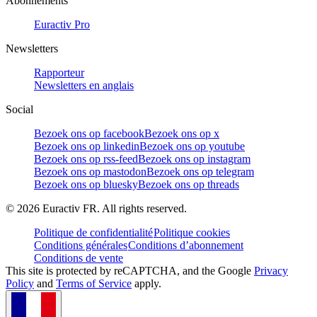
Abonnements
Euractiv Pro
Newsletters
Rapporteur
Newsletters en anglais
Social
Bezoek ons op facebook
Bezoek ons op x
Bezoek ons op linkedin
Bezoek ons op youtube
Bezoek ons op rss-feed
Bezoek ons op instagram
Bezoek ons op mastodon
Bezoek ons op telegram
Bezoek ons op bluesky
Bezoek ons op threads
©
2026
Euractiv FR. All rights reserved.
Politique de confidentialité
Politique cookies
Conditions générales
Conditions d’abonnement
Conditions de vente
This site is protected by reCAPTCHA, and the Google
Privacy
Policy
and
Terms of Service
apply.