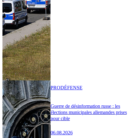
PRO
DÉFENSE
Guerre de désinformation russe : les
élections municipales allemandes prises
pour cible
06.08.2026