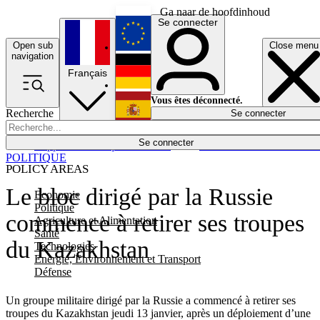
Ga naar de hoofdinhoud
Se connecter
Open sub
Close menu
English
navigation
Français
Deutsch
Vous êtes déconnecté.
Recherche
Se connecter
Español
Lumières éteintes
Se connecter
Rapporteur
Politique
Économie
Newsletters
Evénements
Em
POLITIQUE
POLICY AREAS
Le bloc dirigé par la Russie
Economie
Politique
commence à retirer ses troupes
Agriculture et Alimentation
Santé
du Kazakhstan
Technologies
Energie, Environnement et Transport
Défense
Un groupe militaire dirigé par la Russie a commencé à retirer ses
troupes du Kazakhstan jeudi 13 janvier, après un déploiement d’une