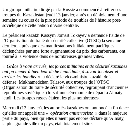
Un groupe militaire dirigé par la Russie a commencé à retirer ses
troupes du Kazakhstan jeudi 13 janvier, après un déploiement d’une
semaine au cours de la pire période de troubles de l’histoire post-
soviétique de cette nation d’Asie centrale.
Le président kazakh Kassym-Jomart Tokayev a demandé l’aide de
l’Organisation du traité de sécurité collective (OTSC) la semaine
dernière, après que des manifestations initialement pacifiques,
déclenchées par une forte augmentation du prix des carburants, ont
tourné à la violence dans de nombreuses grandes villes.
« Grâce à votre arrivée, les forces militaires et de sécurité kazakhes
ont pu mener à bien leur tâche immédiate, à savoir localiser et
arrêter les bandits »
, a déclaré le vice-ministre kazakh de la
défense, Mukhamedzhan Talasov, aux troupes de l’OTSC
(Organisation du traité de sécurité collective, regroupant d’anciennes
républiques soviétiques) lors d’une cérémonie de départ à Almaty
jeudi. Les troupes russes étaient les plus nombreuses.
Mercredi (12 janvier), les autorités kazakhes ont annoncé la fin de ce
qu’elles ont appelé une
« opération antiterroriste »
dans la majeure
partie du pays, bien qu’elles n’aient pas encore déclaré qu’Almaty,
la plus grande ville du pays, était totalement sûre.