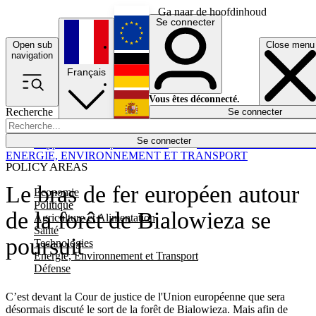
Ga naar de hoofdinhoud
Se connecter
Open sub
Close menu
English
navigation
Français
Deutsch
Vous êtes déconnecté.
Recherche
Se connecter
Español
Lumières éteintes
Se connecter
Rapporteur
Politique
Économie
Newsletters
Evénements
Em
ENERGIE, ENVIRONNEMENT ET TRANSPORT
POLICY AREAS
Le bras de fer européen autour
Economie
Politique
de la forêt de Bialowieza se
Agriculture et Alimentation
Santé
poursuit
Technologies
Energie, Environnement et Transport
Défense
C’est devant la Cour de justice de l'Union européenne que sera
désormais discuté le sort de la forêt de Bialowieza. Mais afin de