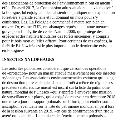
des associations de protection de l’environnement n’ont eu aucun
effet. En avril 2017, la Commission adressait alors un avis motivé à
la Pologne, lui enjoignant de s’abstenir de pratiquer une exploitation
forestière à grande échelle et lui donnant un mois pour s’y
conformer. Las. La Pologne a commencé à mettre son plan en
œuvre. Or, estime l’UE, ces abattages représentent «une menace
grave pour l’intégrité de ce site Natura 2000, qui protège des
espèces et des habitats tributaires des forêts anciennes, y compris
pour le bois mort qu’elles offrent. Pour certaines de ces espèces, la
forêt de Bia?owie?a est le plus important ou le dernier site existant
en Pologne.»
INSECTES XYLOPHAGES
Les autorités polonaises considèrent que ce sont des opérations
de «protection» pour un massif attaqué massivement par des insectes
xylophages. Les associations environnementales estiment qu’il s’agit
de destruction pure et simple, dans une forêt à même de réguler ses
prédateurs naturels. Le massif est inscrit sur la liste du patrimoine
naturel mondial de l’Unesco –qui s’apprête à envoyer une mission
de surveillance sur place-, qui a exigé de recevoir en décembre 2018
une mise à jour du rapport polonais sur la forêt, pour étudier son
inscription éventuelle sur la liste du patrimoine mondial en péril lors
de la session suivante en 2019, «en cas de confirmation d’un risque
avéré ou potentiel». Le ministre de l’environnement polonais –