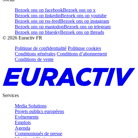
Bezoek ons op facebook
Bezoek ons op x
Bezoek ons op linkedin
Bezoek ons op youtube
Bezoek ons op rss-feed
Bezoek ons op instagram
Bezoek ons op mastodon
Bezoek ons op telegram
Bezoek ons op bluesky
Bezoek ons op threads
©
2026
Euractiv FR
Politique de confidentialité
Politique cookies
Conditions générales
Conditions d’abonnement
Conditions de vente
Services
Media Solutions
Projets publics européens
Evénements
Emplois
Agenda
Communiqués de presse