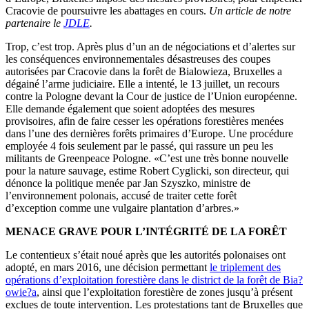
Cracovie de poursuivre les abattages en cours.
Un article de notre
partenaire le
JDLE
.
Trop, c’est trop. Après plus d’un an de négociations et d’alertes sur
les conséquences environnementales désastreuses des coupes
autorisées par Cracovie dans la forêt de Bialowieza, Bruxelles a
dégainé l’arme judiciaire. Elle a intenté, le 13 juillet, un recours
contre la Pologne devant la Cour de justice de l’Union européenne.
Elle demande également que soient adoptées des mesures
provisoires, afin de faire cesser les opérations forestières menées
dans l’une des dernières forêts primaires d’Europe. Une procédure
employée 4 fois seulement par le passé, qui rassure un peu les
militants de Greenpeace Pologne. «C’est une très bonne nouvelle
pour la nature sauvage, estime Robert Cyglicki, son directeur, qui
dénonce la politique menée par Jan Szyszko, ministre de
l’environnement polonais, accusé de traiter cette forêt
d’exception comme une vulgaire plantation d’arbres.»
MENACE GRAVE POUR L’INTÉGRITÉ DE LA FORÊT
Le contentieux s’était noué après que les autorités polonaises ont
adopté, en mars 2016, une décision permettant
le triplement des
opérations d’exploitation forestière dans le district de la forêt de Bia?
owie?a
, ainsi que l’exploitation forestière de zones jusqu’à présent
exclues de toute intervention. Les protestations tant de Bruxelles que