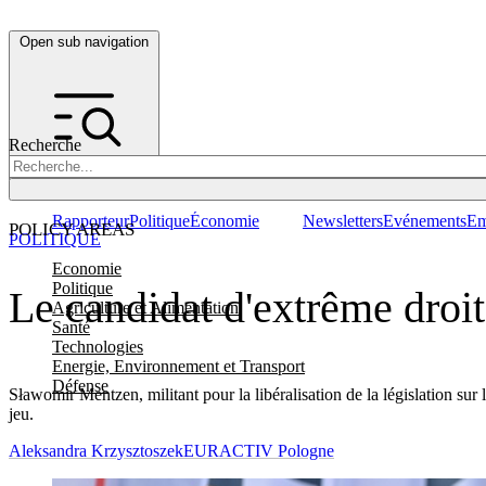
Open sub navigation
Recherche
Rapporteur
Politique
Économie
Newsletters
Evénements
Em
POLICY AREAS
POLITIQUE
Economie
Politique
Le candidat d'extrême droit
Agriculture et Alimentation
Santé
Technologies
Energie, Environnement et Transport
Défense
Sławomir Mentzen, militant pour la libéralisation de la législation sur 
jeu.
Aleksandra Krzysztoszek
EURACTIV Pologne