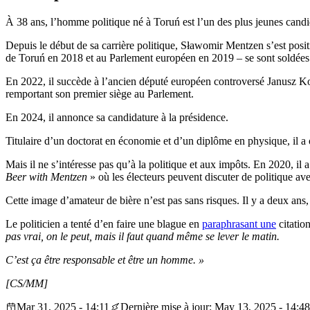
À 38 ans, l’homme politique né à Toruń est l’un des plus jeunes candi
Depuis le début de sa carrière politique, Sławomir Mentzen s’est posi
de Toruń en 2018 et au Parlement européen en 2019 – se sont soldées
En 2022, il succède à l’ancien député européen controversé Janusz Korw
remportant son premier siège au Parlement.
En 2024, il annonce sa candidature à la présidence.
Titulaire d’un doctorat en économie et d’un diplôme en physique, il a o
Mais il ne s’intéresse pas qu’à la politique et aux impôts. En 2020, il 
Beer with Mentzen
» où les électeurs peuvent discuter de politique ave
Cette image d’amateur de bière n’est pas sans risques. Il y a deux an
Le politicien a tenté d’en faire une blague en
paraphrasant une
citation
pas vrai, on le peut, mais il faut quand même se lever le matin.
C’est ça être responsable et être un homme. »
[CS/MM]
Mar 31, 2025 - 14:11
Dernière mise à jour: May 13, 2025 - 14:48