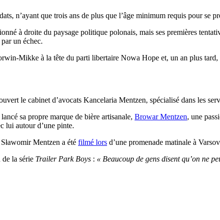
dats, n’ayant que trois ans de plus que l’âge minimum requis pour se pré
tionné à droite du paysage politique polonais, mais ses premières tenta
 par un échec.
in-Mikke à la tête du parti libertaire Nowa Hope et, un an plus tard, i
uvert le cabinet d’avocats Kancelaria Mentzen, spécialisé dans les servi
a lancé sa propre marque de bière artisanale,
Browar Mentzen
, une pass
c lui autour d’une pinte.
s, Sławomir Mentzen a été
filmé lors
d’une promenade matinale à Varsovie,
 de la série
Trailer Park Boys
:
« Beaucoup de gens disent qu’on ne peu