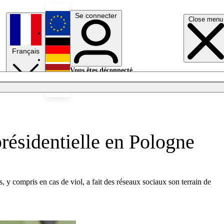
Se connecter
Close menu
English
Français
Deutsch
Vous êtes déconnecté.
Se connecter
Español
Lumières éteintes
présidentielle en Pologne
s, y compris en cas de viol, a fait des réseaux sociaux son terrain de