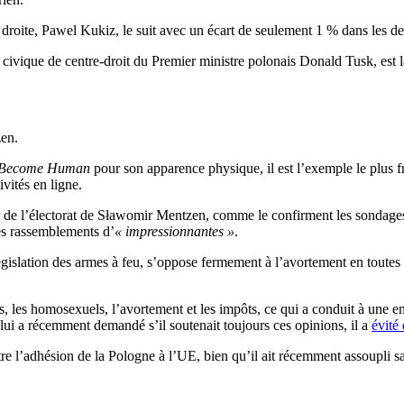
 droite, Pawel Kukiz, le suit avec un écart de seulement 1 % dans les d
civique de centre-droit du Premier ministre polonais Donald Tusk, est l
zen.
t Become Human
pour son apparence physique, il est l’exemple le plus 
vités en ligne.
ur de l’électorat de Sławomir Mentzen, comme le confirment les sondag
ses rassemblements d’
« impressionnantes »
.
gislation des armes à feu, s’oppose fermement à l’avortement en toutes ci
fs, les homosexuels, l’avortement et les impôts, ce qui a conduit à une e
lui a récemment demandé s’il soutenait toujours ces opinions, il a
évité
re l’adhésion de la Pologne à l’UE, bien qu’il ait récemment assoupli sa 