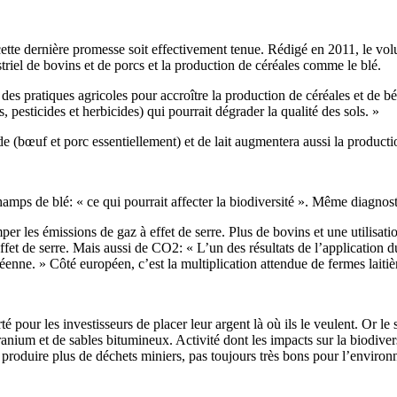
cette dernière promesse soit effectivement tenue. Rédigé en 2011, le vo
triel de bovins et de porcs et la production de céréales comme le blé.
es pratiques agricoles pour accroître la production de céréales et de 
, pesticides et herbicides) qui pourrait dégrader la qualité des sols. »
(bœuf et porc essentiellement) et de lait augmentera aussi la production 
hamps de blé: « ce qui pourrait affecter la biodiversité ». Même diagnos
mper les émissions de gaz à effet de serre. Plus de bovins et une utilisati
fet de serre. Mais aussi de CO2: « L’un des résultats de l’application
enne. » Côté européen, c’est la multiplication attendue de fermes laitièr
té pour les investisseurs de placer leur argent là où ils le veulent. Or l
um et de sables bitumineux. Activité dont les impacts sur la biodiversité
e produire plus de déchets miniers, pas toujours très bons pour l’environ