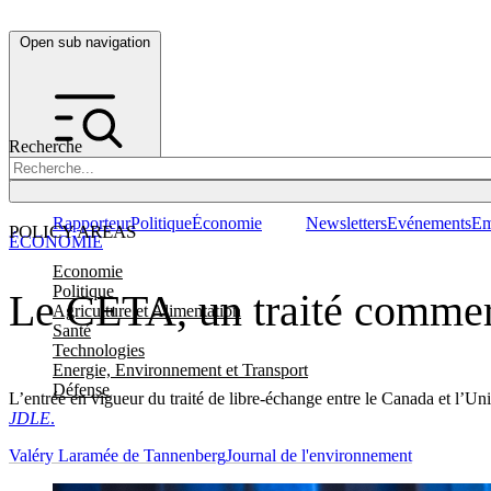
Open sub navigation
Recherche
Rapporteur
Politique
Économie
Newsletters
Evénements
Em
POLICY AREAS
ÉCONOMIE
Economie
Politique
Le CETA, un traité commer
Agriculture et Alimentation
Santé
Technologies
Energie, Environnement et Transport
Défense
L’entrée en vigueur du traité de libre-échange entre le Canada et l’Uni
JDLE
.
Valéry Laramée de Tannenberg
Journal de l'environnement