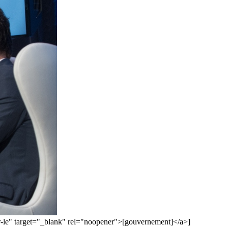
ur-le" target="_blank" rel="noopener">[gouvernement]</a>]