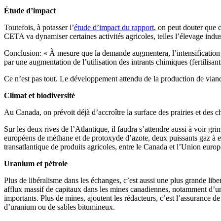
Étude d’impact
Toutefois, à potasser l’
étude d’impact du rapport
, on peut douter que 
CETA va dynamiser certaines activités agricoles, telles l’élevage indus
Conclusion: « À mesure que la demande augmentera, l’intensification d
par une augmentation de l’utilisation des intrants chimiques (fertilisants
Ce n’est pas tout. Le développement attendu de la production de viande 
Climat et biodiversité
Au Canada, on prévoit déjà d’accroître la surface des prairies et des c
Sur les deux rives de l’Atlantique, il faudra s’attendre aussi à voir gri
européens de méthane et de protoxyde d’azote, deux puissants gaz à ef
transatlantique de produits agricoles, entre le Canada et l’Union europé
Uranium et pétrole
Plus de libéralisme dans les échanges, c’est aussi une plus grande liber
afflux massif de capitaux dans les mines canadiennes, notamment d’urani
importants. Plus de mines, ajoutent les rédacteurs, c’est l’assurance d
d’uranium ou de sables bitumineux.