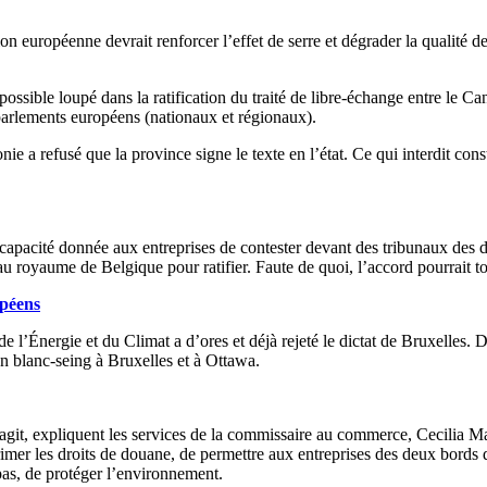
on européenne devrait renforcer l’effet de serre et dégrader la qualité de
ossible loupé dans la ratification du traité de libre-échange entre le Ca
8 parlements européens (nationaux et régionaux).
ie a refusé que la province signe le texte en l’état. Ce qui interdit con
apacité donnée aux entreprises de contester devant des tribunaux des déc
 royaume de Belgique pour ratifier. Faute de quoi, l’accord pourrait to
opéens
e l’Énergie et du Climat a d’ores et déjà rejeté le dictat de Bruxelles. 
n blanc-seing à Bruxelles et à Ottawa.
s’agit, expliquent les services de la commissaire au commerce, Cecilia
imer les droits de douane, de permettre aux entreprises des deux bords 
pas, de protéger l’environnement.