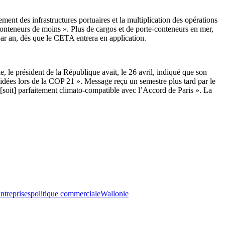
ement des infrastructures portuaires et la multiplication des opérations
 conteneurs de moins ». Plus de cargos et de porte-conteneurs en mer,
par an, dès que le CETA entrera en application.
 le président de la République avait, le 26 avril, indiqué que son
cidées lors de la COP 21 ». Message reçu un semestre plus tard par le
[soit] parfaitement climato-compatible avec l’Accord de Paris ». La
ntreprises
politique commerciale
Wallonie