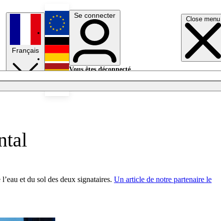
Se connecter
Close menu
English
Français
Deutsch
Vous êtes déconnecté.
Se connecter
Español
Lumières éteintes
ntal
 l’eau et du sol des deux signataires.
Un article de notre partenaire le