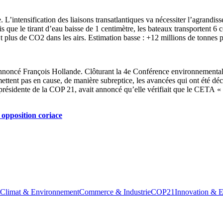
L’intensification des liaisons transatlantiques va nécessiter l’agrandiss
s que le tirant d’eau baisse de 1 centimètre, les bateaux transportent 6
 Et plus de CO2 dans les airs. Estimation basse : +12 millions de tonnes 
annoncé François Hollande. Clôturant la 4e Conférence environnementale,
ettent pas en cause, de manière subreptice, les avancées qui ont été dé
résidente de la COP 21, avait annoncé qu’elle vérifiait que le CETA « 
opposition coriace
Climat & Environnement
Commerce & Industrie
COP21
Innovation & E