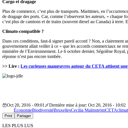
Cargo et dragage
Plus de commerce, c’est plus de transports. Maritimes, en l’occurrence. 
de dragage des ports. Car, comme l’observent les auteurs, « chaque foi
c’est plus de camions et de trains (souvent diesel au Canada) à terre.
Climato-compatible ?
Dans ces conditions, faut-il signer pareil accord ? Non, a clairement 
gouvernement allait veiller à ce « que les accords commerciaux ne rem
ministère de l’Environnement. Le 6 octobre dernier, Ségolène Royal, p
réponse n’est pas encore tombée.
>> Lire :
Les curieuses manœuvres autour du CETA attisent une 
Oct 20, 2016 - 09:01
Dernière mise à jour: Oct 20, 2016 - 10:02
Économie
Biodiversité
Bruxelles
Cecilia Malmström
CETA
climat
Print
Partager
LES PLUS LUS