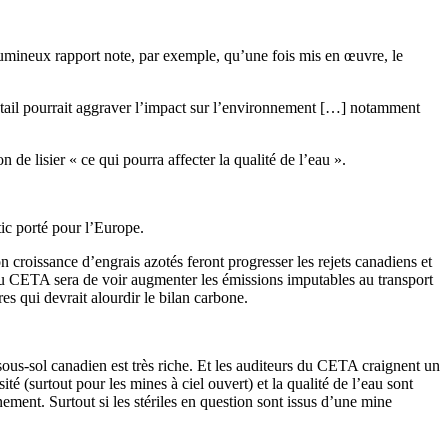
lumineux rapport note, par exemple, qu’une fois mis en œuvre, le
bétail pourrait aggraver l’impact sur l’environnement […] notamment
de lisier « ce qui pourra affecter la qualité de l’eau ».
tic porté pour l’Europe.
on croissance d’engrais azotés feront progresser les rejets canadiens et
 du CETA sera de voir augmenter les émissions imputables au transport
es qui devrait alourdir le bilan carbone.
e sous-sol canadien est très riche. Et les auditeurs du CETA craignent un
 (surtout pour les mines à ciel ouvert) et la qualité de l’eau sont
nement. Surtout si les stériles en question sont issus d’une mine