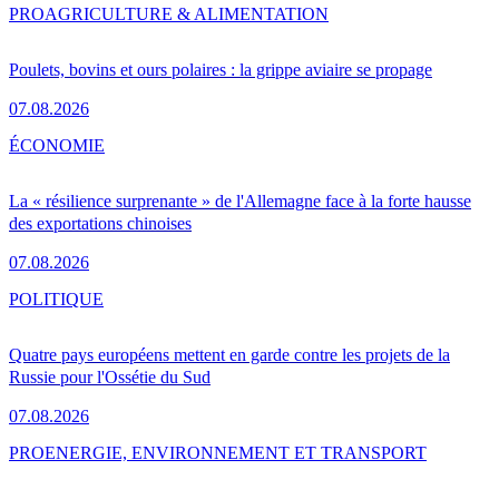
PRO
AGRICULTURE & ALIMENTATION
Poulets, bovins et ours polaires : la grippe aviaire se propage
07.08.2026
ÉCONOMIE
La « résilience surprenante » de l'Allemagne face à la forte hausse
des exportations chinoises
07.08.2026
POLITIQUE
Quatre pays européens mettent en garde contre les projets de la
Russie pour l'Ossétie du Sud
07.08.2026
PRO
ENERGIE, ENVIRONNEMENT ET TRANSPORT