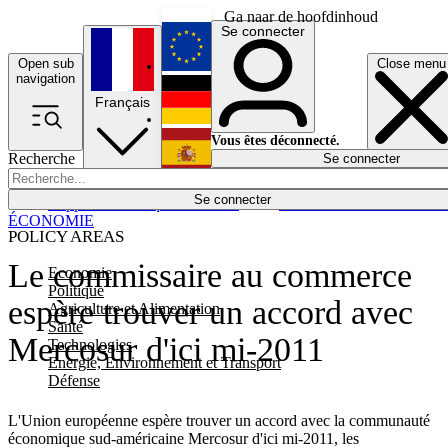
Ga naar de hoofdinhoud
Se connecter
Open sub
Close menu
English
navigation
Français
Deutsch
Vous êtes déconnecté.
Recherche
Se connecter
Español
Lumières éteintes
Se connecter
Rapporteur
Politique
Économie
Newsletters
Evénements
Em
ÉCONOMIE
POLICY AREAS
Le commissaire au commerce
Economie
Politique
espère trouver un accord avec
Agriculture et Alimentation
Santé
Mercosur d'ici mi-2011
Technologies
Energie, Environnement et Transport
Défense
L'Union européenne espère trouver un accord avec la communauté
économique sud-américaine Mercosur d'ici mi-2011, les