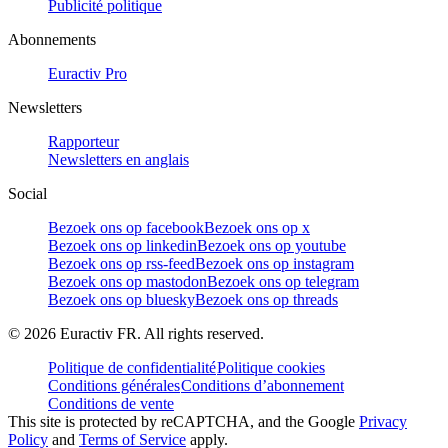
Publicité politique
Abonnements
Euractiv Pro
Newsletters
Rapporteur
Newsletters en anglais
Social
Bezoek ons op facebook
Bezoek ons op x
Bezoek ons op linkedin
Bezoek ons op youtube
Bezoek ons op rss-feed
Bezoek ons op instagram
Bezoek ons op mastodon
Bezoek ons op telegram
Bezoek ons op bluesky
Bezoek ons op threads
©
2026
Euractiv FR. All rights reserved.
Politique de confidentialité
Politique cookies
Conditions générales
Conditions d’abonnement
Conditions de vente
This site is protected by reCAPTCHA, and the Google
Privacy
Policy
and
Terms of Service
apply.