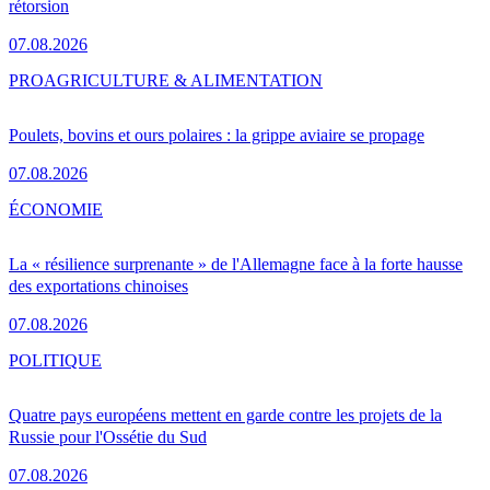
rétorsion
07.08.2026
PRO
AGRICULTURE & ALIMENTATION
Poulets, bovins et ours polaires : la grippe aviaire se propage
07.08.2026
ÉCONOMIE
La « résilience surprenante » de l'Allemagne face à la forte hausse
des exportations chinoises
07.08.2026
POLITIQUE
Quatre pays européens mettent en garde contre les projets de la
Russie pour l'Ossétie du Sud
07.08.2026