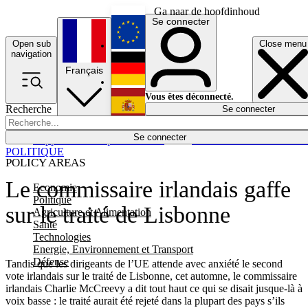
Ga naar de hoofdinhoud
Se connecter
Open sub
Close menu
English
navigation
Français
Deutsch
Vous êtes déconnecté.
Recherche
Se connecter
Español
Lumières éteintes
Se connecter
Rapporteur
Politique
Économie
Newsletters
Evénements
Em
POLITIQUE
POLICY AREAS
Le commissaire irlandais gaffe
Economie
Politique
sur le traité de Lisbonne
Agriculture et Alimentation
Santé
Technologies
Energie, Environnement et Transport
Défense
Tandis que les dirigeants de l’UE attende avec anxiété le second
vote irlandais sur le traité de Lisbonne, cet automne, le commissaire
irlandais Charlie McCreevy a dit tout haut ce qui se disait jusque-là à
voix basse : le traité aurait été rejeté dans la plupart des pays s’ils