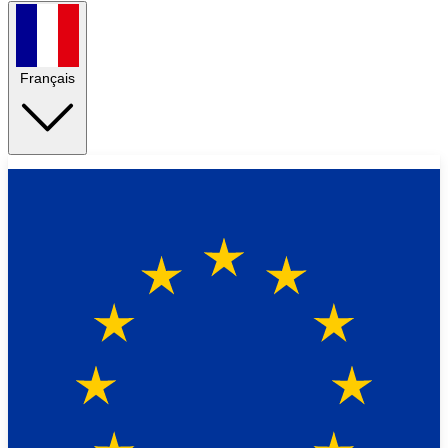
Français