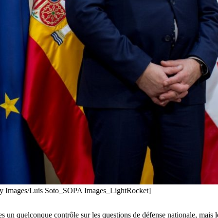
etty Images/Luis Soto_SOPA Images_LightRocket]
un quelconque contrôle sur les questions de défense nationale, mais les 