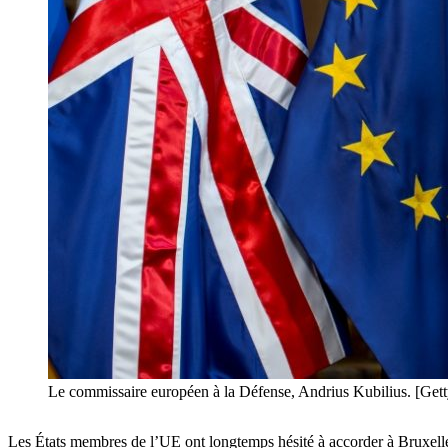
Le commissaire européen à la Défense, Andrius Kubilius. [G
Les États membres de l’UE ont longtemps hésité à accorder à Bruxelles 