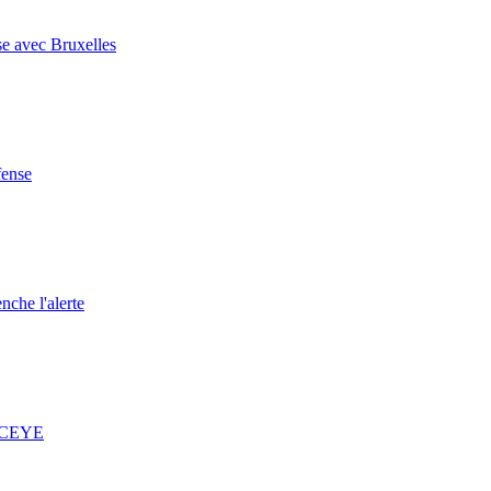
se avec Bruxelles
fense
nche l'alerte
 ICEYE