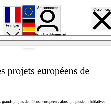
Se connecter
Close menu
English
Français
Deutsch
Vous êtes déconnecté.
Se connecter
Español
Lumières éteintes
s projets européens de
grands projets de défense européens, alors que plusieurs initiatives