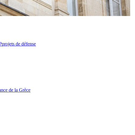
P
projets de défense
tance de la Grèce