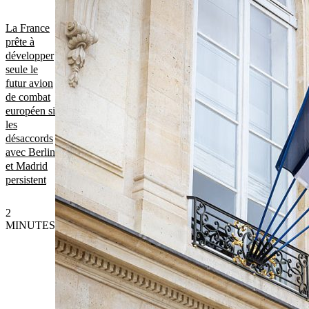
La France
prête à
développer
seule le
futur avion
de combat
européen si
les
désaccords
avec Berlin
et Madrid
persistent
2
MINUTES