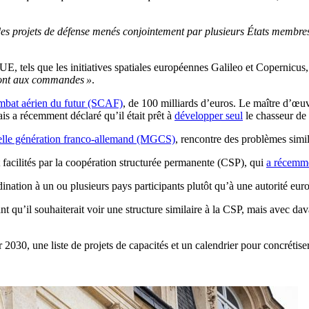
 des projets de défense menés conjointement par plusieurs États membres
UE, tels que les initiatives spatiales européennes Galileo et Copernicus
ront aux commandes »
.
mbat aérien du futur (SCAF)
, de 100 milliards d’euros. Le maître d’œuv
is a récemment déclaré qu’il était prêt à
développer seul
le chasseur de 
elle génération franco-allemand (MGCS)
, rencontre des problèmes simil
acilités par la coopération structurée permanente (CSP), qui
a récemm
dination à un ou plusieurs pays participants plutôt qu’à une autorité eu
 qu’il souhaiterait voir une structure similaire à la CSP, mais avec da
2030, une liste de projets de capacités et un calendrier pour concrétise