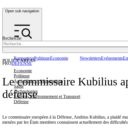
Open sub navigation
Recherche
Rapporteur
Politique
Économie
Newsletters
Evénements
Em
POLICY AREAS
PRO
DÉFENSE
Economie
Politique
Le commissaire Kubilius ap
Agriculture et Alimentation
Santé
défense
Technologies
Energie, Environnement et Transport
Défense
Le commissaire européen à la Défense, Andrius Kubilius, a plaidé mard
menées par les États membres connaissent actuellement des difficultés