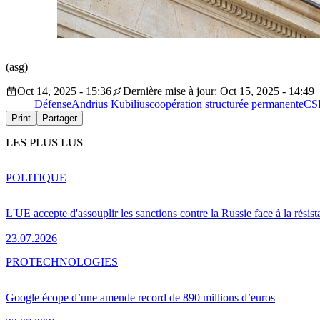
(asg)
Oct 14, 2025 - 15:36
Dernière mise à jour: Oct 15, 2025 - 14:49
Défense
Andrius Kubilius
coopération structurée permanente
CS
Print
Partager
LES PLUS LUS
POLITIQUE
L'UE accepte d'assouplir les sanctions contre la Russie face à la résis
23.07.2026
PRO
TECHNOLOGIES
Google écope d’une amende record de 890 millions d’euros