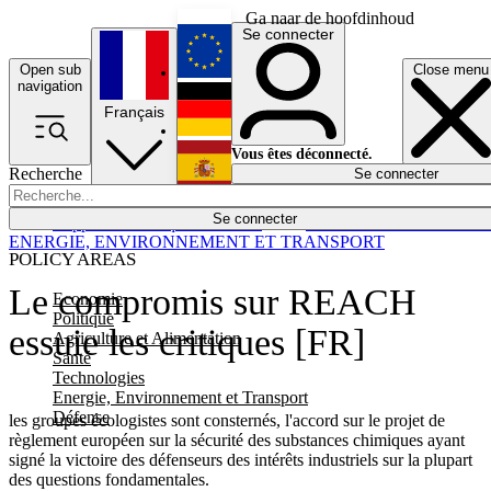
Ga naar de hoofdinhoud
Se connecter
Open sub
Close menu
English
navigation
Français
Deutsch
Vous êtes déconnecté.
Recherche
Se connecter
Español
Lumières éteintes
Se connecter
Rapporteur
Politique
Économie
Newsletters
Evénements
Em
ENERGIE, ENVIRONNEMENT ET TRANSPORT
POLICY AREAS
Le compromis sur REACH
Economie
Politique
essuie les critiques [FR]
Agriculture et Alimentation
Santé
Technologies
Energie, Environnement et Transport
Défense
les groupes écologistes sont consternés, l'accord sur le projet de
règlement européen sur la sécurité des substances chimiques ayant
signé la victoire des défenseurs des intérêts industriels sur la plupart
des questions fondamentales.