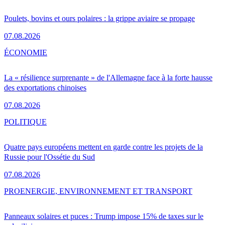
Poulets, bovins et ours polaires : la grippe aviaire se propage
07.08.2026
ÉCONOMIE
La « résilience surprenante » de l'Allemagne face à la forte hausse
des exportations chinoises
07.08.2026
POLITIQUE
Quatre pays européens mettent en garde contre les projets de la
Russie pour l'Ossétie du Sud
07.08.2026
PRO
ENERGIE, ENVIRONNEMENT ET TRANSPORT
Panneaux solaires et puces : Trump impose 15% de taxes sur le