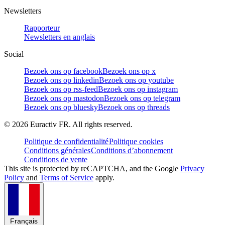
Newsletters
Rapporteur
Newsletters en anglais
Social
Bezoek ons op facebook
Bezoek ons op x
Bezoek ons op linkedin
Bezoek ons op youtube
Bezoek ons op rss-feed
Bezoek ons op instagram
Bezoek ons op mastodon
Bezoek ons op telegram
Bezoek ons op bluesky
Bezoek ons op threads
©
2026
Euractiv FR. All rights reserved.
Politique de confidentialité
Politique cookies
Conditions générales
Conditions d’abonnement
Conditions de vente
This site is protected by reCAPTCHA, and the Google
Privacy
Policy
and
Terms of Service
apply.
Français