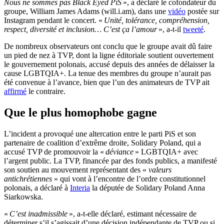
Nous ne sommes pas Black Eyed PiS
», a déclaré le cofondateur du
groupe, William James Adams (will.i.am), dans une
vidéo
postée sur
Instagram pendant le concert. «
Unité, tolérance, compréhension,
respect, diversité et inclusion… C’est ça l’amour
», a-t-il
tweeté
.
De nombreux observateurs ont conclu que le groupe avait dû faire
un pied de nez à TVP, dont la ligne éditoriale soutient ouvertement
le gouvernement polonais, accusé depuis des années de délaisser la
cause LGBTQIA+. La tenue des membres du groupe n’aurait pas
été convenue à l’avance, bien que l’un des animateurs de TVP ait
affirmé
le contraire.
Que le plus homophobe gagne
L’incident a provoqué une altercation entre le parti PiS et son
partenaire de coalition d’extrême droite, Solidary Poland, qui a
accusé TVP de promouvoir la «
déviance
» LGBTQIA+ avec
l’argent public. La TVP, financée par des fonds publics, a manifesté
son soutien au mouvement représentant des «
valeurs
antichrétiennes
» qui vont à l’encontre de l’ordre constitutionnel
polonais, a déclaré à
Interia
la députée de Solidary Poland Anna
Siarkowska.
«
C’est inadmissible
», a-t-elle déclaré, estimant nécessaire de
déterminer s’il s’agissait d’une décision indépendante de TVP ou si