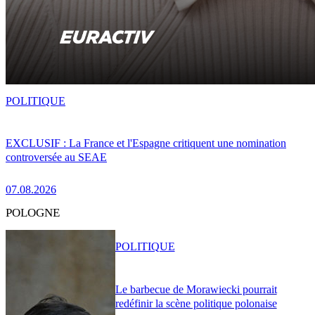
POLITIQUE
EXCLUSIF : La France et l'Espagne critiquent une nomination
controversée au SEAE
07.08.2026
POLOGNE
POLITIQUE
Le barbecue de Morawiecki pourrait
redéfinir la scène politique polonaise