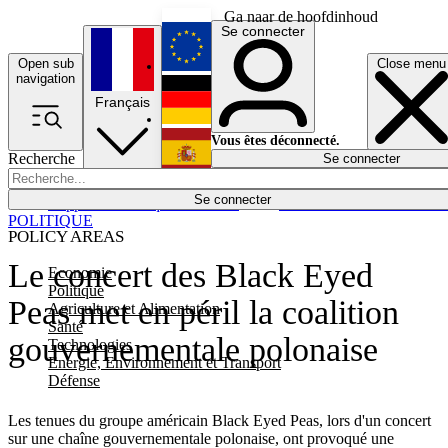
Ga naar de hoofdinhoud
Se connecter
Open sub
Close menu
English
navigation
Français
Deutsch
Vous êtes déconnecté.
Recherche
Se connecter
Español
Lumières éteintes
Se connecter
Rapporteur
Politique
Économie
Newsletters
Evénements
Em
POLITIQUE
POLICY AREAS
Le concert des Black Eyed
Economie
Politique
Peas met en péril la coalition
Agriculture et Alimentation
Santé
gouvernementale polonaise
Technologies
Energie, Environnement et Transport
Défense
Les tenues du groupe américain Black Eyed Peas, lors d'un concert
sur une chaîne gouvernementale polonaise, ont provoqué une