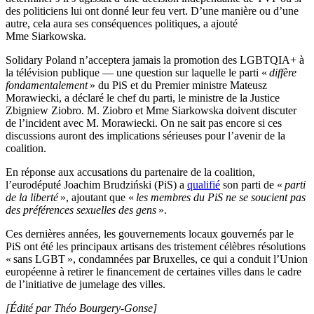
des politiciens lui ont donné leur feu vert. D’une manière ou d’une
autre, cela aura ses conséquences politiques, a ajouté
Mme Siarkowska.
Solidary Poland n’acceptera jamais la promotion des LGBTQIA+ à
la télévision publique — une question sur laquelle le parti «
diffère
fondamentalement
» du PiS et du Premier ministre Mateusz
Morawiecki, a déclaré le chef du parti, le ministre de la Justice
Zbigniew Ziobro. M. Ziobro et Mme Siarkowska doivent discuter
de l’incident avec M. Morawiecki. On ne sait pas encore si ces
discussions auront des implications sérieuses pour l’avenir de la
coalition.
En réponse aux accusations du partenaire de la coalition,
l’eurodéputé Joachim Brudziński (PiS) a
qualifié
son parti de «
parti
de la liberté
», ajoutant que «
les membres du PiS ne se soucient pas
des préférences sexuelles des gens
».
Ces dernières années, les gouvernements locaux gouvernés par le
PiS ont été les principaux artisans des tristement célèbres résolutions
« sans LGBT », condamnées par Bruxelles, ce qui a conduit l’Union
européenne à retirer le financement de certaines villes dans le cadre
de l’initiative de jumelage des villes.
[Édité par Théo Bourgery-Gonse]