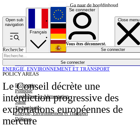
Ga naar de hoofdinhoud
Se connecter
Open sub
Close menu
English
navigation
Français
Deutsch
Vous êtes déconnecté.
Recherche
Se connecter
Español
Lumières éteintes
Se connecter
Rapporteur
Politique
Économie
Newsletters
Evénements
Em
ENERGIE, ENVIRONNEMENT ET TRANSPORT
POLICY AREAS
Le Conseil décrète une
Economie
Politique
interdiction progressive des
Agriculture et Alimentation
Santé
exportations européennes de
Technologies
Energie, Environnement et Transport
mercure
Défense