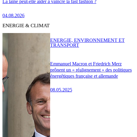
La laine peut-elle aider à vaincre la fast fashion ?
04.08.2026
ENERGIE & CLIMAT
ENERGIE, ENVIRONNEMENT ET
TRANSPORT
Emmanuel Macron et Friedrich Merz
prônent un « réalignement » des politiques
énergétiques française et allemande
08.05.2025