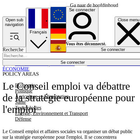
Ga naar de hoofdinhoud
Se connecter
Open sub
Close menu
English
navigation
Français
Deutsch
Vous êtes déconnecté.
Recherche
Se connecter
Español
Lumières éteintes
Se connecter
Rapporteur
Politique
Économie
Newsletters
Evénements
Em
ÉCONOMIE
POLICY AREAS
Le Conseil emploi va débattre
Economie
Politique
de la stratégie européenne pour
Agriculture et Alimentation
Santé
l'emploi
Technologies
Energie, Environnement et Transport
Défense
Le Conseil emploi et affaires sociales va organiser un débat public
sur la stratégie européenne pour l'emploi. Il se concentrera