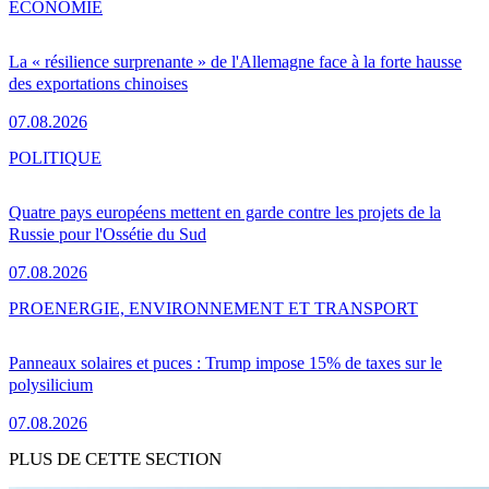
ÉCONOMIE
La « résilience surprenante » de l'Allemagne face à la forte hausse
des exportations chinoises
07.08.2026
POLITIQUE
Quatre pays européens mettent en garde contre les projets de la
Russie pour l'Ossétie du Sud
07.08.2026
PRO
ENERGIE, ENVIRONNEMENT ET TRANSPORT
Panneaux solaires et puces : Trump impose 15% de taxes sur le
polysilicium
07.08.2026
PLUS DE CETTE SECTION