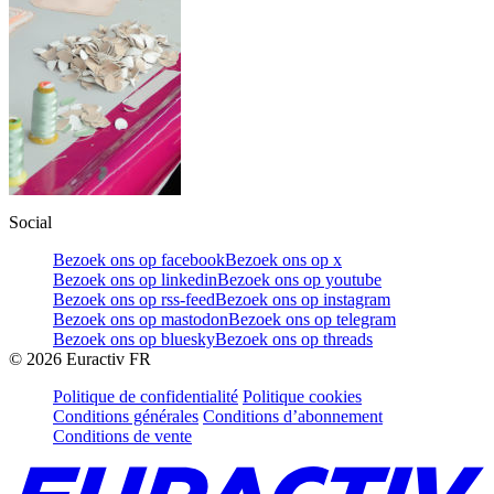
Social
Bezoek ons op facebook
Bezoek ons op x
Bezoek ons op linkedin
Bezoek ons op youtube
Bezoek ons op rss-feed
Bezoek ons op instagram
Bezoek ons op mastodon
Bezoek ons op telegram
Bezoek ons op bluesky
Bezoek ons op threads
©
2026
Euractiv FR
Politique de confidentialité
Politique cookies
Conditions générales
Conditions d’abonnement
Conditions de vente