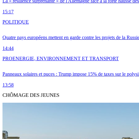
La « résilience surprenante » de l'Allemagne face à la forte hausse de
15:17
POLITIQUE
Quatre pays européens mettent en garde contre les projets de la Russi
14:44
PRO
ENERGIE, ENVIRONNEMENT ET TRANSPORT
Panneaux solaires et puces : Trump impose 15% de taxes sur le polysi
13:58
CHÔMAGE DES JEUNES