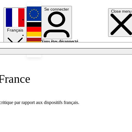
Se connecter
Close menu
English
Français
Deutsch
Vous êtes déconnecté.
Se connecter
Español
Lumières éteintes
 France
itique par rapport aux dispositifs français.