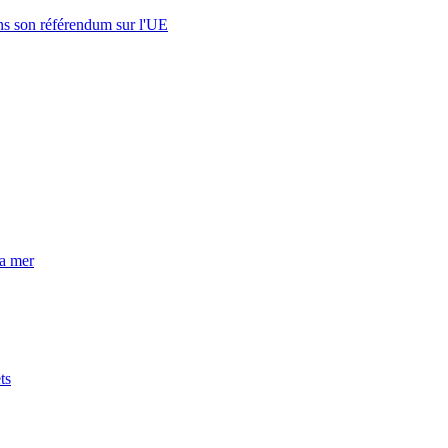
s son référendum sur l'UE
la mer
ts