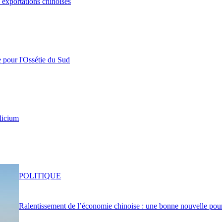
s exportations chinoises
e pour l'Ossétie du Sud
licium
POLITIQUE
Ralentissement de l’économie chinoise : une bonne nouvelle pou