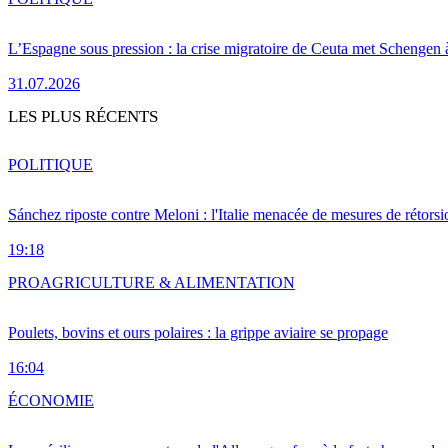
L’Espagne sous pression : la crise migratoire de Ceuta met Schengen 
31.07.2026
LES PLUS RÉCENTS
POLITIQUE
Sánchez riposte contre Meloni : l'Italie menacée de mesures de rétorsi
19:18
PRO
AGRICULTURE & ALIMENTATION
Poulets, bovins et ours polaires : la grippe aviaire se propage
16:04
ÉCONOMIE