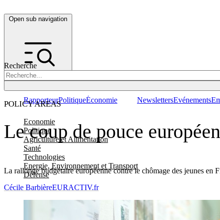
Open sub navigation
Recherche
Rapporteur
Politique
Économie
Newsletters
Evénements
Em
POLICY AREAS
Economie
Le coup de pouce européen 
Politique
Agriculture et Alimentation
Santé
Technologies
Energie, Environnement et Transport
La rallonge budgétaire européenne contre le chômage des jeunes en Fran
Défense
Cécile Barbière
EURACTIV.fr