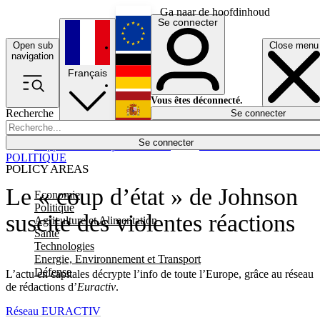
Ga naar de hoofdinhoud
Se connecter
Open sub
Close menu
English
navigation
Français
Deutsch
Vous êtes déconnecté.
Recherche
Se connecter
Español
Lumières éteintes
Se connecter
Rapporteur
Politique
Économie
Newsletters
Evénements
Em
POLITIQUE
POLICY AREAS
Le « coup d’état » de Johnson
Economie
Politique
suscite des violentes réactions
Agriculture et Alimentation
Santé
Technologies
Energie, Environnement et Transport
Défense
L’actu en capitales décrypte l’info de toute l’Europe, grâce au réseau
de rédactions d’
Euractiv
.
Réseau EURACTIV