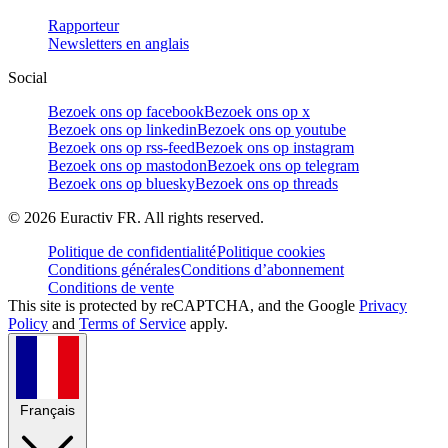
Rapporteur
Newsletters en anglais
Social
Bezoek ons op facebook
Bezoek ons op x
Bezoek ons op linkedin
Bezoek ons op youtube
Bezoek ons op rss-feed
Bezoek ons op instagram
Bezoek ons op mastodon
Bezoek ons op telegram
Bezoek ons op bluesky
Bezoek ons op threads
©
2026
Euractiv FR. All rights reserved.
Politique de confidentialité
Politique cookies
Conditions générales
Conditions d’abonnement
Conditions de vente
This site is protected by reCAPTCHA, and the Google
Privacy
Policy
and
Terms of Service
apply.
Français