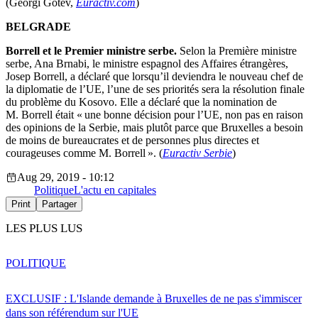
(Georgi Gotev,
Euractiv.com
)
BELGRADE
Borrell et le Premier ministre serbe.
Selon la Première ministre
serbe, Ana Brnabi, le ministre espagnol des Affaires étrangères,
Josep Borrell, a déclaré que lorsqu’il deviendra le nouveau chef de
la diplomatie de l’UE, l’une de ses priorités sera la résolution finale
du problème du Kosovo. Elle a déclaré que la nomination de
M. Borrell était « une bonne décision pour l’UE, non pas en raison
des opinions de la Serbie, mais plutôt parce que Bruxelles a besoin
de moins de bureaucrates et de personnes plus directes et
courageuses comme M. Borrell ». (
Euractiv Serbie
)
Aug 29, 2019 - 10:12
Politique
L'actu en capitales
Print
Partager
LES PLUS LUS
POLITIQUE
EXCLUSIF : L'Islande demande à Bruxelles de ne pas s'immiscer
dans son référendum sur l'UE