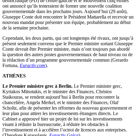
démocratique (PD) de centre-gauche et le Mouvement cinq étoiles
ont annoncé qu’ils tenteraient de former une nouvelle coalition
gouvernementale dans les prochains jours. Aujourd’hui (29 août),
Giuseppe Conte doit rencontrer le Président Mattarella et recevoir un
nouveau mandat pour présenter son équipe, probablement au début
de la semaine prochaine.
Cependant, les deux partis, qui ont longtemps été rivaux, ont jusqu’à
présent seulement convenu que le Premier ministre sortant Giuseppe
Conte devrait être Premier ministre, mais n’ont toujours pas abordé
la question des autres postes gouvernementaux de haut niveau ou de
la rédaction d’un programme gouvernementale commun (Gerardo
Fortuna,
Euractiv.com
).
ATHÈNES
Le Premier ministre grec à Berlin.
Le Premier ministre grec,
Kyriakos Mitsotakis, et le ministre des Finances, Christos
Staikouras, se rendent aujourd’hui à Berlin pour rencontrer la
chancelière, Angela Merkel, et le ministre des Finances, Olaf
Scholtz, afin de présenter les réformes du nouveau gouvernement et
leur plan pour attirer les investissements étrangers directs. Le
Cabinet a approuvé hier un projet de loi sur les investissements
visant à réduire la bureaucratie, à réduire les obstacles à
l’investissement et à accélérer l’octroi de licences aux entreprises.
(Theodore Karaoulanis,
Euractiv Grèce
)