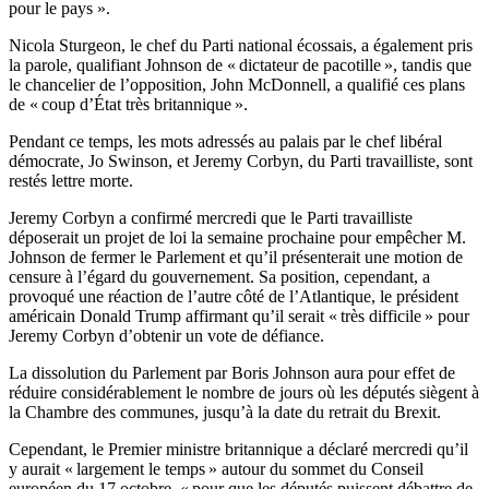
pour le pays ».
Nicola Sturgeon, le chef du Parti national écossais, a également pris
la parole, qualifiant Johnson de « dictateur de pacotille », tandis que
le chancelier de l’opposition, John McDonnell, a qualifié ces plans
de « coup d’État très britannique ».
Pendant ce temps, les mots adressés au palais par le chef libéral
démocrate, Jo Swinson, et Jeremy Corbyn, du Parti travailliste, sont
restés lettre morte.
Jeremy Corbyn a confirmé mercredi que le Parti travailliste
déposerait un projet de loi la semaine prochaine pour empêcher M.
Johnson de fermer le Parlement et qu’il présenterait une motion de
censure à l’égard du gouvernement. Sa position, cependant, a
provoqué une réaction de l’autre côté de l’Atlantique, le président
américain Donald Trump affirmant qu’il serait « très difficile » pour
Jeremy Corbyn d’obtenir un vote de défiance.
La dissolution du Parlement par Boris Johnson aura pour effet de
réduire considérablement le nombre de jours où les députés siègent à
la Chambre des communes, jusqu’à la date du retrait du Brexit.
Cependant, le Premier ministre britannique a déclaré mercredi qu’il
y aurait « largement le temps » autour du sommet du Conseil
européen du 17 octobre, « pour que les députés puissent débattre de