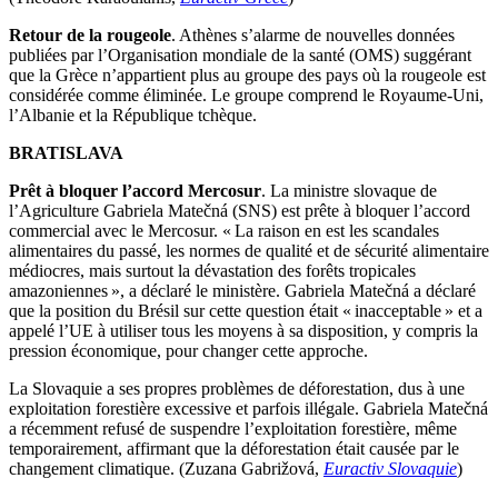
Retour de la rougeole
. Athènes s’alarme de nouvelles données
publiées par l’Organisation mondiale de la santé (OMS) suggérant
que la Grèce n’appartient plus au groupe des pays où la rougeole est
considérée comme éliminée. Le groupe comprend le Royaume-Uni,
l’Albanie et la République tchèque.
BRATISLAVA
Prêt à bloquer l’accord Mercosur
. La ministre slovaque de
l’Agriculture Gabriela Matečná (SNS) est prête à bloquer l’accord
commercial avec le Mercosur. « La raison en est les scandales
alimentaires du passé, les normes de qualité et de sécurité alimentaire
médiocres, mais surtout la dévastation des forêts tropicales
amazoniennes », a déclaré le ministère. Gabriela Matečná a déclaré
que la position du Brésil sur cette question était « inacceptable » et a
appelé l’UE à utiliser tous les moyens à sa disposition, y compris la
pression économique, pour changer cette approche.
La Slovaquie a ses propres problèmes de déforestation, dus à une
exploitation forestière excessive et parfois illégale. Gabriela Matečná
a récemment refusé de suspendre l’exploitation forestière, même
temporairement, affirmant que la déforestation était causée par le
changement climatique. (Zuzana Gabrižová,
Euractiv Slovaquie
)