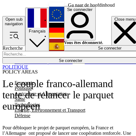
Ga naar de hoofdinhoud
Se connecter
Open sub
Close menu
English
navigation
Français
Deutsch
Vous êtes déconnecté.
Recherche
Se connecter
Español
Lumières éteintes
Se connecter
Rapporteur
Politique
Économie
Newsletters
Evénements
Em
POLITIQUE
POLICY AREAS
Le couple franco-allemand
Economie
Politique
tente de relancer le parquet
Agriculture et Alimentation
Santé
européen
Technologies
Energie, Environnement et Transport
Défense
Pour débloquer le projet de parquet européen, la France et
l’Allemagne ont proposé de lancer une coopération renforcée. Une