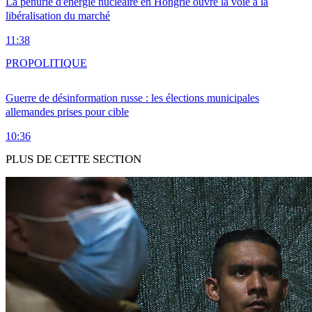
La pénurie d'énergie nucléaire en Hongrie ouvre la voie à la
libéralisation du marché
11:38
PRO
POLITIQUE
Guerre de désinformation russe : les élections municipales
allemandes prises pour cible
10:36
PLUS DE CETTE SECTION