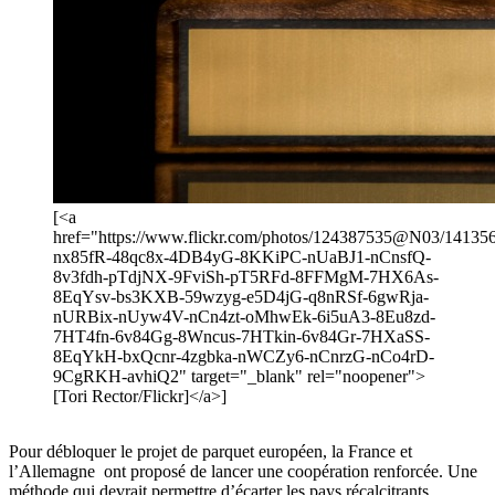
[<a
href="https://www.flickr.com/photos/124387535@N03/1413568
nx85fR-48qc8x-4DB4yG-8KKiPC-nUaBJ1-nCnsfQ-
8v3fdh-pTdjNX-9FviSh-pT5RFd-8FFMgM-7HX6As-
8EqYsv-bs3KXB-59wzyg-e5D4jG-q8nRSf-6gwRja-
nURBix-nUyw4V-nCn4zt-oMhwEk-6i5uA3-8Eu8zd-
7HT4fn-6v84Gg-8Wncus-7HTkin-6v84Gr-7HXaSS-
8EqYkH-bxQcnr-4zgbka-nWCZy6-nCnrzG-nCo4rD-
9CgRKH-avhiQ2" target="_blank" rel="noopener">
[Tori Rector/Flickr]</a>]
Pour débloquer le projet de parquet européen, la France et
l’Allemagne ont proposé de lancer une coopération renforcée. Une
méthode qui devrait permettre d’écarter les pays récalcitrants.