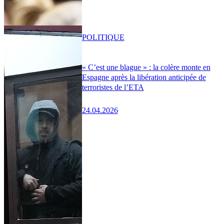
POLITIQUE
« C’est une blague » : la colère monte en
Espagne après la libération anticipée de
terroristes de l’ETA
24.04.2026