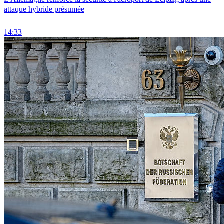
attaque hybride présumée
14:33