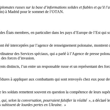
plomates russes sur la base d’informations solides et fiables et qu’il l
uin) à Madrid pour le sommet de l’OTAN.
des États membres, en particulier dans les pays d’Europe de l’Est qui so
 ont été interceptées par l’agence de renseignement polonaise, montrent
rdinateur des Services spéciaux, qui a parlé à l’Agence de presse polona
s des forces d’invasion.
distincts, l’un entre un responsable russe et un représentant des forces d
cédures à appliquer aux combattants qui sont renvoyés chez eux pour des
ue les soldats remettent souvent en question la compétence de leurs supér
qui, selon la conversation, pourraient falsifier la réalité »
, a déclaré l
s subissent de lourdes pertes en Ukraine. »