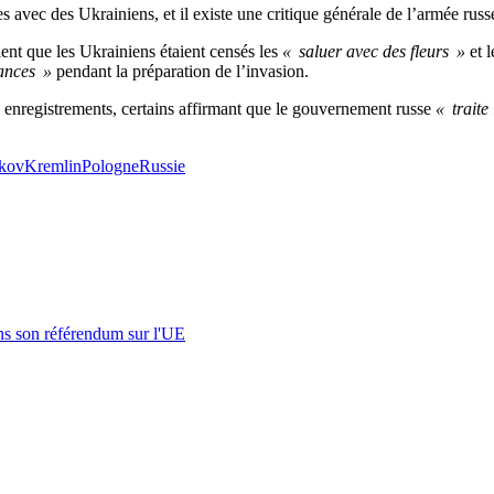
es avec des Ukrainiens, et il existe une critique générale de l’armée russ
ient que les Ukrainiens étaient censés les
« saluer avec des fleurs »
et 
ances »
pendant la préparation de l’invasion.
 enregistrements, certains affirmant que le gouvernement russe
« traite
tkov
Kremlin
Pologne
Russie
s son référendum sur l'UE