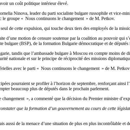
oir un coût politique intérieur élevé.
ornelia Ninova, leader du parti socialiste bulgare russophile et vice-m
ec le groupe « Nous continuons le changement » de M. Petkov.
eul de cette expulsion, qui touche deux tiers des employés de la missi
uite d’une motion de censure soutenue par la coalition au pouvoir qui s
ste bulgare (BSP), de la formation Bulgarie démocratique et de députés
arie, tandis que l’ambassade bulgare à Moscou en compte moins de dix.
rité nationale et sur le principe de réciprocité des missions diplomatiqu
ielles avec le parti « Nous continuons le changement » de M. Petkov da
cipées pourraient se profiler à l’horizon de septembre, renforçant ainsi l’
ompter beaucoup plus de députés dans le prochain parlement.
 changement », a commenté que la décision du Premier ministre d’expu
nstater que la formation d’un gouvernement au cours de cette législatu
s aussi de la menace d’une situation de plus en plus incontrôlable et d