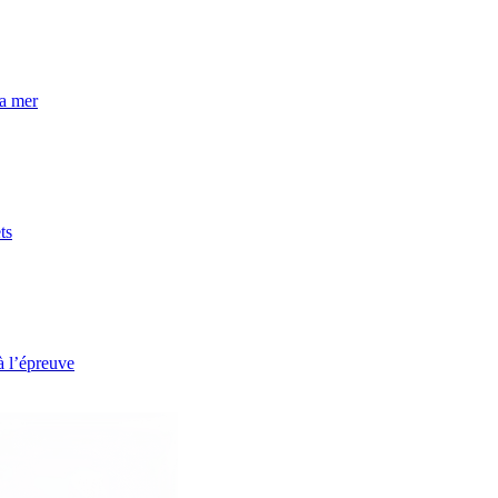
la mer
ts
à l’épreuve