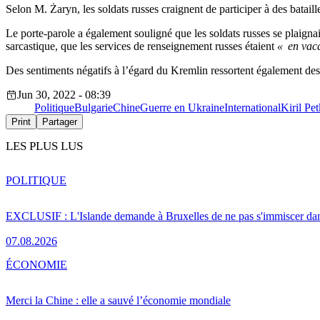
Selon M. Żaryn, les soldats russes craignent de participer à des bataill
Le porte-parole a également souligné que les soldats russes se plaigna
sarcastique, que les services de renseignement russes étaient
« en vac
Des sentiments négatifs à l’égard du Kremlin ressortent également des
Jun 30, 2022 - 08:39
Politique
Bulgarie
Chine
Guerre en Ukraine
International
Kiril Pe
Print
Partager
LES PLUS LUS
POLITIQUE
EXCLUSIF : L'Islande demande à Bruxelles de ne pas s'immiscer dan
07.08.2026
ÉCONOMIE
Merci la Chine : elle a sauvé l’économie mondiale