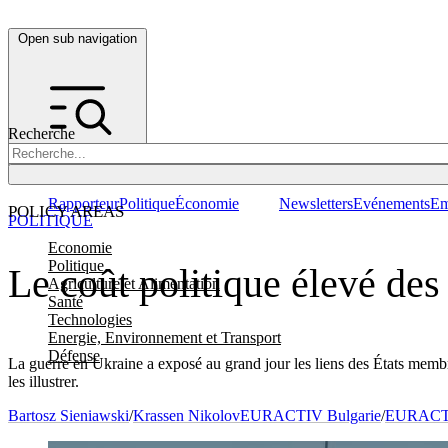
Open sub navigation
Recherche
Rapporteur
Politique
Économie
Newsletters
Evénements
Em
POLICY AREAS
POLITIQUE
Economie
Politique
Le coût politique élevé de
Agriculture et Alimentation
Santé
Technologies
Energie, Environnement et Transport
Défense
La guerre en Ukraine a exposé au grand jour les liens des États memb
les illustrer.
Bartosz Sieniawski
/
Krassen Nikolov
EURACTIV Bulgarie
/
EURACTI