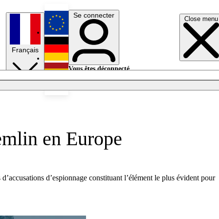
Se connecter
Close menu
English
Français
Deutsch
Vous êtes déconnecté.
Se connecter
Español
Lumières éteintes
remlin en Europe
d’accusations d’espionnage constituant l’élément le plus évident pour