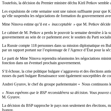
Toutefois, la décision du Premier ministre déchu Kiril Petkov semble av
Les expulsions de cette semaine sont une raison suffisante pour que K
qu’elle suspendra les négociations de formation du gouvernement av
Mme Ninova estime qu’il est
« inacceptable »
que M. Petkov décide s
Le cabinet de M. Petkov a perdu le pouvoir la semaine dernière à la s
gouvernement au sein de ce parlement avec le soutien du Parti sociali
La Russie compte 118 personnes dans sa mission diplomatique en Bulg
par un rapport portant sur l’espionnage de l’Agence d’État pour la sécu
Le parti de Mme Ninova reprendra néanmoins les négociations ministér
fonction dans un éventuel prochain gouvernement.
S’il échoue, la crise politique bulgare s’aggravera et des élections anti
russes du parti bulgare Renaissance sont également susceptibles de c
Andrei Gyurov, le chef du groupe parlementaire « Nous continuons le
« Nous espérons que le BSP reconsidérera sa décision. Vous pouvez co
M. Gyurov.
La décision du BSP rapproche le pays non seulement des élections, mai
Ivanov.