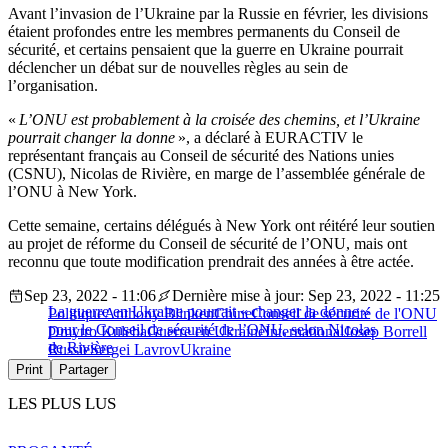
Avant l’invasion de l’Ukraine par la Russie en février, les divisions
étaient profondes entre les membres permanents du Conseil de
sécurité, et certains pensaient que la guerre en Ukraine pourrait
déclencher un débat sur de nouvelles règles au sein de
l’organisation.
«
L’ONU est probablement à la croisée des chemins, et l’Ukraine
pourrait changer la donne
», a déclaré à EURACTIV le
représentant français au Conseil de sécurité des Nations unies
(CSNU), Nicolas de Rivière, en marge de l’assemblée générale de
l’ONU à New York.
Cette semaine, certains délégués à New York ont réitéré leur soutien
au projet de réforme du Conseil de sécurité de l’ONU, mais ont
reconnu que toute modification prendrait des années à être actée.
Sep 23, 2022 - 11:06
Dernière mise à jour: Sep 23, 2022 - 11:25
La guerre en Ukraine pourrait « changer la donne »
Politique
Anthony Blinken
Chine
Conseil de sécurité de l'ONU
pour le Conseil de sécurité de l’ONU, selon Nicolas
Dmytro Kuleba
Guerre en Ukraine
International
Josep Borrell
de Rivière
Russie
Sergei Lavrov
Ukraine
Print
Partager
LES PLUS LUS