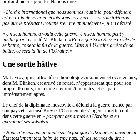
profond mépris pour les Nations unies.
«
L’ordre international que nous sommes réunis ici pour défendre
est en train de voler en éclats sous nos yeux — nous ne tolérerons
pas que le président Poutine s’en tire impunément
», a-t-il déclaré.
«
Un seul homme a voulu cette guerre. Un seul homme peut y
mettre fin
», a ajouté M. Blinken. «
Parce que Si la Russie arrête de
se battre, ce sera la fin de la guerre. Mais si l’Ukraine arrête de se
battre, ce sera la fin de l’Ukraine.
»
Une sortie hâtive
M. Lavrov, qui a affronté ses homologues ukrainiens et occidentaux,
dont M. Blinken, est arrivé en retard, n’apparaissant que pour son
propre discours, qui a duré environ 20 minutes, et est parti
immédiatement après.
Le chef de la diplomatie moscovite a défendu la guerre menée par
son pays et a accusé Kiev et l’Occident de s’ingérer directement
dans cette guerre en «
pompant des armes en Ukraine et en
entraînant ses soldats
».
«
Nous n’avons aucun doute sur le fait que l’Ukraine est devenue un
État totalement totalitaire de type nazi, où les normes du droit