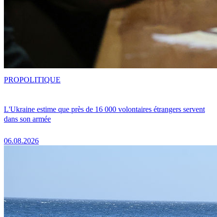
PRO
POLITIQUE
L'Ukraine estime que près de 16 000 volontaires étrangers servent
dans son armée
06.08.2026