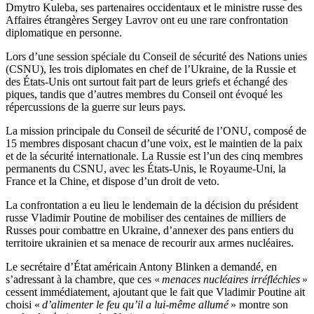
Dmytro Kuleba, ses partenaires occidentaux et le ministre russe des
Affaires étrangères Sergey Lavrov ont eu une rare confrontation
diplomatique en personne.
Lors d’une session spéciale du Conseil de sécurité des Nations unies
(CSNU), les trois diplomates en chef de l’Ukraine, de la Russie et
des États-Unis ont surtout fait part de leurs griefs et échangé des
piques, tandis que d’autres membres du Conseil ont évoqué les
répercussions de la guerre sur leurs pays.
La mission principale du Conseil de sécurité de l’ONU, composé de
15 membres disposant chacun d’une voix, est le maintien de la paix
et de la sécurité internationale. La Russie est l’un des cinq membres
permanents du CSNU, avec les États-Unis, le Royaume-Uni, la
France et la Chine, et dispose d’un droit de veto.
La confrontation a eu lieu le lendemain de la décision du président
russe Vladimir Poutine de mobiliser des centaines de milliers de
Russes pour combattre en Ukraine, d’annexer des pans entiers du
territoire ukrainien et sa menace de recourir aux armes nucléaires.
Le secrétaire d’État américain Antony Blinken a demandé, en
s’adressant à la chambre, que ces «
menaces nucléaires irréfléchies
»
cessent immédiatement, ajoutant que le fait que Vladimir Poutine ait
choisi «
d’alimenter le feu qu’il a lui-même allumé
» montre son