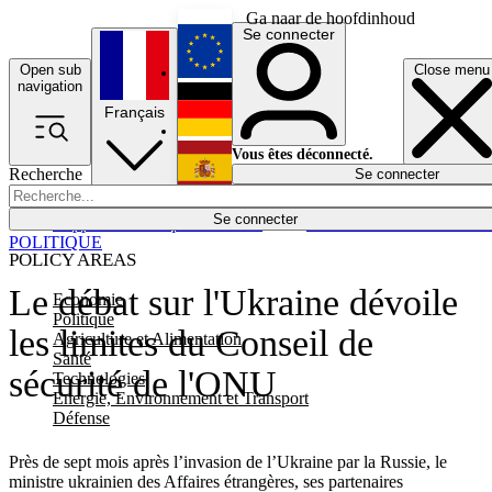
Ga naar de hoofdinhoud
Se connecter
Open sub
Close menu
English
navigation
Français
Deutsch
Vous êtes déconnecté.
Recherche
Se connecter
Español
Lumières éteintes
Se connecter
Rapporteur
Politique
Économie
Newsletters
Evénements
Em
POLITIQUE
POLICY AREAS
Le débat sur l'Ukraine dévoile
Economie
Politique
les limites du Conseil de
Agriculture et Alimentation
Santé
sécurité de l'ONU
Technologies
Energie, Environnement et Transport
Défense
Près de sept mois après l’invasion de l’Ukraine par la Russie, le
ministre ukrainien des Affaires étrangères, ses partenaires