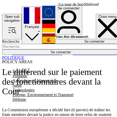
Ga naar de hoofdinhoud
Se connecter
Open sub
Close menu
English
navigation
Français
Deutsch
Vous êtes déconnecté.
Recherche
Se connecter
Español
Lumières éteintes
Se connecter
Rapporteur
Politique
Économie
Newsletters
Evénements
Em
POLITIQUE
POLICY AREAS
Le différend sur le paiement
Economie
Politique
des fonctionnaires devant la
Agriculture et Alimentation
Santé
Cour
Technologies
Energie, Environnement et Transport
Défense
La Commission européenne a décidé hier (6 janvier) de traîner les
Etats membres devant la justice en raison de leurs refus de soutenir