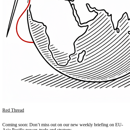
Red Thread
Coming soon: Don’t miss out on our new weekly briefing on EU-
Asia Pacific power, trade and strategy.