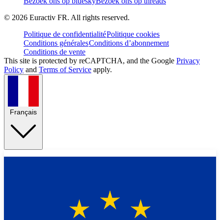
Bezoek ons op bluesky
Bezoek ons op threads
©
2026
Euractiv FR. All rights reserved.
Politique de confidentialité
Politique cookies
Conditions générales
Conditions d’abonnement
Conditions de vente
This site is protected by reCAPTCHA, and the Google
Privacy
Policy
and
Terms of Service
apply.
Français