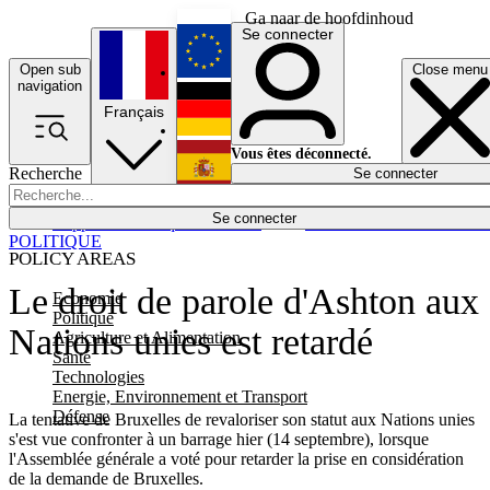
Ga naar de hoofdinhoud
Se connecter
Open sub
Close menu
English
navigation
Français
Deutsch
Vous êtes déconnecté.
Recherche
Se connecter
Español
Lumières éteintes
Se connecter
Rapporteur
Politique
Économie
Newsletters
Evénements
Em
POLITIQUE
POLICY AREAS
Le droit de parole d'Ashton aux
Economie
Politique
Nations unies est retardé
Agriculture et Alimentation
Santé
Technologies
Energie, Environnement et Transport
Défense
La tentative de Bruxelles de revaloriser son statut aux Nations unies
s'est vue confronter à un barrage hier (14 septembre), lorsque
l'Assemblée générale a voté pour retarder la prise en considération
de la demande de Bruxelles.