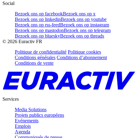
Social
Bezoek ons op facebook
Bezoek ons op x
Bezoek ons op linkedin
Bezoek ons op youtube
Bezoek ons op rss-feed
Bezoek ons op instagram
Bezoek ons op mastodon
Bezoek ons op telegram
Bezoek ons op bluesky
Bezoek ons op threads
©
2026
Euractiv FR
Politique de confidentialité
Politique cookies
Conditions générales
Conditions d’abonnement
Conditions de vente
Services
Media Solutions
Projets publics européens
Evénements
Emplois
Agenda
Communiqués de presse