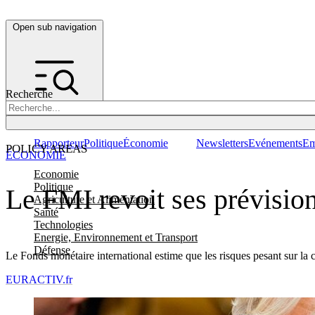
Open sub navigation
Recherche
Rapporteur
Politique
Économie
Newsletters
Evénements
Em
POLICY AREAS
ÉCONOMIE
Economie
Politique
Le FMI revoit ses prévision
Agriculture et Alimentation
Santé
Technologies
Energie, Environnement et Transport
Défense
Le Fonds monétaire international estime que les risques pesant sur la 
EURACTIV.fr