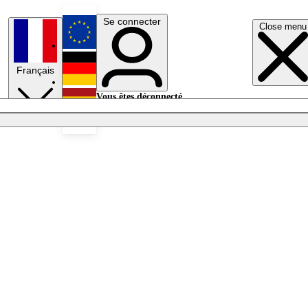
Se connecter
Close menu
English
Français
Deutsch
Vous êtes déconnecté.
Se connecter
Español
Lumières éteintes