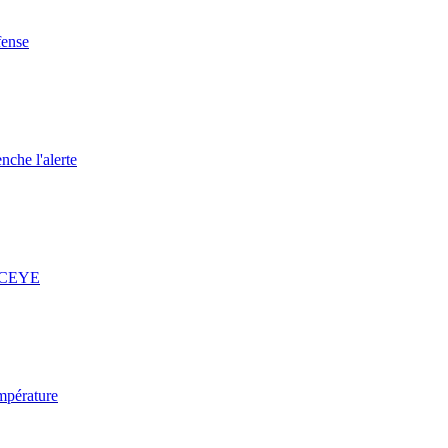
fense
nche l'alerte
 ICEYE
mpérature