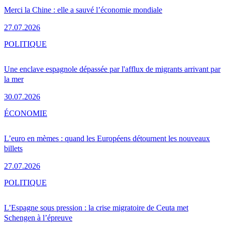
Merci la Chine : elle a sauvé l’économie mondiale
27.07.2026
POLITIQUE
Une enclave espagnole dépassée par l'afflux de migrants arrivant par
la mer
30.07.2026
ÉCONOMIE
L’euro en mèmes : quand les Européens détournent les nouveaux
billets
27.07.2026
POLITIQUE
L’Espagne sous pression : la crise migratoire de Ceuta met
Schengen à l’épreuve