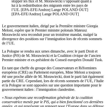
stopper les flux et M. Morawiecki s’opposant quant à
lui à la redistribution des migrants entre les pays de
l’UE. [EPA-EFE/Andrzej Lange POLAND OUT]
[EPA-EFE/Andrzej Lange POLAND OUT]
Le gouvernement italien, dirigé par la Première ministre Giorgia
Meloni, espère que le Premier ministre polonais Mateusz
Morawiecki sera reconduit pour un troisième mandat, malgré la
divergence des positions sur l’immigration lors de récents sommets
de l’UE.
La Pologne se rendra aux urnes dimanche, avec le parti Droit et
Justice (PiS) de M. Morawiecki et la Coalition civique de l’ancien
Premier ministre et ex-président du Conseil européen Donald Tusk.
En tant que cheffe du groupe des Conservateurs et Réformistes
européens (CRE) au Parlement européen, Mme Meloni a toujours
été une proche alliée de M. Morawiecki, dont le parti fait également
partie du CRE. Cependant, lors de récents sommets de l’UE, l’Italie
et la Pologne se sont opposées sur une question importante pour le
gouvernement italien : l’immigration clandestine.
«
Nous espérons une reconfirmation générale de la coalition
conservatrice menée par le PiS, qui a bien fonctionné ces dernières
années, et qui représente un rempart pour l’Europe dans sa défense