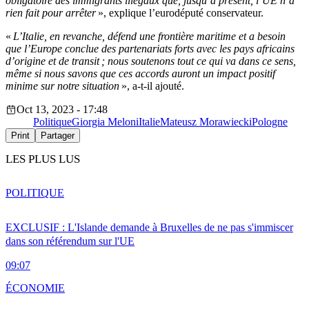
obligatoire des immigrants illégaux que, jusqu’à présent, l’UE n’a
rien fait pour arrêter
», explique l’eurodéputé conservateur.
«
L’Italie, en revanche, défend une frontière maritime et a besoin
que l’Europe conclue des partenariats forts avec les pays africains
d’origine et de transit ; nous soutenons tout ce qui va dans ce sens,
même si nous savons que ces accords auront un impact positif
minime sur notre situation
», a-t-il ajouté.
Oct 13, 2023 - 17:48
Politique
Giorgia Meloni
Italie
Mateusz Morawiecki
Pologne
Print
Partager
LES PLUS LUS
POLITIQUE
EXCLUSIF : L'Islande demande à Bruxelles de ne pas s'immiscer
dans son référendum sur l'UE
09:07
ÉCONOMIE