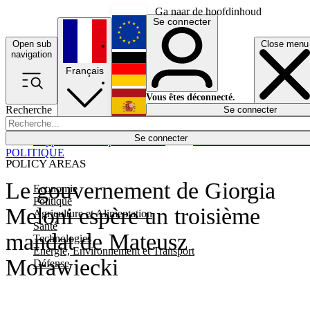
Ga naar de hoofdinhoud
Se connecter
Open sub
Close menu
English
navigation
Français
Deutsch
Vous êtes déconnecté.
Recherche
Se connecter
Español
Lumières éteintes
Se connecter
Rapporteur
Politique
Économie
Newsletters
Evénements
Em
POLITIQUE
POLICY AREAS
Le gouvernement de Giorgia
Economie
Politique
Meloni espère un troisième
Agriculture et Alimentation
Santé
mandat de Mateusz
Technologies
Energie, Environnement et Transport
Morawiecki
Défense