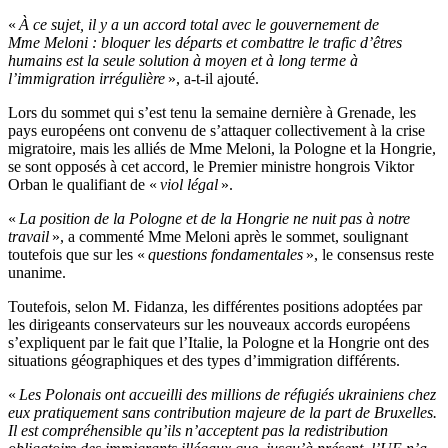
«
À ce sujet, il y a un accord total avec le gouvernement de
Mme Meloni : bloquer les départs et combattre le trafic d’êtres
humains est la seule solution à moyen et à long terme à
l’immigration irrégulière
», a-t-il ajouté.
Lors du sommet qui s’est tenu la semaine dernière à Grenade, les
pays européens ont convenu de s’attaquer collectivement à la crise
migratoire, mais les alliés de Mme Meloni, la Pologne et la Hongrie,
se sont opposés à cet accord, le Premier ministre hongrois Viktor
Orban le qualifiant de «
viol légal
».
«
La position de la Pologne et de la Hongrie ne nuit pas à notre
travail
», a commenté Mme Meloni après le sommet, soulignant
toutefois que sur les «
questions fondamentales
», le consensus reste
unanime.
Toutefois, selon M. Fidanza, les différentes positions adoptées par
les dirigeants conservateurs sur les nouveaux accords européens
s’expliquent par le fait que l’Italie, la Pologne et la Hongrie ont des
situations géographiques et des types d’immigration différents.
«
Les Polonais ont accueilli des millions de réfugiés ukrainiens chez
eux pratiquement sans contribution majeure de la part de Bruxelles.
Il est compréhensible qu’ils n’acceptent pas la redistribution