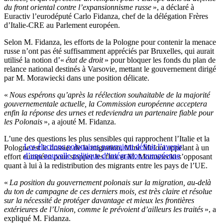
du front oriental contre l’expansionnisme russe
», a déclaré à
Euractiv l’eurodéputé Carlo Fidanza, chef de la délégation Frères
d’Italie-CRE au Parlement européen.
Selon M. Fidanza, les efforts de la Pologne pour contenir la menace
russe n’ont pas été suffisamment appréciés par Bruxelles, qui aurait
utilisé la notion d’«
état de droit
» pour bloquer les fonds du plan de
relance national destinés à Varsovie, mettant le gouvernement dirigé
par M. Morawiecki dans une position délicate.
«
Nous espérons qu’après la réélection souhaitable de la majorité
gouvernementale actuelle, la Commission européenne acceptera
enfin la réponse des urnes et redeviendra un partenaire fiable pour
les Polonais
», a ajouté M. Fidanza.
L’une des questions les plus sensibles qui rapprochent l’Italie et la
Les élections polonaises pourraient définir l’avenir
Pologne est le dossier de la migration, Mme Meloni appelant à un
d’une nouvelle politique d’intégration européenne
effort européen pour stopper les flux et M. Morawiecki s’opposant
quant à lui à la redistribution des migrants entre les pays de l’UE.
«
La position du gouvernement polonais sur la migration, au-delà
du ton de campagne de ces derniers mois, est très claire et résolue
sur la nécessité de protéger davantage et mieux les frontières
extérieures de l’Union, comme le prévoient d’ailleurs les traités
», a
expliqué M. Fidanza.