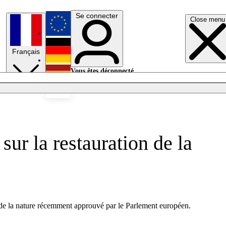
Se connecter
Close menu
English
Français
Deutsch
Vous êtes déconnecté.
Se connecter
Español
Lumières éteintes
ur la restauration de la
on de la nature récemment approuvé par le Parlement européen.