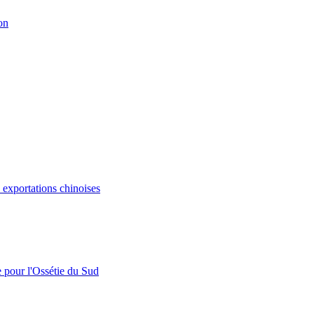
on
s exportations chinoises
e pour l'Ossétie du Sud