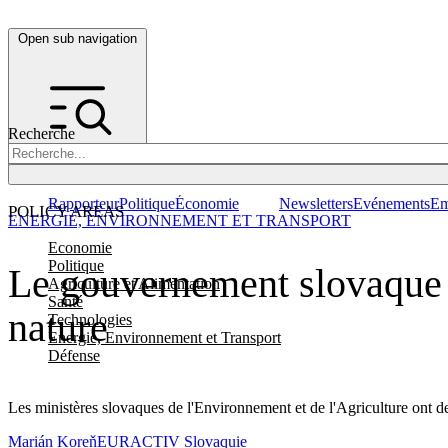
Open sub navigation
Recherche
Rapporteur
Politique
Économie
Newsletters
Evénements
Em
POLICY AREAS
ENERGIE, ENVIRONNEMENT ET TRANSPORT
Economie
Politique
Le gouvernement slovaque di
Agriculture et Alimentation
Santé
nature
Technologies
Energie, Environnement et Transport
Défense
Les ministères slovaques de l'Environnement et de l'Agriculture ont d
Marián Koreň
EURACTIV Slovaquie