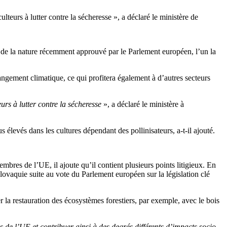
lteurs à lutter contre la sécheresse », a déclaré le ministère de
n de la nature récemment approuvé par le Parlement européen, l’un la
ngement climatique, ce qui profitera également à d’autres secteurs
urs à lutter contre la sécheresse
», a déclaré le ministère à
 élevés dans les cultures dépendant des pollinisateurs, a-t-il ajouté.
embres de l’UE, il ajoute qu’il contient plusieurs points litigieux. En
vaquie suite au vote du Parlement européen sur la législation clé
er la restauration des écosystèmes forestiers, par exemple, avec le bois
es de l’UE et contribuer ainsi à des degrés différents d’impacts socio-