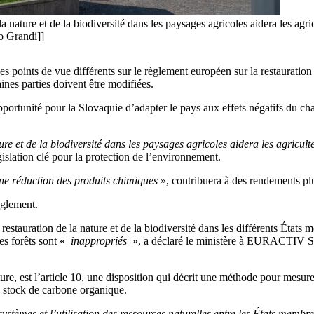
nature et de la biodiversité dans les paysages agricoles aidera les agricu
o Grandi]]
es points de vue différents sur le règlement européen sur la restauratio
nes parties doivent être modifiées.
ortunité pour la Slovaquie d’adapter le pays aux effets négatifs du cha
e et de la biodiversité dans les paysages agricoles aidera les agriculte
lation clé pour la protection de l’environnement.
une réduction des produits chimiques
», contribuera à des rendements plus
èglement.
restauration de la nature et de la biodiversité dans les différents États m
des forêts sont «
inappropriés
», a déclaré le ministère à EURACTIV Slo
ture, est l’article 10, une disposition qui décrit une méthode pour mesur
e stock de carbone organique.
systèmes et l’utilisation des ressources naturelles entre les États membr