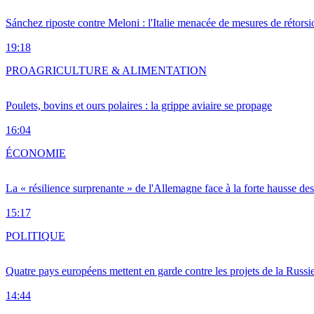
Sánchez riposte contre Meloni : l'Italie menacée de mesures de rétorsi
19:18
PRO
AGRICULTURE & ALIMENTATION
Poulets, bovins et ours polaires : la grippe aviaire se propage
16:04
ÉCONOMIE
La « résilience surprenante » de l'Allemagne face à la forte hausse de
15:17
POLITIQUE
Quatre pays européens mettent en garde contre les projets de la Russi
14:44