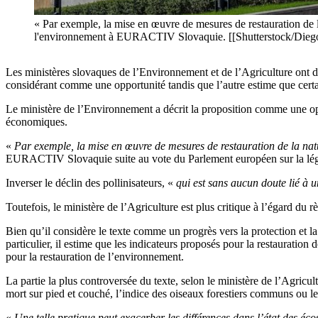
« Par exemple, la mise en œuvre de mesures de restauration de la 
l'environnement à EURACTIV Slovaquie. [[Shutterstock/Dieg
Les ministères slovaques de l’Environnement et de l’Agriculture ont d
considérant comme une opportunité tandis que l’autre estime que certai
Le ministère de l’Environnement a décrit la proposition comme une opp
économiques.
«
Par exemple, la mise en œuvre de mesures de restauration de la natur
EURACTIV Slovaquie suite au vote du Parlement européen sur la légis
Inverser le déclin des pollinisateurs, «
qui est sans aucun doute lié à 
Toutefois, le ministère de l’Agriculture est plus critique à l’égard du r
Bien qu’il considère le texte comme un progrès vers la protection et la 
particulier, il estime que les indicateurs proposés pour la restauration 
pour la restauration de l’environnement.
La partie la plus controversée du texte, selon le ministère de l’Agricul
mort sur pied et couché, l’indice des oiseaux forestiers communs ou l
«
Une telle pratique peut exacerber les différences dans l’état des éco