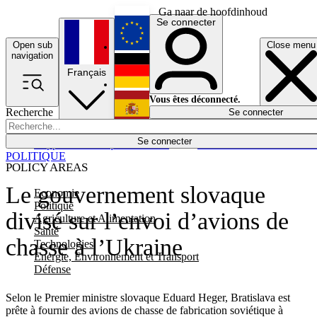
Ga naar de hoofdinhoud
Se connecter
Open sub
Close menu
English
navigation
Français
Deutsch
Vous êtes déconnecté.
Recherche
Se connecter
Español
Lumières éteintes
Se connecter
Rapporteur
Politique
Économie
Newsletters
Evénements
Em
POLITIQUE
POLICY AREAS
Le gouvernement slovaque
Economie
Politique
divisé sur l’envoi d’avions de
Agriculture et Alimentation
Santé
chasse à l’Ukraine
Technologies
Energie, Environnement et Transport
Défense
Selon le Premier ministre slovaque Eduard Heger, Bratislava est
prête à fournir des avions de chasse de fabrication soviétique à