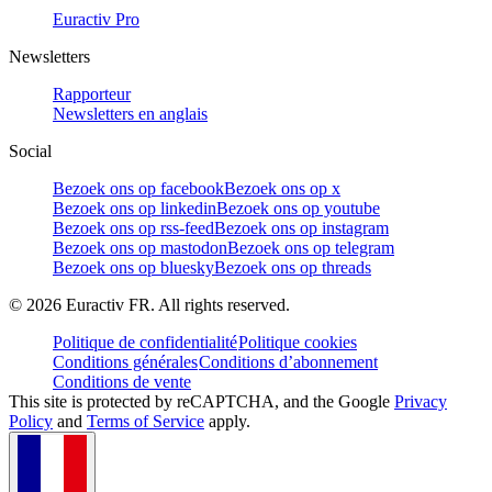
Euractiv Pro
Newsletters
Rapporteur
Newsletters en anglais
Social
Bezoek ons op facebook
Bezoek ons op x
Bezoek ons op linkedin
Bezoek ons op youtube
Bezoek ons op rss-feed
Bezoek ons op instagram
Bezoek ons op mastodon
Bezoek ons op telegram
Bezoek ons op bluesky
Bezoek ons op threads
©
2026
Euractiv FR. All rights reserved.
Politique de confidentialité
Politique cookies
Conditions générales
Conditions d’abonnement
Conditions de vente
This site is protected by reCAPTCHA, and the Google
Privacy
Policy
and
Terms of Service
apply.