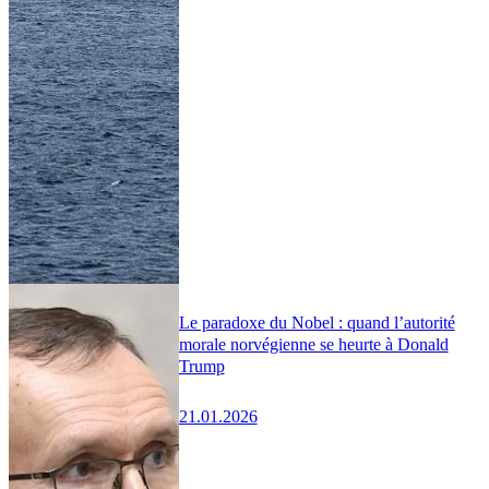
Le paradoxe du Nobel : quand l’autorité
morale norvégienne se heurte à Donald
Trump
21.01.2026