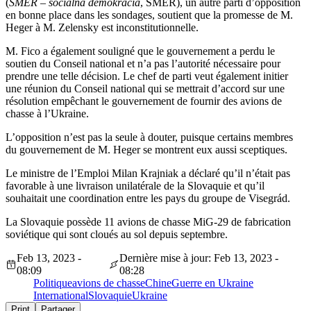
(
SMER – sociálna demokracia
, SMER), un autre parti d’opposition
en bonne place dans les sondages, soutient que la promesse de M.
Heger à M. Zelensky est inconstitutionnelle.
M. Fico a également souligné que le gouvernement a perdu le
soutien du Conseil national et n’a pas l’autorité nécessaire pour
prendre une telle décision. Le chef de parti veut également initier
une réunion du Conseil national qui se mettrait d’accord sur une
résolution empêchant le gouvernement de fournir des avions de
chasse à l’Ukraine.
L’opposition n’est pas la seule à douter, puisque certains membres
du gouvernement de M. Heger se montrent eux aussi sceptiques.
Le ministre de l’Emploi Milan Krajniak a déclaré qu’il n’était pas
favorable à une livraison unilatérale de la Slovaquie et qu’il
souhaitait une coordination entre les pays du groupe de Visegrád.
La Slovaquie possède 11 avions de chasse MiG-29 de fabrication
soviétique qui sont cloués au sol depuis septembre.
Feb 13, 2023 -
Dernière mise à jour: Feb 13, 2023 -
08:09
08:28
Politique
avions de chasse
Chine
Guerre en Ukraine
International
Slovaquie
Ukraine
Print
Partager