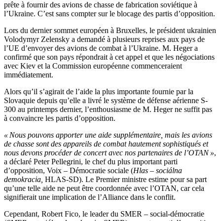
prête à fournir des avions de chasse de fabrication soviétique à
l’Ukraine. C’est sans compter sur le blocage des partis d’opposition.
Lors du dernier sommet européen à Bruxelles, le président ukrainien
Volodymyr Zelensky a demandé à plusieurs reprises aux pays de
l’UE d’envoyer des avions de combat à l’Ukraine. M. Heger a
confirmé que son pays répondrait à cet appel et que les négociations
avec Kiev et la Commission européenne commenceraient
immédiatement.
Alors qu’il s’agirait de l’aide la plus importante fournie par la
Slovaquie depuis qu’elle a livré le système de défense aérienne S-
300 au printemps dernier, l’enthousiasme de M. Heger ne suffit pas
à convaincre les partis d’opposition.
« Nous pouvons apporter une aide supplémentaire, mais les avions
de chasse sont des appareils de combat hautement sophistiqués et
nous devons procéder de concert avec nos partenaires de l’OTAN »
,
a déclaré Peter Pellegrini, le chef du plus important parti
d’opposition, Voix – Démocratie sociale (
Hlas – sociálna
demokracia,
HLAS-SD). Le Premier ministre estime pour sa part
qu’une telle aide ne peut être coordonnée avec l’OTAN, car cela
signifierait une implication de l’Alliance dans le conflit.
Cependant, Robert Fico, le leader du SMER – social-démocratie