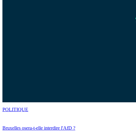
POLITIQUE
Bruxelles osera-t-elle interdire l'AfD ?