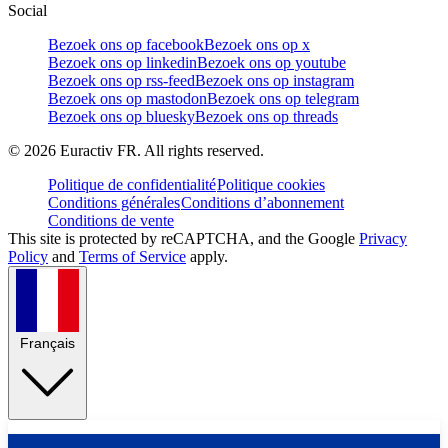
Social
Bezoek ons op facebook
Bezoek ons op x
Bezoek ons op linkedin
Bezoek ons op youtube
Bezoek ons op rss-feed
Bezoek ons op instagram
Bezoek ons op mastodon
Bezoek ons op telegram
Bezoek ons op bluesky
Bezoek ons op threads
©
2026
Euractiv FR. All rights reserved.
Politique de confidentialité
Politique cookies
Conditions générales
Conditions d’abonnement
Conditions de vente
This site is protected by reCAPTCHA, and the Google
Privacy
Policy
and
Terms of Service
apply.
Français