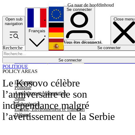
Ga naar de hoofdinhoud
Se connecter
Open sub
Close menu
English
navigation
Français
Deutsch
Vous êtes déconnecté.
Recherche
Se connecter
Español
Lumières éteintes
Se connecter
Rapporteur
Politique
Économie
Newsletters
Evénements
Em
POLITIQUE
POLICY AREAS
Le Kosovo célèbre
Economie
Politique
l’anniversaire de son
Agriculture et Alimentation
Santé
indépendance malgré
Technologies
Energie, Environnement et Transport
l’avertissement de la Serbie
Défense