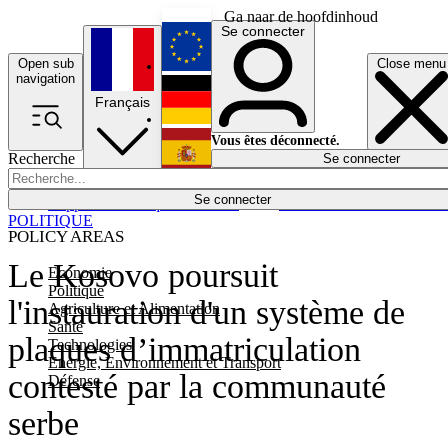
Ga naar de hoofdinhoud
Se connecter
Open sub
Close menu
English
navigation
Français
Deutsch
Vous êtes déconnecté.
Recherche
Se connecter
Español
Lumières éteintes
Se connecter
Rapporteur
Politique
Économie
Newsletters
Evénements
Em
POLITIQUE
POLICY AREAS
Le Kosovo poursuit
Economie
Politique
l'instauration d'un système de
Agriculture et Alimentation
Santé
plaques d’immatriculation
Technologies
Energie, Environnement et Transport
contesté par la communauté
Défense
serbe