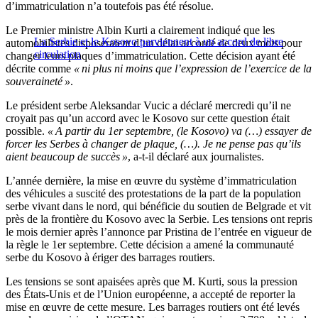
d’immatriculation n’a toutefois pas été résolue.
Le Premier ministre Albin Kurti a clairement indiqué que les
La Serbie et le Kosovo parviennent à un accord de libre
automobilistes disposeraient d’un délai accordé de deux mois pour
circulation
changer leurs plaques d’immatriculation. Cette décision ayant été
décrite comme
« ni plus ni moins que l’expression de l’exercice de la
souveraineté »
.
Le président serbe Aleksandar Vucic a déclaré mercredi qu’il ne
croyait pas qu’un accord avec le Kosovo sur cette question était
possible.
« A partir du 1er septembre, (le Kosovo) va (…) essayer de
forcer les Serbes à changer de plaque, (…). Je ne pense pas qu’ils
aient beaucoup de succès »
, a-t-il déclaré aux journalistes.
L’année dernière, la mise en œuvre du système d’immatriculation
des véhicules a suscité des protestations de la part de la population
serbe vivant dans le nord, qui bénéficie du soutien de Belgrade et vit
près de la frontière du Kosovo avec la Serbie. Les tensions ont repris
le mois dernier après l’annonce par Pristina de l’entrée en vigueur de
la règle le 1er septembre. Cette décision a amené la communauté
serbe du Kosovo à ériger des barrages routiers.
Les tensions se sont apaisées après que M. Kurti, sous la pression
des États-Unis et de l’Union européenne, a accepté de reporter la
mise en œuvre de cette mesure. Les barrages routiers ont été levés