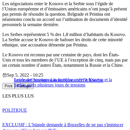
Les négociations entre le Kosovo et la Serbie sous l’égide de
l’Union européenne et d’émissaires américains n’ont jusqu’à présent
pas permis de résoudre la question. Belgrade et Pristina ont
néanmoins conclu un accord sur l’utilisation de documents d’identité
personnels la semaine dernière.
Les Serbes représentent 5 % des 1,8 million d’habitants du Kosovo.
La Serbie accuse le Kosovo de bafouer les droits de cette minorité
ethnique, une accusation démentie par Pristina.
Le Kosovo est reconnu par une centaine de pays, dont les États-
Unis et tous les membres de l’UE à l’exception de cinq, mais pas par
un certain nombre d’autres États, notamment la Russie et la Chine.
Sep 5, 2022 - 10:25
Levée des barrages à la frontière entre le Kosovo et la
Politique
Chine
International
Kosovo
OTAN
Serbie
Serbie après plusieurs jours de tensions
Print
Partager
LES PLUS LUS
POLITIQUE
EXCLUSIF : L'Islande demande à Bruxelles de ne pas s'immiscer