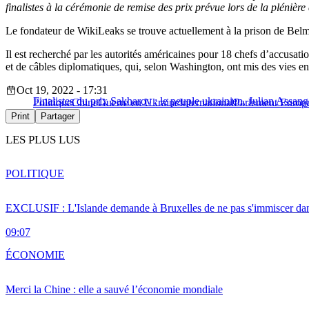
finalistes à la cérémonie de remise des prix prévue lors de la pléni
Le fondateur de WikiLeaks se trouve actuellement à la prison de Belmar
Il est recherché par les autorités américaines pour 18 chefs d’accusati
et de câbles diplomatiques, qui, selon Washington, ont mis des vies en
Oct 19, 2022 - 17:31
Finalistes du prix Sakharov : le peuple ukrainien, Julian Assan
Politique
Chine
Guerre en Ukraine
International
Parlement Europ
Print
Partager
LES PLUS LUS
POLITIQUE
EXCLUSIF : L'Islande demande à Bruxelles de ne pas s'immiscer dan
09:07
ÉCONOMIE
Merci la Chine : elle a sauvé l’économie mondiale