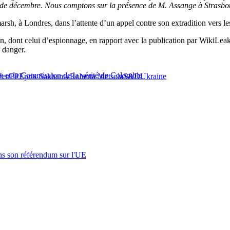
ère de décembre. Nous comptons sur la présence de M. Assange à Strasbo
sh, à Londres, dans l’attente d’un appel contre son extradition vers le
on, dont celui d’espionnage, en rapport avec la publication par WikiLeak
 danger.
ge et la Commission de la vérité de Colombie
éen
PPE
prix Sakharov
Roberta Metsola
S&D
Ukraine
s son référendum sur l'UE