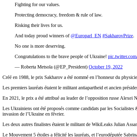
Fighting for our values.
Protecting democracy, freedom & rule of law.
Risking their lives for us.
And today proud winners of
@Europarl_EN
#SakharovPrize
.
No one is more deserving.
Congratulations to the brave people of Ukraine!
pic.twitter.
— Roberta Metsola (@EP_President)
October 19, 2022
Créé en 1988, le prix Sakharov a été nommé en l’honneur du physicien
Les premiers lauréats étaient le militant antiapartheid et ancien prési
En 2021, le prix a été attribué au leader de l’opposition russe Alexei
Les Ukrainiens ont été proposés comme candidats par les Socialistes &
invasion de l’Ukraine en février.
Les deux autres finalistes étaient le militant de WikiLeaks Julian Ass
Le Mouvement 5 étoiles a félicité les lauréats, et l’eurodéputée Sabr