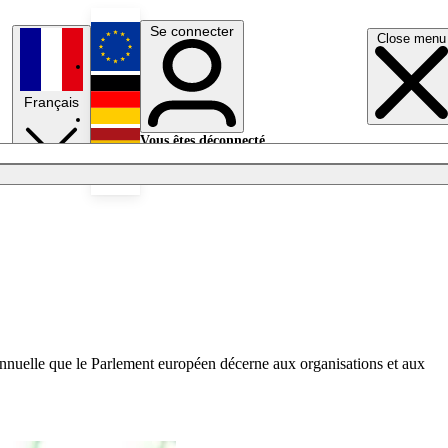
Se connecter
Close menu
English
Français
Deutsch
Vous êtes déconnecté.
Se connecter
Español
Lumières éteintes
 annuelle que le Parlement européen décerne aux organisations et aux