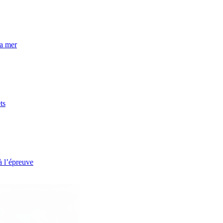
la mer
ts
à l’épreuve