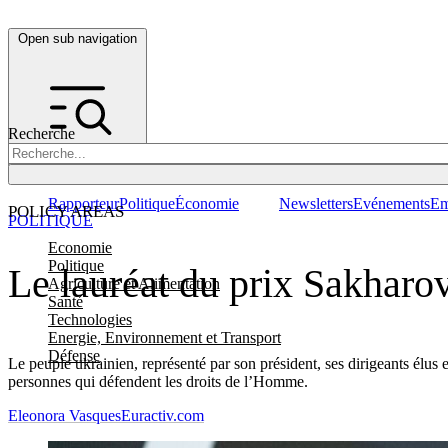
Open sub navigation
Recherche
Rapporteur
Politique
Économie
Newsletters
Evénements
Em
POLICY AREAS
POLITIQUE
Economie
Politique
Le lauréat du prix Sakharov
Agriculture et Alimentation
Santé
Technologies
Energie, Environnement et Transport
Défense
Le peuple ukrainien, représenté par son président, ses dirigeants élus
personnes qui défendent les droits de l’Homme.
Eleonora Vasques
Euractiv.com