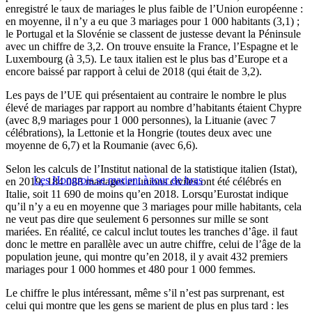
enregistré le taux de mariages le plus faible de l’Union européenne :
en moyenne, il n’y a eu que 3 mariages pour 1 000 habitants (3,1) ;
le Portugal et la Slovénie se classent de justesse devant la Péninsule
avec un chiffre de 3,2. On trouve ensuite la France, l’Espagne et le
Luxembourg (à 3,5). Le taux italien est le plus bas d’Europe et a
encore baissé par rapport à celui de 2018 (qui était de 3,2).
Les pays de l’UE qui présentaient au contraire le nombre le plus
élevé de mariages par rapport au nombre d’habitants étaient Chypre
(avec 8,9 mariages pour 1 000 personnes), la Lituanie (avec 7
célébrations), la Lettonie et la Hongrie (toutes deux avec une
moyenne de 6,7) et la Roumanie (avec 6,6).
Selon les calculs de l’Institut national de la statistique italien (Istat),
Les Hongrois se marient à tour de bras
en 2019, 184 088 mariages et unions civiles ont été célébrés en
Italie, soit 11 690 de moins qu’en 2018. Lorsqu’Eurostat indique
qu’il n’y a eu en moyenne que 3 mariages pour mille habitants, cela
ne veut pas dire que seulement 6 personnes sur mille se sont
mariées. En réalité, ce calcul inclut toutes les tranches d’âge. il faut
donc le mettre en parallèle avec un autre chiffre, celui de l’âge de la
population jeune, qui montre qu’en 2018, il y avait 432 premiers
mariages pour 1 000 hommes et 480 pour 1 000 femmes.
Le chiffre le plus intéressant, même s’il n’est pas surprenant, est
celui qui montre que les gens se marient de plus en plus tard : les