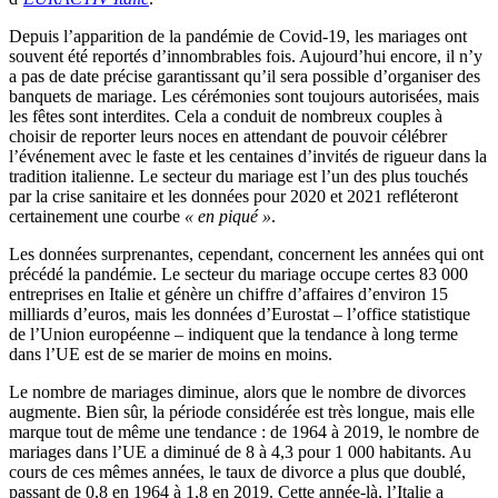
Depuis l’apparition de la pandémie de Covid-19, les mariages ont
souvent été reportés d’innombrables fois. Aujourd’hui encore, il n’y
a pas de date précise garantissant qu’il sera possible d’organiser des
banquets de mariage. Les cérémonies sont toujours autorisées, mais
les fêtes sont interdites. Cela a conduit de nombreux couples à
choisir de reporter leurs noces en attendant de pouvoir célébrer
l’événement avec le faste et les centaines d’invités de rigueur dans la
tradition italienne. Le secteur du mariage est l’un des plus touchés
par la crise sanitaire et les données pour 2020 et 2021 refléteront
certainement une courbe
« en piqué »
.
Les données surprenantes, cependant, concernent les années qui ont
précédé la pandémie. Le secteur du mariage occupe certes 83 000
entreprises en Italie et génère un chiffre d’affaires d’environ 15
milliards d’euros, mais les données d’Eurostat – l’office statistique
de l’Union européenne – indiquent que la tendance à long terme
dans l’UE est de se marier de moins en moins.
Le nombre de mariages diminue, alors que le nombre de divorces
augmente. Bien sûr, la période considérée est très longue, mais elle
marque tout de même une tendance : de 1964 à 2019, le nombre de
mariages dans l’UE a diminué de 8 à 4,3 pour 1 000 habitants. Au
cours de ces mêmes années, le taux de divorce a plus que doublé,
passant de 0,8 en 1964 à 1,8 en 2019. Cette année-là, l’Italie a