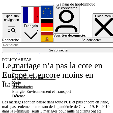
Ga naar de hoofdinhoud
Se connecter
Open sub
Close menu
English
navigation
Français
Deutsch
Vous êtes déconnecté.
Recherche
Se connecter
Español
Lumières éteintes
Se connecter
Rapporteur
Politique
Économie
Newsletters
Evénements
Em
POLICY AREAS
Le mariage n’a pas la cote en
Economie
Europe et encore moins en
Politique
Agriculture et Alimentation
Italie
Santé
Technologies
Energie, Environnement et Transport
Défense
Les mariages sont en baisse dans toute l'UE et plus encore en Italie,
mais pas seulement en raison de la pandémie de Covid-19. En 2019
dans la Péninsule, seuls 3 mariages pour mille habitants ont été