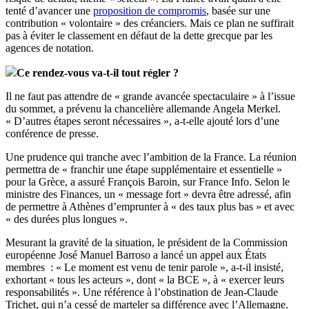
tenté d’avancer une
proposition de compromis
, basée sur une
contribution « volontaire » des créanciers. Mais ce plan ne suffirait
pas à éviter le classement en défaut de la dette grecque par les
agences de notation.
Ce rendez-vous va-t-il tout régler ?
Il ne faut pas attendre de « grande avancée spectaculaire » à l’issue
du sommet, a prévenu la chancelière allemande Angela Merkel.
« D’autres étapes seront nécessaires », a-t-elle ajouté lors d’une
conférence de presse.
Une prudence qui tranche avec l’ambition de la France. La réunion
permettra de « franchir une étape supplémentaire et essentielle »
pour la Grèce, a assuré François Baroin, sur France Info. Selon le
ministre des Finances, un « message fort » devra être adressé, afin
de permettre à Athènes d’emprunter à « des taux plus bas » et avec
« des durées plus longues ».
Mesurant la gravité de la situation, le président de la Commission
européenne José Manuel Barroso a lancé un appel aux États
membres : « Le moment est venu de tenir parole », a-t-il insisté,
exhortant « tous les acteurs », dont « la BCE », à « exercer leurs
responsabilités ». Une référence à l’obstination de Jean-Claude
Trichet, qui n’a cessé de marteler sa différence avec l’Allemagne.