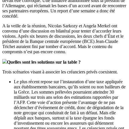
devait être convoqué. Une initiative abandonnée sous la pression de
l’Allemagne, qui réclamait les bases d’un accord avant de rencontrer
ses partenaires européens. Un report d’une semaine a donc été
concédé.
A la veille de la réunion, Nicolas Sarkozy et Angela Merkel ont
convenu d’une discussion en bilatéral pour tenter d’accorder leurs
violons. Après six heures de discussions, les deux chefs d’État et le
président de la Banque centrale européenne (BCE) Jean-Claude
Trichet auraient fini par tomber d’accord. Mais le contenu du
compromis n’est pas encore connu.
Quelles sont les solutions sur la table ?
Trois scénarios visant à associer les créanciers privés coexistent.
Le plus récent repose sur l’instauration d’une taxe appliquée
aux établissements bancaires, qu’ils soient ou non bailleurs de
la Grèce. Les sommes prélevées pourraient atteindre 30
milliards sur trois ans selon des estimations rapportées par
l’AFP. Cette voie d’action présente l’avantage de ne pas
déclencher d’événement de crédit, donc de dégradation de la
note grecque qui conduirait de fait à un défaut. Mais elle
déplaît aux banques, surtout si la taxe épargne les fonds
d’investissement ou encore les assureurs qui détiennent
pourtant des titres souverains grecs. Les créanciers privés ont