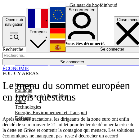
Ga naar de hoofdinhoud
Se connecter
Open sub
Close menu
English
navigation
Français
Deutsch
Vous êtes déconnecté.
Recherche
Se connecter
Español
Lumières éteintes
Se connecter
Rapporteur
Politique
Économie
Newsletters
Evénements
Em
ÉCONOMIE
POLICY AREAS
Le menu du sommet européen
Economie
Politique
en trois questions
Agriculture et Alimentation
Santé
Technologies
Energie, Environnement et Transport
Défense
Après maintes tractations, les dirigeants de la zone euro ont enfin
décidé de se retrouver le 21 juillet pour tenter de dénouer la crise de
la dette en Grèce et contenir la contagion qui menace. Les solutions
économiques ne manquent pas, reste à décrocher un accord