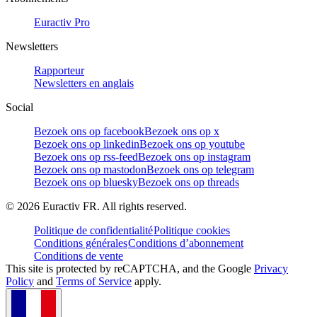
Euractiv Pro
Newsletters
Rapporteur
Newsletters en anglais
Social
Bezoek ons op facebook
Bezoek ons op x
Bezoek ons op linkedin
Bezoek ons op youtube
Bezoek ons op rss-feed
Bezoek ons op instagram
Bezoek ons op mastodon
Bezoek ons op telegram
Bezoek ons op bluesky
Bezoek ons op threads
©
2026
Euractiv FR. All rights reserved.
Politique de confidentialité
Politique cookies
Conditions générales
Conditions d’abonnement
Conditions de vente
This site is protected by reCAPTCHA, and the Google
Privacy
Policy
and
Terms of Service
apply.