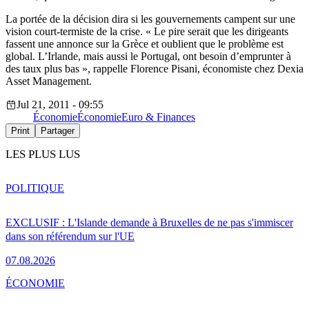
La portée de la décision dira si les gouvernements campent sur une
vision court-termiste de la crise. « Le pire serait que les dirigeants
fassent une annonce sur la Grèce et oublient que le problème est
global. L’Irlande, mais aussi le Portugal, ont besoin d’emprunter à
des taux plus bas », rappelle Florence Pisani, économiste chez Dexia
Asset Management.
Jul 21, 2011 - 09:55
Économie
Économie
Euro & Finances
Print
Partager
LES PLUS LUS
POLITIQUE
EXCLUSIF : L'Islande demande à Bruxelles de ne pas s'immiscer
dans son référendum sur l'UE
07.08.2026
ÉCONOMIE