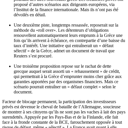
proposé d’autres scénarios aux dirigeants européens, via
l’Institut de la finance internationale. Mais ils n’ont pas été
dévoilés en détail.
Une deuxième piste, longtemps ressassée, reposerait sur la
méthode du «roll over». Les détenteurs d’obligations
renouvellent automatiquement leurs emprunts à la Grèce une
fois qu’ils arrivent à échéance, en contrepartie d’une baisse du
taux d’intérêt. Une initiative qui entraînerait un « défaut
sélectif » de la Grèce, admet un document de travail que
Reuters s’est procuré.
Une troisième proposition repose sur le rachat de dette
grecque auquel serait assorti un « rehaussement » de crédit,
qui permettrait à la Grèce d’emprunter moins cher grâce aux
garanties apportées par des organismes financiers. Mais ce
scénario pourrait entraîner un « défaut complet » selon le
document.
Facteur de blocage permanent, la participation des investisseurs
privés est devenue le cheval de bataille de l’Allemagne, soucieuse
de montrer à ses citoyens qu’ils ne sont pas les vaches à lait des pays
surendettés. Appuyée par les Pays-Bas et de la Finlande, elle fait
face à la fronde constante de la BCE, farouchement opposée à tout
risque de défaut, même « sélectif ». La France avait quant à elle