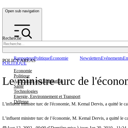
Open sub navigation
Recherche
Rapporteur
Politique
Économie
Newsletters
Evénements
Em
POLICY AREAS
POLITIQUE
Economie
Politique
Le ministre turc de l'écon
Agriculture et Alimentation
Santé
Technologies
Energie, Environnement et Transport
Défense
L'influent ministre turc de l'économie, M. Kemal Dervis, a quitté le 
L’influent ministre turc de l’économie, M. Kemal Dervis, a quitté le 
Aug 12, 2002 - 00:00
Dernière mise à jour: Jan 29, 2010 - 11:24