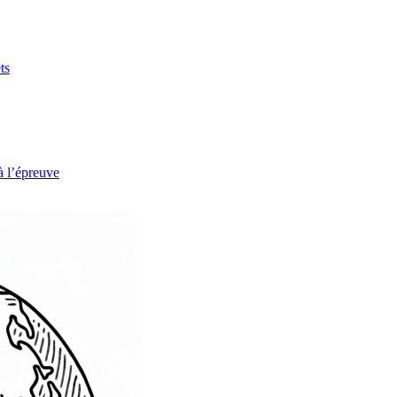
ts
à l’épreuve