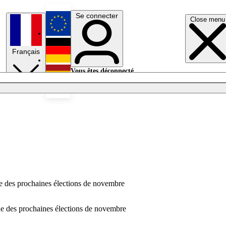
Se connecter
Close menu
English
Français
Deutsch
Vous êtes déconnecté.
Se connecter
Español
Lumières éteintes
ue des prochaines élections de novembre
vue des prochaines élections de novembre