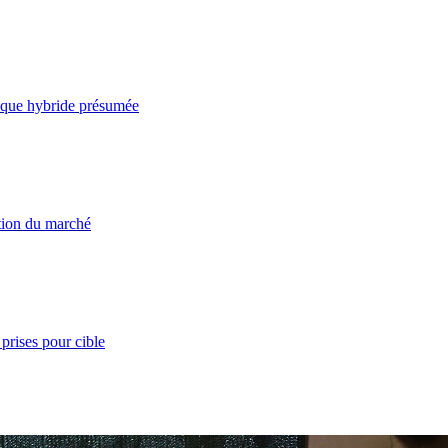
taque hybride présumée
ation du marché
prises pour cible