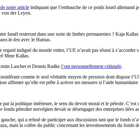
 de notre article
indiquant que l’embauche de ce poids lourd allemand pou
la von der Leyen.
e Israël resteront dans une sorte de limbes permanentes ? Kaja Kallas a
essez-le-feu avec le Hamas.
regard indigné du monde entier, l’UE n’avait pas réussi à s’accorder sur
aré Mme Kallas.
 Armin Laschet et Dennis Radke
l’ont personnellement critiquée
.
 considérant comme le seul véritable moyen de pression dont dispose l’U
se affirmer qu’elle est prête à activer ses mesures si l’aide humanitaire 
ar la politique intérieure, le sens du devoir moral et le pétrole. C’est
 fonds pétrolier norvégien devait se désengager des entreprises liées aux
 gauche, qui a refusé de participer aux discussions tant que le fonds n’av
za, mais la colère du public concernant les investissements du fonds dem