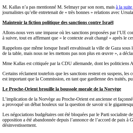
M. Kallas n’a pas mentionné M. Selmayr par son nom, mais
à la suite
journalistes qu’elle entretenait de « très bonnes » relations avec Ursu
Maintenir la fiction politique des sanctions contre Israël
Allons-nous vers une impasse où les sanctions proposées par l’UE contr
à suivre, tout en affirmant que « le contexte avait changé » après le c
Rappelons que même lorsque Israël envahissait la ville de Gaza sous le 
de la table, mais nous ne les mettons pas non plus en œuvre », a décl
Mme Kallas est critiquée par la CDU allemande, dont les politiciens
Certains réclament toutefois que les sanctions restent en suspens, les
est important que la Commission, en tant que gardienne des traités, puis
Le Proche-Orient brouille la boussole morale de la Norvège
L’implication de la Norvège au Proche-Orient est ancienne et façonnée p
a provoqué un débat houleux sur la question de savoir si le gigantesque
Les négociations budgétaires ont été bloquées par le Parti socialiste de
opposition a été abandonnée depuis l’annonce de l’accord de paix à Ga
désinvestissement.