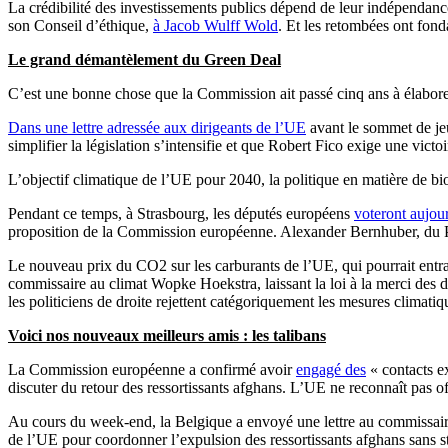
La crédibilité des investissements publics dépend de leur indépendance 
son Conseil d’éthique,
à Jacob Wulff Wold
. Et les retombées ont fon
Le grand démantèlement du Green Deal
C’est une bonne chose que la Commission ait passé cinq ans à élaborer 
Dans une lettre adressée aux dirigeants de l’UE
avant le sommet de jeu
simplifier la législation s’intensifie et que Robert Fico exige une vic
L’objectif climatique de l’UE pour 2040, la politique en matière de bio
Pendant ce temps, à Strasbourg, les députés européens
voteront aujou
proposition de la Commission européenne. Alexander Bernhuber, du PP
Le nouveau prix du CO2 sur les carburants de l’UE, qui pourrait entra
commissaire au climat Wopke Hoekstra, laissant la loi à la merci des dé
les politiciens de droite rejettent catégoriquement les mesures climatiq
Voici nos nouveaux meilleurs amis : les talibans
La Commission européenne a confirmé avoir
engagé des
« contacts ex
discuter du retour des ressortissants afghans. L’UE ne reconnaît pas o
Au cours du week-end, la Belgique a envoyé une lettre au commissair
de l’UE pour coordonner l’expulsion des ressortissants afghans sans s