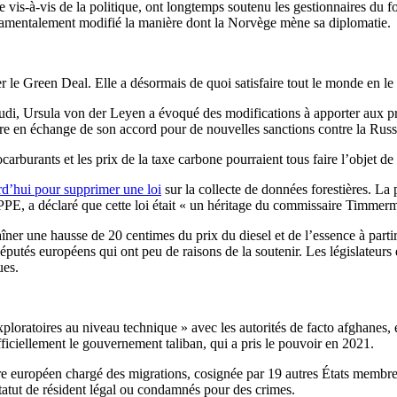
vis-à-vis de la politique, ont longtemps soutenu les gestionnaires du fo
damentalement modifié la manière dont la Norvège mène sa diplomatie.
le Green Deal. Elle a désormais de quoi satisfaire tout le monde en le 
di, Ursula von der Leyen a évoqué des modifications à apporter aux pri
toire en échange de son accord pour de nouvelles sanctions contre la Russ
carburants et les prix de la taxe carbone pourraient tous faire l’objet de
rd’hui pour supprimer une loi
sur la collecte de données forestières. La p
E, a déclaré que cette loi était « un héritage du commissaire Timmer
îner une hausse de 20 centimes du prix du diesel et de l’essence à par
putés européens qui ont peu de raisons de la soutenir. Les législateurs d
ues.
ploratoires au niveau technique » avec les autorités de facto afghanes, 
fficiellement le gouvernement taliban, qui a pris le pouvoir en 2021.
e européen chargé des migrations, cosignée par 19 autres États membr
tatut de résident légal ou condamnés pour des crimes.