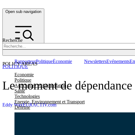
Open sub navigation
Recherche
Rapporteur
Politique
Économie
Newsletters
Evénements
Em
POLICY AREAS
POLITIQUE
Economie
Politique
Le moment de dépendance 
Agriculture et Alimentation
Santé
Technologies
Energie, Environnement et Transport
Eddy Wax
EURACTIV.com
Défense