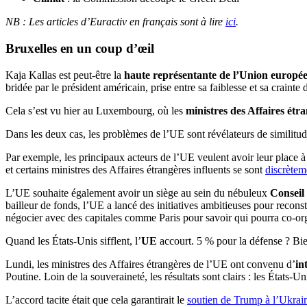
NB : Les articles d’Euractiv en français sont à lire
ici
.
Bruxelles en un coup d’œil
Kaja Kallas est peut-être la
haute représentante de l’Union europée
bridée par le président américain, prise entre sa faiblesse et sa crainte
Cela s’est vu hier au Luxembourg, où les
ministres des Affaires étr
Dans les deux cas, les problèmes de l’UE sont révélateurs de similitud
Par exemple, les principaux acteurs de l’UE veulent avoir leur place à
et certains ministres des Affaires étrangères influents se sont
discrètem
L’UE souhaite également avoir un siège au sein du nébuleux
Conseil
bailleur de fonds, l’UE a lancé des initiatives ambitieuses pour reco
négocier avec des capitales comme Paris pour savoir qui pourra co-org
Quand les États-Unis sifflent, l’
UE
accourt. 5 % pour la défense ? Bi
Lundi, les ministres des Affaires étrangères de l’UE ont convenu d’
in
Poutine. Loin de la souveraineté, les résultats sont clairs : les États
L’accord tacite était que cela garantirait le
soutien de Trump à l’Ukrai