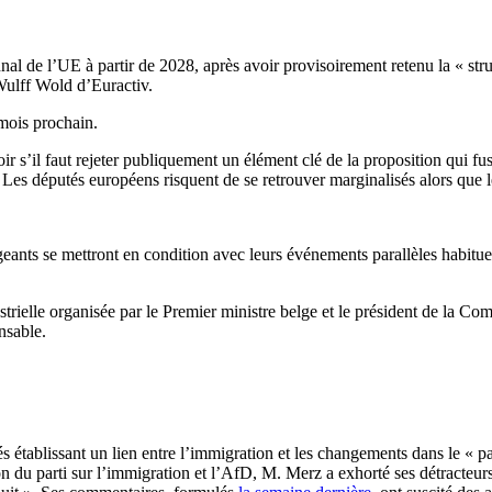
nal de l’UE à partir de 2028, après avoir provisoirement retenu la « str
ulff Wold d’Euractiv.
 mois prochain.
r s’il faut rejeter publiquement un élément clé de la proposition qui fu
 Les députés européens risquent de se retrouver marginalisés alors que l
eants se mettront en condition avec leurs événements parallèles habituel
dustrielle organisée par le Premier ministre belge et le président de la 
nsable.
 établissant un lien entre l’immigration et les changements dans le « pays
 du parti sur l’immigration et l’AfD, M. Merz a exhorté ses détracteurs à