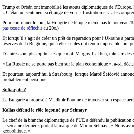
Trump et Orbán ont immobilisé les atouts diplomatiques de l’Europe. Lo
« C’était un sentiment si étrange de voir la frustration ici… Je compr
Pour couronner le tout, la Hongrie ne bloque même pas le nouveau
19
pas cessé de réfléchir
au 20e.)
Et lorsqu’il s’agit de créer un prêt de réparation pour l’Ukraine à parti
réserves de la Belgique, qui à elles seules ont rendu impossible tout pr
D’autres sont plus optimistes que moi. Margus Tsakhna, ministre des Affa
« La Russie ne se porte pas bien sur le plan économique », a-t-il décl
Et pourtant, aujourd’hui à Strasbourg, lorsque Maroš Šefčovič annon
probablement personne.
Sofia-gate ?
La Bulgarie a proposé à Vladimir Poutine de traverser son espace aér
Kallas défend le rôle façonné par Selmayr
Le chef de la branche diplomatique de l’UE a défendu la publication d
la semaine dernière, portait la marque de Martin Selmayr. « Nous avons
géopolitique. »