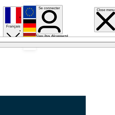
Se connecter
Close menu
English
Français
Deutsch
Vous êtes déconnecté.
Se connecter
Español
Lumières éteintes