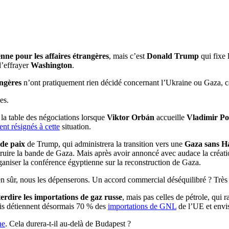
nne pour les affaires étrangères
, mais c’est
Donald Trump
qui fixe 
 d’effrayer
Washington
.
angères
n’ont pratiquement rien décidé concernant l’Ukraine ou Gaza, car
es.
 la table des négociations lorsque
Viktor Orbán
accueille
Vladimir Po
ent résignés à cette
situation.
 de paix
de Trump, qui administrera la transition vers une
Gaza sans 
nstruire la bande de Gaza. Mais après avoir annoncé avec audace la créa
aniser la conférence égyptienne sur la reconstruction de Gaza.
en sûr, nous les dépenserons. Un accord commercial déséquilibré ? Très
terdire les importations de gaz russe
, mais pas celles de pétrole, qui
-Unis détiennent désormais 70 % des
importations de GNL
de l’UE et envi
ne
. Cela durera-t-il au-delà de Budapest ?