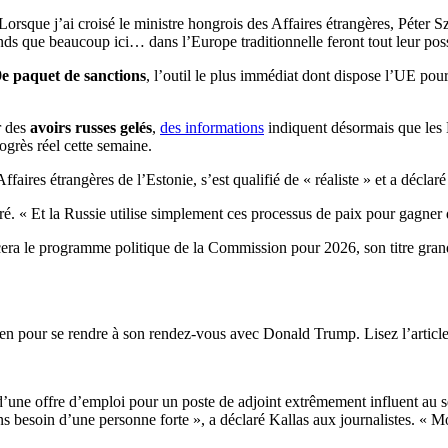
rsque j’ai croisé le ministre hongrois des Affaires étrangères, Péter Sz
ends que beaucoup ici… dans l’Europe traditionnelle feront tout leur pos
e paquet de sanctions
, l’outil le plus immédiat dont dispose l’UE pour 
r des
avoirs russes gelés
,
des informations
indiquent désormais que les 
ogrès réel cette semaine.
ires étrangères de l’Estonie, s’est qualifié de « réaliste » et a déclaré
aré. « Et la Russie utilise simplement ces processus de paix pour gagner
cera le programme politique de la Commission pour 2026, son titre gra
ien pour se rendre à son rendez-vous avec Donald Trump. Lisez l’artic
’une offre d’emploi pour un poste de adjoint extrêmement influent au s
 besoin d’une personne forte », a déclaré Kallas aux journalistes. « Mo