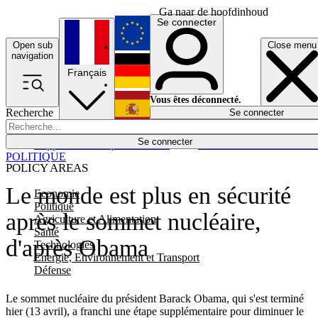
Ga naar de hoofdinhoud
Se connecter
Open sub
Close menu
English
navigation
Français
Deutsch
Vous êtes déconnecté.
Recherche
Se connecter
Español
Lumières éteintes
Se connecter
Rapporteur
Politique
Économie
Newsletters
Evénements
Em
POLITIQUE
POLICY AREAS
Le monde est plus en sécurité
Economie
Politique
après le sommet nucléaire,
Agriculture et Alimentation
Santé
d'après Obama
Technologies
Energie, Environnement et Transport
Défense
Le sommet nucléaire du président Barack Obama, qui s'est terminé
hier (13 avril), a franchi une étape supplémentaire pour diminuer le