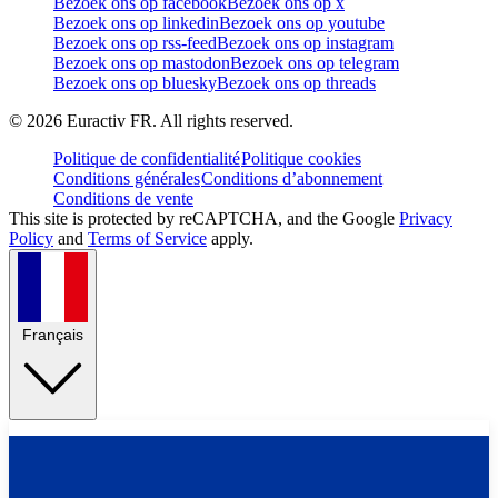
Bezoek ons op facebook
Bezoek ons op x
Bezoek ons op linkedin
Bezoek ons op youtube
Bezoek ons op rss-feed
Bezoek ons op instagram
Bezoek ons op mastodon
Bezoek ons op telegram
Bezoek ons op bluesky
Bezoek ons op threads
©
2026
Euractiv FR. All rights reserved.
Politique de confidentialité
Politique cookies
Conditions générales
Conditions d’abonnement
Conditions de vente
This site is protected by reCAPTCHA, and the Google
Privacy
Policy
and
Terms of Service
apply.
Français