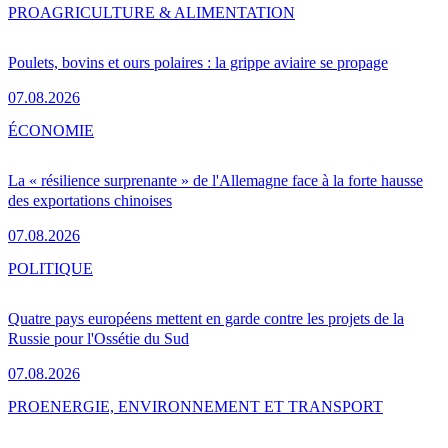
PRO
AGRICULTURE & ALIMENTATION
Poulets, bovins et ours polaires : la grippe aviaire se propage
07.08.2026
ÉCONOMIE
La « résilience surprenante » de l'Allemagne face à la forte hausse
des exportations chinoises
07.08.2026
POLITIQUE
Quatre pays européens mettent en garde contre les projets de la
Russie pour l'Ossétie du Sud
07.08.2026
PRO
ENERGIE, ENVIRONNEMENT ET TRANSPORT