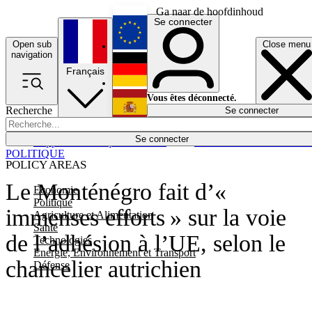
Ga naar de hoofdinhoud
Se connecter
Open sub
Close menu
English
navigation
Français
Deutsch
Vous êtes déconnecté.
Recherche
Se connecter
Español
Lumières éteintes
Se connecter
Rapporteur
Politique
Économie
Newsletters
Evénements
Em
POLITIQUE
POLICY AREAS
Le Monténégro fait d’«
Economie
Politique
immenses efforts » sur la voie
Agriculture et Alimentation
Santé
de l’adhésion à l’UE, selon le
Technologies
Energie, Environnement et Transport
chancelier autrichien
Défense