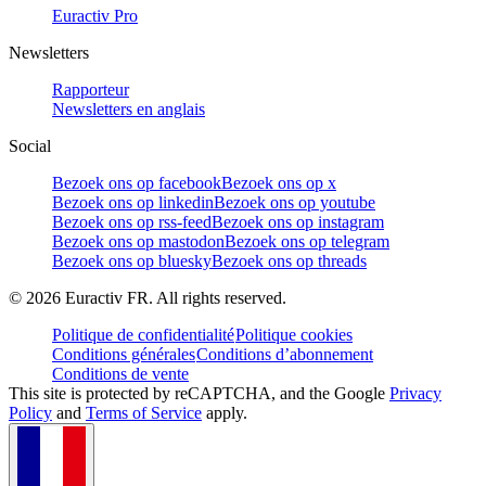
Euractiv Pro
Newsletters
Rapporteur
Newsletters en anglais
Social
Bezoek ons op facebook
Bezoek ons op x
Bezoek ons op linkedin
Bezoek ons op youtube
Bezoek ons op rss-feed
Bezoek ons op instagram
Bezoek ons op mastodon
Bezoek ons op telegram
Bezoek ons op bluesky
Bezoek ons op threads
©
2026
Euractiv FR. All rights reserved.
Politique de confidentialité
Politique cookies
Conditions générales
Conditions d’abonnement
Conditions de vente
This site is protected by reCAPTCHA, and the Google
Privacy
Policy
and
Terms of Service
apply.