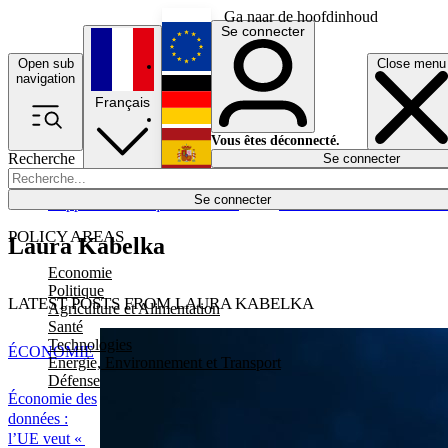
Ga naar de hoofdinhoud
Se connecter
Open sub
Close menu
English
navigation
Français
Deutsch
Vous êtes déconnecté.
Recherche
Se connecter
Español
Lumières éteintes
Se connecter
Rapporteur
Politique
Économie
Newsletters
Evénements
Em
POLICY AREAS
Laura Kabelka
Economie
Politique
LATEST POSTS FROM LAURA KABELKA
Agriculture et Alimentation
Santé
Technologies
ÉCONOMIE
Energie, Environnement et Transport
Défense
Économie des
données :
l’UE veut «