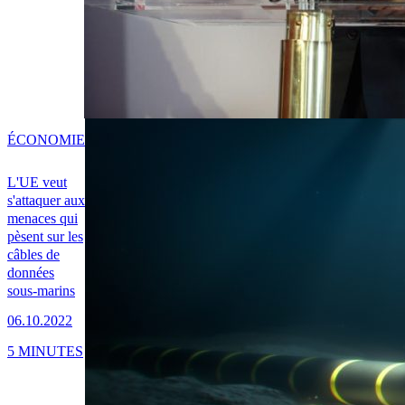
ÉCONOMIE
L'UE veut
s'attaquer aux
menaces qui
pèsent sur les
câbles de
données
sous-marins
06.10.2022
5 MINUTES