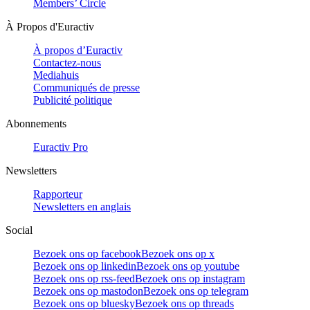
Members’ Circle
À Propos d'Euractiv
À propos d’Euractiv
Contactez-nous
Mediahuis
Communiqués de presse
Publicité politique
Abonnements
Euractiv Pro
Newsletters
Rapporteur
Newsletters en anglais
Social
Bezoek ons op facebook
Bezoek ons op x
Bezoek ons op linkedin
Bezoek ons op youtube
Bezoek ons op rss-feed
Bezoek ons op instagram
Bezoek ons op mastodon
Bezoek ons op telegram
Bezoek ons op bluesky
Bezoek ons op threads