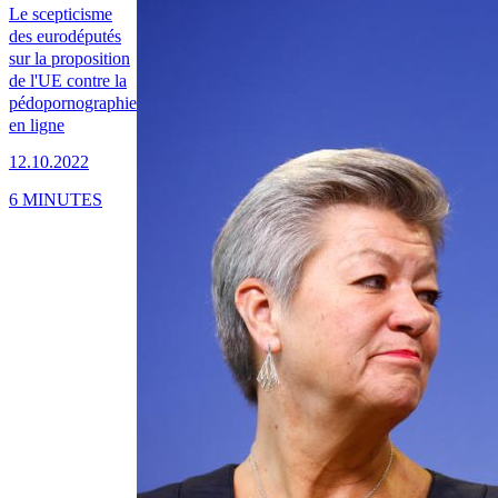
Le scepticisme
des eurodéputés
sur la proposition
de l'UE contre la
pédopornographie
en ligne
12.10.2022
6 MINUTES