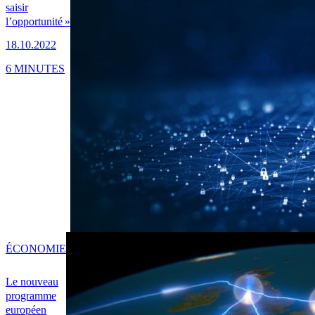
saisir
l’opportunité »
18.10.2022
6 MINUTES
ÉCONOMIE
Le nouveau
programme
européen