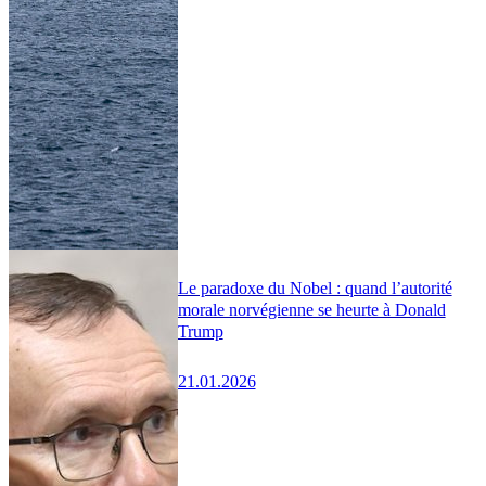
Le paradoxe du Nobel : quand l’autorité
morale norvégienne se heurte à Donald
Trump
21.01.2026