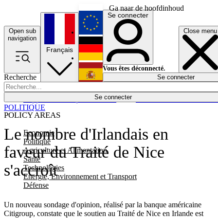
Ga naar de hoofdinhoud
Se connecter
Open sub
Close menu
English
navigation
Français
Deutsch
Vous êtes déconnecté.
Recherche
Se connecter
Español
Lumières éteintes
Se connecter
Rapporteur
Politique
Économie
Newsletters
Evénements
Em
POLITIQUE
POLICY AREAS
Le nombre d'Irlandais en
Economie
Politique
faveur du Traité de Nice
Agriculture et Alimentation
Santé
s'accroît
Technologies
Energie, Environnement et Transport
Défense
Un nouveau sondage d'opinion, réalisé par la banque américaine
Citigroup, constate que le soutien au Traité de Nice en Irlande est